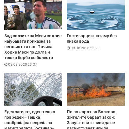
Зад солзите на Меси се крие
Гостиварци и натаму без
најубавата приказна за
пивка вода
неговиот татко: Почина
08.08.2026 23:23
Хорхе Меси по долга и
тешка борба со болеста
08.08.2026 23:37
Еден загинат, еден тешко
По пожарот во Волково,
повреден – Тешка
жителите бараат закон:
сообраќајна несреќа на
Запуштените ниви да се
магистралата Гостивар-
расчистуваат или да