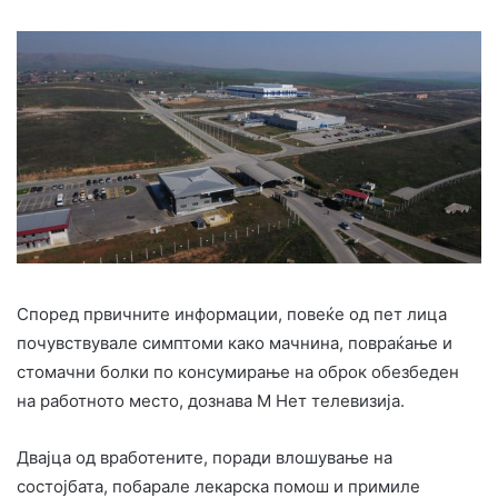
Според првичните информации, повеќе од пет лица
почувствувале симптоми како мачнина, повраќање и
стомачни болки по консумирање на оброк обезбеден
на работното место, дознава М Нет телевизија.
Двајца од вработените, поради влошување на
состојбата, побарале лекарска помош и примиле