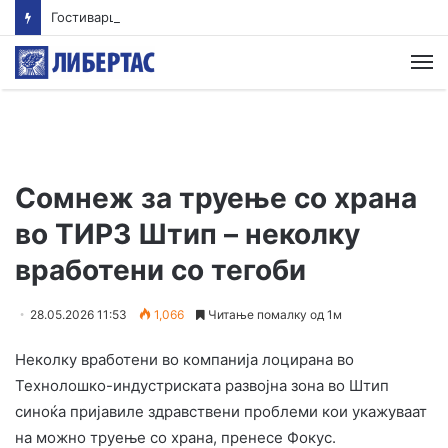
Гостиварци и натаму без пивка вода
М
Сомнеж за труење со храна
во ТИРЗ Штип – неколку
вработени со тегоби
28.05.2026 11:53
1,066
Читање помалку од 1м
Неколку вработени во компанија лоцирана во
Технолошко-индустриската развојна зона во Штип
синоќа пријавиле здравствени проблеми кои укажуваат
на можно труење со храна, пренесе Фокус.