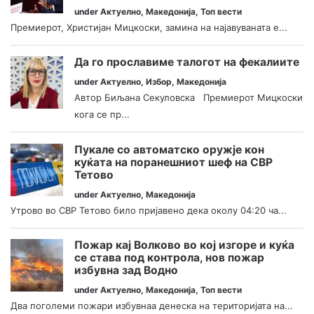
under
Актуелно
,
Македонија
,
Топ вести
Премиерот, Христијан Мицкоски, замина на најавуваната е...
Да го прославиме талогот на фекалиите
under
Актуелно
,
Избор
,
Македонија
Автор Биљана Секуловска Премиерот Мицкоски
кога се пр...
Пукале со автоматско оружје кон
куќата на поранешниот шеф на СВР
Тетово
under
Актуелно
,
Македонија
Утрово во СВР Тетово било пријавено дека околу 04:20 ча...
Пожар кај Волково во кој изгоре и куќа
се става под контрола, нов пожар
избувна зад Водно
under
Актуелно
,
Македонија
,
Топ вести
Два поголеми пожари избувнаа денеска на територијата на...