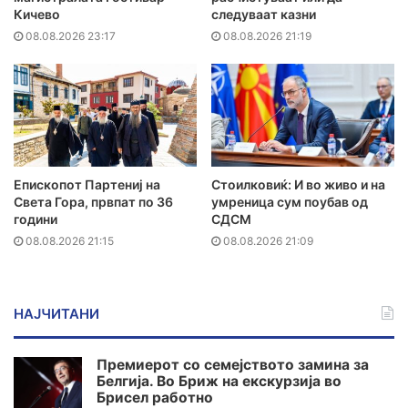
Кичево
следуваат казни
08.08.2026 23:17
08.08.2026 21:19
Епископот Партениј на
Стоилковиќ: И во живо и на
Света Гора, првпат по 36
умреница сум поубав од
години
СДСМ
08.08.2026 21:15
08.08.2026 21:09
НАЈЧИТАНИ
Премиерот со семејството замина за
Белгија. Во Бриж на екскурзија во
Брисел работно