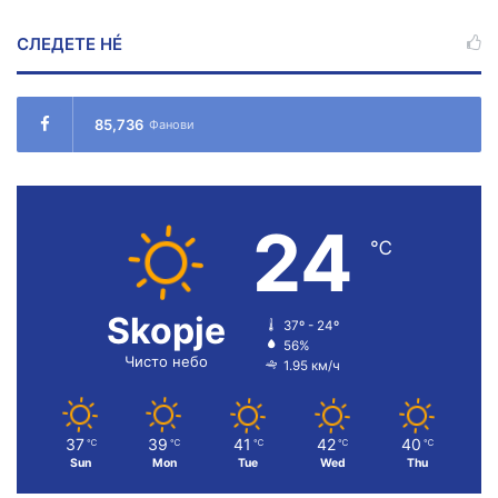
СЛЕДЕТЕ НÉ
85,736
Фанови
24
℃
Skopje
37º - 24º
56%
Чисто небо
1.95 км/ч
37
39
41
42
40
℃
℃
℃
℃
℃
Sun
Mon
Tue
Wed
Thu