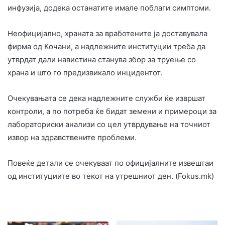
инфузија, додека останатите имале поблаги симптоми.
Неофицијално, храната за вработените ја доставувала
фирма од Кочани, а надлежните институции треба да
утврдат дали навистина станува збор за труење со
храна и што го предизвикало инцидентот.
Очекувањата се дека надлежните служби ќе извршат
контроли, а по потреба ќе бидат земени и примероци за
лабораториски анализи со цел утврдување на точниот
извор на здравствените проблеми.
Повеќе детали се очекуваат по официјалните извештаи
од институциите во текот на утрешниот ден. (Fokus.mk)