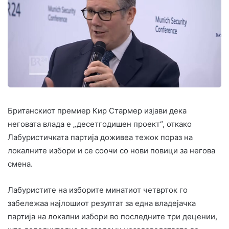
Британскиот премиер Кир Стармер изјави дека
неговата влада е „десетгодишен проект“, откако
Лабуристичката партија доживеа тежок пораз на
локалните избори и се соочи со нови повици за негова
смена.
Лабуристите на изборите минатиот четврток го
забележаа најлошиот резултат за една владејачка
партија на локални избори во последните три децении,