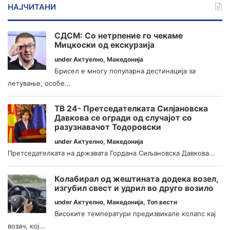
НАЈЧИТАНИ
СДСМ: Со нетрпение го чекаме
Мицкоски од екскурзија
under
Актуелно
,
Македонија
Брисел е многу популарна дестинација за
летување, особе...
ТВ 24- Претседателката Силјановска
Давкова се огради од случајот со
разузнавачот Тодоровски
under
Актуелно
,
Македонија
Претседателката на државата Гордана Сиљановска Давкова...
Колабирал од жештината додека возел,
изгубил свест и удрил во друго возило
under
Актуелно
,
Македонија
,
Топ вести
Високите температури предизвикале колапс кај
возач, кој...