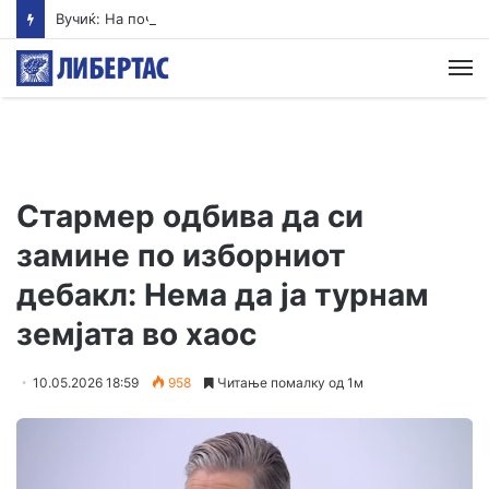
Вучиќ: На почетокот сме на голема војна
М
Стармер одбива да си
замине по изборниот
дебакл: Нема да ја турнам
земјата во хаос
10.05.2026 18:59
958
Читање помалку од 1м