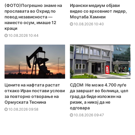
(ФОТО)Погрешно знаме на
Ирански медиум објави
прославата во Охрид по
видео со врховниот лидер,
повод независноста —
Моџтаба Хамнеи
наместо осум, имаше 12
10.08.2026 10:40
краци
10.08.2026 10:44
Цените на нафтата растат
СДСМ: Не може 4.700 луѓе
откако Иран постави услови
да завршат во болница, цел
за повторно отворање на
град да биде изложен на
Ормуската Теснина
ризик, а никој да не
одговара
10.08.2026 09:58
10.08.2026 09:47