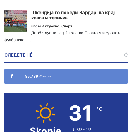
Шкендија го победи Вардар, на крај
кавга и тепачка
under
Актуелно
,
Спорт
Дерби дуелот од 2 коло во Првата македонска
фудбалска л...
СЛЕДЕТЕ НÉ
85,739
Фанови
31
℃
Skopje
36º - 26º