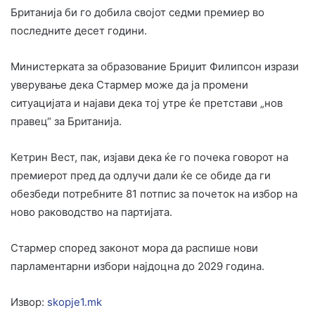
Британија би го добила својот седми премиер во
последните десет години.
Министерката за образование Бриџит Филипсон изрази
уверување дека Стармер може да ја промени
ситуацијата и најави дека тој утре ќе претстави „нов
правец“ за Британија.
Кетрин Вест, пак, изјави дека ќе го почека говорот на
премиерот пред да одлучи дали ќе се обиде да ги
обезбеди потребните 81 потпис за почеток на избор на
ново раководство на партијата.
Стармер според законот мора да распише нови
парламентарни избори најдоцна до 2029 година.
Извор:
skopje1.mk