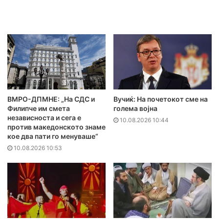
ВМРО-ДПМНЕ: „На СДС и
Вучиќ: На почетокот сме на
Филипче им смета
голема војна
независноста и сега е
10.08.2026 10:44
против македонското знаме
кое два пати го менуваше“
10.08.2026 10:53