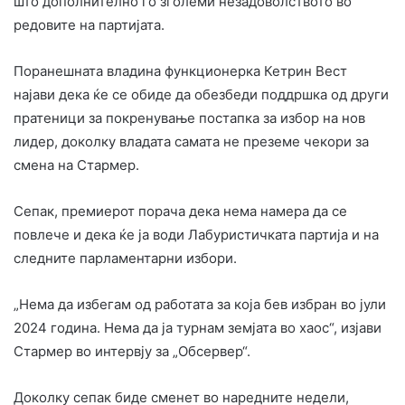
што дополнително го зголеми незадоволството во
редовите на партијата.
Поранешната владина функционерка Кетрин Вест
најави дека ќе се обиде да обезбеди поддршка од други
пратеници за покренување постапка за избор на нов
лидер, доколку владата самата не преземе чекори за
смена на Стармер.
Сепак, премиерот порача дека нема намера да се
повлече и дека ќе ја води Лабуристичката партија и на
следните парламентарни избори.
„Нема да избегам од работата за која бев избран во јули
2024 година. Нема да ја турнам земјата во хаос“, изјави
Стармер во интервју за „Обсервер“.
Доколку сепак биде сменет во наредните недели,