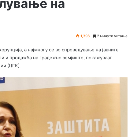
елување на
и
1,396
2 минути читање
орупција, а најмногу се во спроведување на јавните
ли и продажба на градежно земјиште, покажуваат
ии (ЦГК).