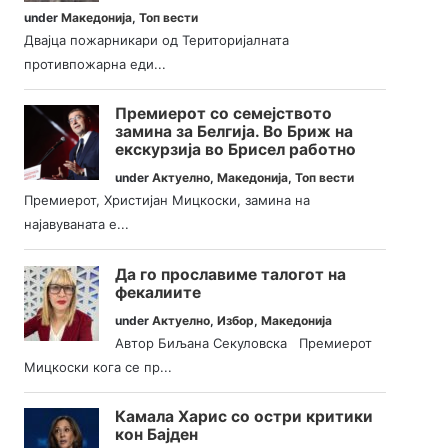
under
Македонија
,
Топ вести
Двајца пожарникари од Територијалната
противпожарна еди...
Премиерот со семејството
замина за Белгија. Во Бриж на
екскурзија во Брисел работно
under
Актуелно
,
Македонија
,
Топ вести
Премиерот, Христијан Мицкоски, замина на
најавуваната е...
Да го прославиме талогот на
фекалиите
under
Актуелно
,
Избор
,
Македонија
Автор Биљана Секуловска Премиерот
Мицкоски кога се пр...
Камала Харис со остри критики
кон Бајден