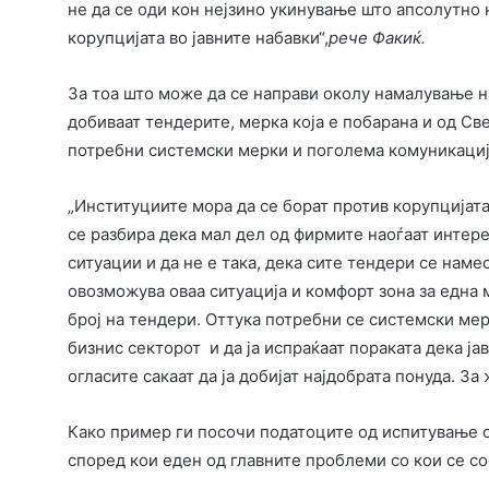
не да се оди кон нејзино укинување што апсолутно 
корупцијата во јавните набавки“,
рече Факиќ.
За тоа што може да се направи околу намалување н
добиваат тендерите, мерка која е побарана и од Све
потребни системски мерки и поголема комуникација
„Институциите мора да се борат против корупцијата
се разбира дека мал дел од фирмите наоѓаат интере
ситуации и да не е така, дека сите тендери се наме
овозможува оваа ситуација и комфорт зона за една 
број на тендери. Оттука потребни се системски ме
бизнис секторот и да ја испраќаат пораката дека ј
огласите сакаат да ја добијат најдобрата понуда. За 
Како пример ги посочи податоците од испитување с
според кои еден од главните проблеми со кои се со