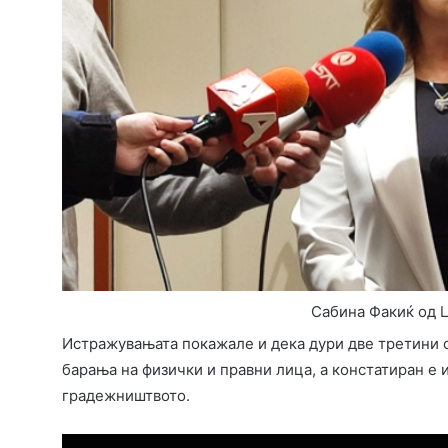
Сабина Факиќ од Ц
Истражувањата покажале и дека дури две третини 
барања на физички и правни лица, а констатиран е 
градежништвото.