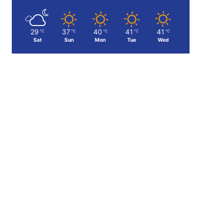
29
37
40
41
41
℃
℃
℃
℃
℃
Sat
Sun
Mon
Tue
Wed