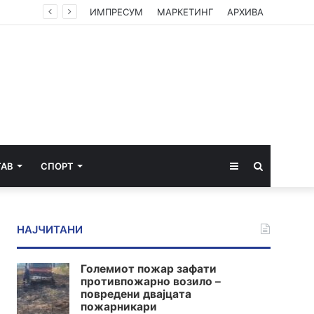
ИМПРЕСУМ
МАРКЕТИНГ
АРХИВА
Sidebar
Пребарај
ТАВ
СПОРТ
за
НАЈЧИТАНИ
Големиот пожар зафати
противпожарно возило –
повредени двајцата
пожарникари