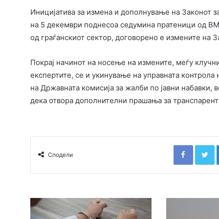
Иницијатива за измена и дополнување на Законот з
на 5 декември поднесоа седумина пратеници од ВМ
од граѓанскиот сектор, договорено е измените на З
Покрај начинот на носење на измените, меѓу клучни
експертите, се и укинување на управната контрола н
на Државната комисија за жалби по јавни набавки, в
дека отвора дополнителни прашања за транспарентн
Faceboo
T
Сподели