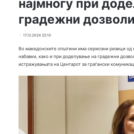
најмногу при дод
градежни дозвол
17.12.2024 22:10
Во македонските општини има сериозни ризици од к
набавки, како и при доделување на градежни дозво
истражувањата на Центарот за граѓански комуникац