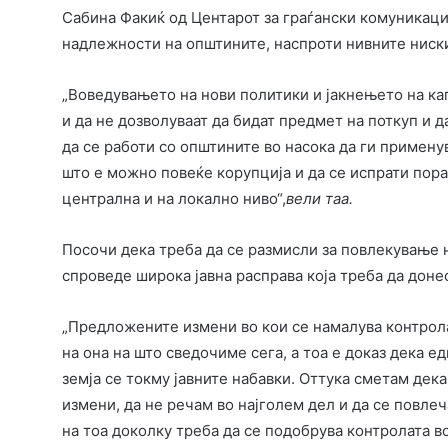
Сабина Факиќ од Центарот за граѓански комуникаци
надлежности на општините, наспроти нивните ниски
„Воведувањето на нови политики и јакнењето на кап
и да не дозволуваат да бидат предмет на поткуп и 
да се работи со општините во насока да ги примену
што е можно повеќе корупција и да се испрати пора
централна и на локално ниво“,
вели таа.
Посочи дека треба да се размисли за повлекување н
спроведе широка јавна расправа која треба да доне
„Предложените измени во кои се намалува контрола
на она на што сведочиме сега, а тоа е доказ дека е
земја се токму јавните набавки. Оттука сметам де
измени, да не речам во најголем дел и да се повлеч
на тоа доколку треба да се подобрува контролата во