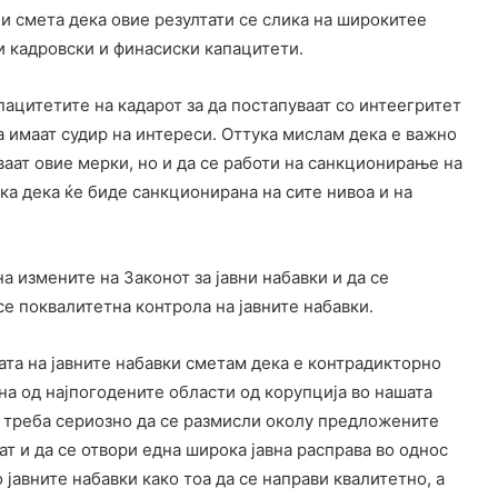
и смета дека овие резултати се слика на широкитее
 кадровски и финасиски капацитети.
ацитетите на кадарот за да постапуваат со интеегритет
да имаат судир на интереси. Оттука мислам дека е важно
ваат овие мерки, но и да се работи на санкционирање на
ка дека ќе биде санкционирана на сите нивоа и на
а измените на Законот за јавни набавки и да се
се поквалитетна контрола на јавните набавки.
та на јавните набавки сметам дека е контрадикторно
дна од најпогодените области од корупција во нашата
ка треба сериозно да се размисли околу предложените
ат и да се отвори една широка јавна расправа во однос
 јавните набавки како тоа да се направи квалитетно, а