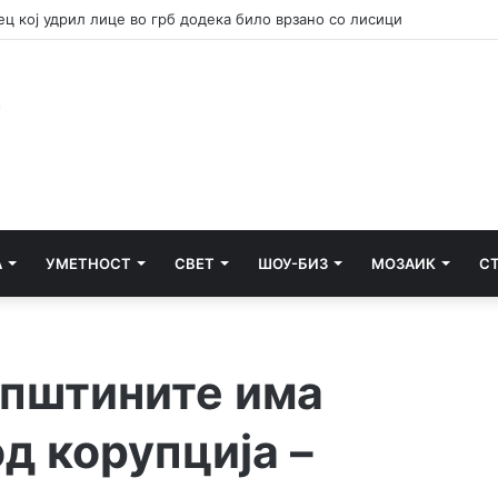
 вклучуваат во гаснењето на пожарот во Сопиште
А
УМЕТНОСТ
СВЕТ
ШОУ-БИЗ
МОЗАИК
С
општините има
д корупција –