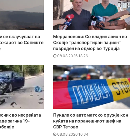
и се вклучуваат во
Мерџановски: Со владин авион во
пожарот во Сопиште
Скопје транспортиран пациент
повреден на одмор во Турција
3
08.08.2026 18:26
есник во несреќата
Пукале со автоматско оружје кон
аде загина 19-
куќата на поранешниот шеф на
обожје
СВР Тетово
4
08.08.2026 16:34