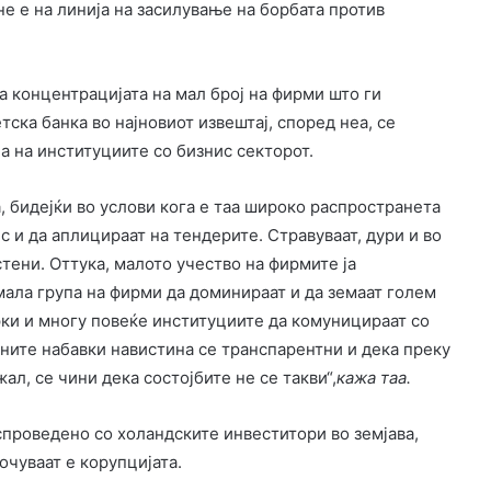
не е на линија на засилување на борбата против
а концентрацијата на мал број на фирми што ги
тска банка во најновиот извештај, според неа, се
 на институциите со бизнис секторот.
, бидејќи во услови кога е таа широко распространета
с и да аплицираат на тендерите. Стравуваат, дури и во
стени. Оттука, малото учество на фирмите ја
мала група на фирми да доминираат и да земаат голем
рки и многу повеќе институциите да комуницираат со
авните набавки навистина се транспарентни и дека преку
жал, се чини дека состојбите не се такви“,
кажа таа.
проведено со холандските инвеститори во земјава,
очуваат е корупцијата.