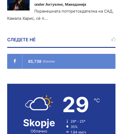
under
Актуелно
,
Македонија
Поранешната потпретседателка на САД,
Камала Харис, сè п...
СЛЕДЕТЕ НÉ
85,739
Фанови
29
℃
Skopje
29º - 25º
35%
Облачно
1.94 км/ч