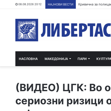
Три ер трактори се
08.08.2026 20:12
НАЈНОВИ ВЕСТИ
НАСЛОВНА
МАКЕДОНИЈА
ПАРИ
КУЛТУР
(ВИДЕО) ЦГК: Во 
сериозни ризици о