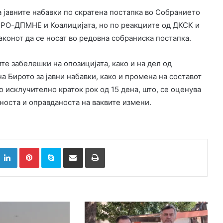
а јавните набавки по скратена постапка во Собранието
РО-ДПМНЕ и Коалицијата, но по реакциите од ДКСК и
аконот да се носат во редовна собраниска постапка.
те забелешки на опозицијата, како и на дел од
а Бирото за јавни набавки, како и промена на составот
о исклучително краток рок од 15 дена, што, се оценува
оста и оправданоста на ваквите измени.
k
witter
LinkedIn
Pinterest
Skype
Сподели преку Е-маил
Испринтај