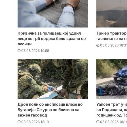
Кривична за полицаец кој удрил
Три ер трактор
лице во грб додека било врзано со
гаснењето на 
лисици
08.08.2026 18:3
08.08.2026 19:55
Дрон полн со експлозив влезе во
Уапсен трет уч
Бугарија: Се урна во близина на
во Радишани, к
важен гасовод
годишник од П
08.08.2026 18:19
08.08.2026 18:1