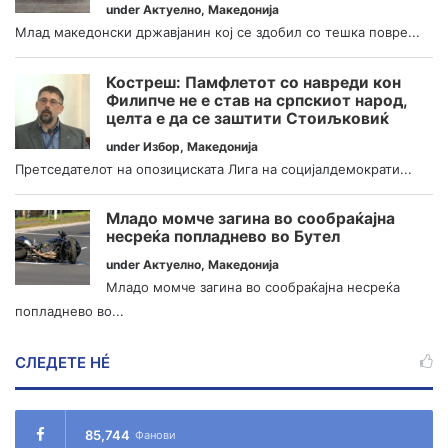
under
Актуелно
,
Македонија
Млад македонски државјанин кој се здобил со тешка повре...
Костреш: Памфлетот со навреди кон
Филипче не е став на српскиот народ,
целта е да се заштити Стоиљковиќ
under
Избор
,
Македонија
Претседателот на опозициската Лига на социјалдемократи...
Младо момче загина во сообраќајна
несреќа попладнево во Бутел
under
Актуелно
,
Македонија
Младо момче загина во сообраќајна несреќа
попладнево во...
СЛЕДЕТЕ НÉ
85,744
Фанови