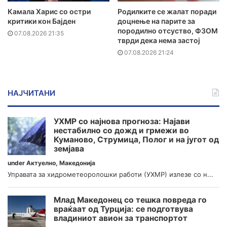
Камала Харис со остри
Родилките се жалат поради
критики кон Бајден
доцнење на парите за
породилно отсуство, ФЗОМ
07.08.2026 21:35
тврди дека нема застој
07.08.2026 21:24
НАЈЧИТАНИ
УХМР со најнова прогноза: Најави
нестабилно со дожд и грмежи во
Куманово, Струмица, Полог и на југот од
земјава
under
Актуелно
,
Македонија
Управата за хидрометеоролошки работи (УХМР) излезе со н...
Млад Македонец со тешка повреда го
враќаат од Турција: се подготвува
владиниот авион за транспортот