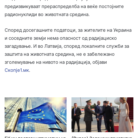
предизвикуваат прераспределба на веќе постојните
радионуклиди во животната средина.
Според досегашните податоци, за жителите на Украина
и соседните земји нема опасност од радијациско
загадување. И во Латвија, според локалните служби за
заштита на животната средина, не е забележано
зголемување на нивото на радијација, објави
Скопје1.мк
.