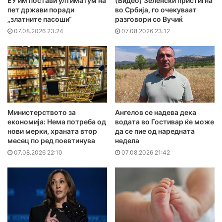
ЕУ им постави ултиматум на
(Видео) Зеленски пристигна
пет држави поради
во Србија, го очекуваат
„златните пасоши“
разговори со Вучиќ
07.08.2026 23:24
07.08.2026 23:12
Министерството за
Ангелов се надева дека
економија: Нема потреба од
водата во Гостивар ќе може
нови мерки, храната втор
да се пие од наредната
месец по ред поевтинува
недела
07.08.2026 22:10
07.08.2026 21:42