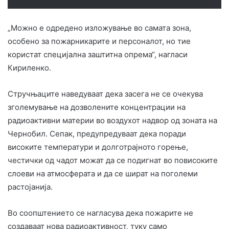
„Можно е одредено изложување во самата зона,
особено за пожарникарите и персоналот, но тие
користат специјална заштитна опрема“, нагласи
Кириленко.
Стручњаците наведуваат дека засега не се очекува
зголемување на дозволените концентрации на
радиоактивни материи во воздухот надвор од зоната на
Чернобил. Сепак, предупредуваат дека поради
високите температури и долготрајното горење,
честички од чадот можат да се подигнат во повисоките
слоеви на атмосферата и да се шират на поголеми
растојанија.
Во соопштението се нагласува дека пожарите не
создаваат нова радиоактивност, туку само