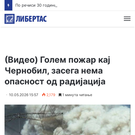
По речиси 30 години почнува судењето за убиството на Тупак Шакур
М
(Видео) Голем пожар кај
Чернобил, засега нема
опасност од радијација
10.05.2026 15:57
2,179
1 минута читање