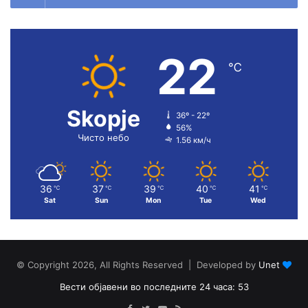
22
℃
Skopje
36º - 22º
56%
Чисто небо
1.56 км/ч
36
37
39
40
41
℃
℃
℃
℃
℃
Sat
Sun
Mon
Tue
Wed
© Copyright 2026, All Rights Reserved | Developed by
Unet
Вести објавени во последните 24 часа: 53