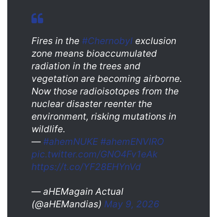
Fires in the
#Chernobyl
exclusion
zone means bioaccumulated
radiation in the trees and
vegetation are becoming airborne.
Now those radioisotopes from the
nuclear disaster reenter the
environment, risking mutations in
wildlife.
—
#ahemNUKE
#ahemENVIRO
pic.twitter.com/GNO4Fv1eAk
https://t.co/YF28EHYnVd
— aHEMagain Actual
(@aHEMandias)
May 9, 2026