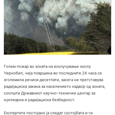
Голем пожар во зоната на исклучување околу
Чернобил, чија површина во последните 24 часа се
зголемила речиси десетпати, засега не претставува
радијациска закана за населението надвор од зоната,
соопшти Државниот научно-технички центар за
нуклеарна и радијациска безбедност.
Експертите постојано ја следат состојбата и ги