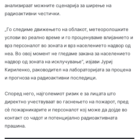
анализираат можните сценарија за ширење на
радиоактивни честички.
„Го следиме движењето на облакот, метеоролошките
услови во реално време и го проценуваме влијанието и
врз персоналот во зоната и врз населението надвор од
неа. Во овој момент не гледаме закана за населението
надвор од зоната на исклучување“, изјави Јуриј
Кириленко, раководител на лабораторијата за процена
и прогноза на радиоактивни последици.
Според него, најголемиот ризик е за лицата што
директно учествуваат во гаснењето на пожарот, пред
сè пожарникарите и персоналот кој може да дојде во
контакт со чадот и потенцијално радиоактивната
прашина.