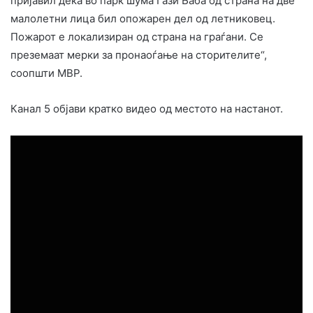
пријавил дека во парк шума Гази Баба од страна на две
малолетни лица бил опожарен дел од летниковец.
Пожарот е локализиран од страна на граѓани. Се
преземаат мерки за пронаоѓање на сторителите“,
соопшти МВР.
Канал 5 објави кратко видео од местото на настанот.