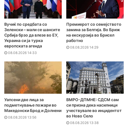
Вучиќ по средбата со
Премиерот со семејството
Зеленски – мали се шансите
замина за Белгија. Во Бриж
Србија брзо да влезе во ЕУ,
на екскурзија во Брисел
Украина си ја турка
работно
европската агенда
08.08.2026 14:29
08.08.2026 14:33
Уапсени две лица за
ВМРО-ДПМНЕ: СДСМ сам
подметнување пожари во
си призна дека насилници
Македонски Брод и Долнени
учествувале во инцидентот
во Ново Село
08.08.2026 13:56
08.08.2026 13:38