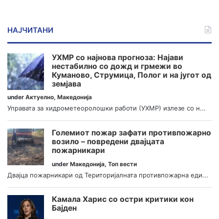
НАЈЧИТАНИ
УХМР со најнова прогноза: Најави
нестабилно со дожд и грмежи во
Куманово, Струмица, Полог и на југот од
земјава
under
Актуелно
,
Македонија
Управата за хидрометеоролошки работи (УХМР) излезе со н...
Големиот пожар зафати противпожарно
возило – повредени двајцата
пожарникари
under
Македонија
,
Топ вести
Двајца пожарникари од Територијалната противпожарна еди...
Камала Харис со остри критики кон
Бајден