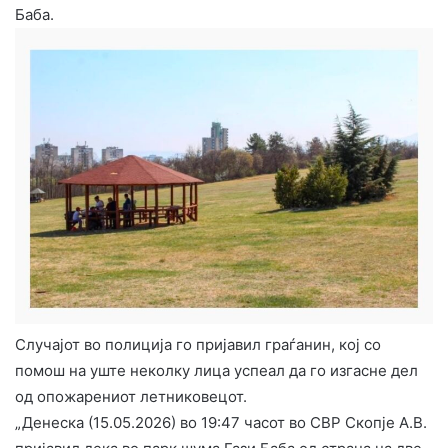
Баба.
Случајот во полиција го пријавил граѓанин, кој со
помош на уште неколку лица успеал да го изгасне дел
од опожарениот летниковецот.
„Денеска (15.05.2026) во 19:47 часот во СВР Скопје А.В.