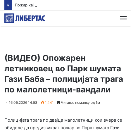
Пожар кај Волково во кој изгоре и куќа се става под контрола, нов пожар избувна зад Водно
М
(ВИДЕО) Опожарен
летниковец во Парк шумата
Гази Баба – полицијата трага
по малолетници-вандали
16.05.2026 14:58
1,441
Читање помалку од 1м
Полицијата трага по двајца малолетници кои вчера се
обиделе да предизвикаат пожар во Парк шумата Гази