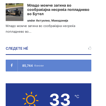
Младо момче загина во
сообраќајна несреќа попладнево
во Бутел
under
Актуелно
,
Македонија
Младо момче загина во сообраќајна несреќа
попладнево во...
СЛЕДЕТЕ НÉ
85,744
Фанови
33
℃