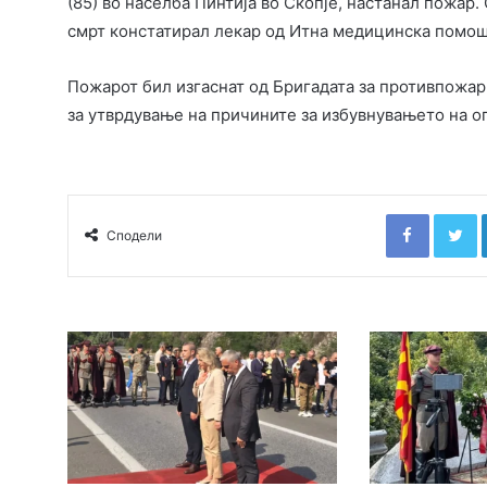
(85) во населба Пинтија во Скопје, настанал пожар.
смрт констатирал лекар од Итна медицинска помош“,
Пожарот бил изгаснат од Бригадата за противпожарн
за утврдување на причините за избувнувањето на ог
Faceboo
T
Сподели