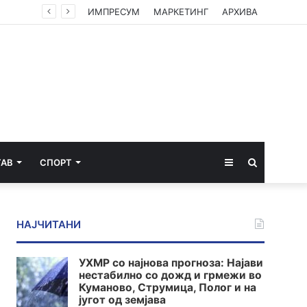
ИМПРЕСУМ
МАРКЕТИНГ
АРХИВА
Sidebar
Пребарај
ТАВ
СПОРТ
за
НАЈЧИТАНИ
УХМР со најнова прогноза: Најави
нестабилно со дожд и грмежи во
Куманово, Струмица, Полог и на
југот од земјава