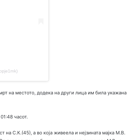
kopje1mk)
рт на местото, додека на други лица им била укажана
01:48 часот.
т на С.К.(45), а во која живеела и нејзината мајка М.В.