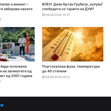
палак е аманет –
ВЛЕН: Дали Артан Груби ја „купува“
ги заборава своите
слободата со тајните на ДУИ?
08.08.2026 10:37
4
е биде положено
Портокалова фаза, температури
н на загинатите од
до 40 степени
кт од 2001 година
08.08.2026 09:12
7