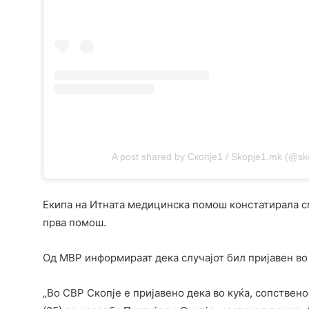
A post shared by Скопје1 / Skopje1.mk (@s
Екипа на Итната медицинска помош констатирала см
прва помош.
Од МВР информираат дека случајот бил пријавен во 
„Во СВР Скопје е пријавено дека во куќа, сопственос