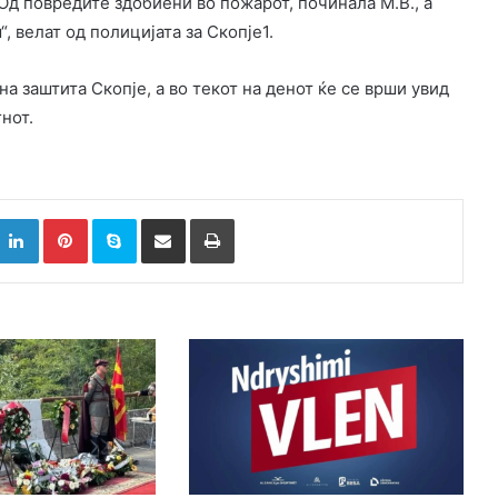
 Од повредите здобиени во пожарот, починала М.В., а
 велат од полицијата за Скопје1.
а заштита Скопје, а во текот на денот ќе се врши увид
нот.
k
witter
LinkedIn
Pinterest
Skype
Сподели преку Е-маил
Испринтај