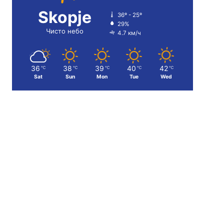
Skopje
36º - 25º
29%
Чисто небо
4.7 км/ч
36
38
39
40
42
℃
℃
℃
℃
℃
Sat
Sun
Mon
Tue
Wed