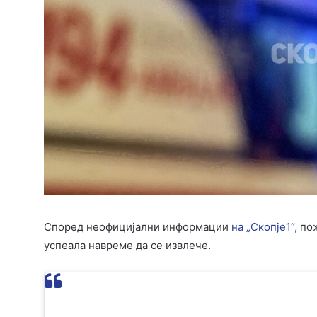
Според неофицијални информации
на „Скопје1“,
пож
успеала навреме да се извлече.