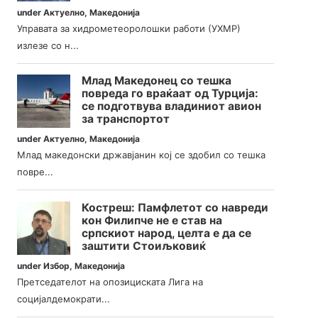
under
Актуелно
,
Македонија
Управата за хидрометеоролошки работи (УХМР)
излезе со н...
Млад Македонец со тешка
повреда го враќаат од Турција:
се подготвува владиниот авион
за транспортот
under
Актуелно
,
Македонија
Млад македонски државјанин кој се здобил со тешка
повре...
Костреш: Памфлетот со навреди
кон Филипче не е став на
српскиот народ, целта е да се
заштити Стоиљковиќ
under
Избор
,
Македонија
Претседателот на опозициската Лига на
социјалдемократи...