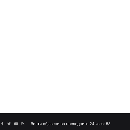
Facebook
Twitter
YouTube
RSS
Вести објавени во последните 24 часа: 58