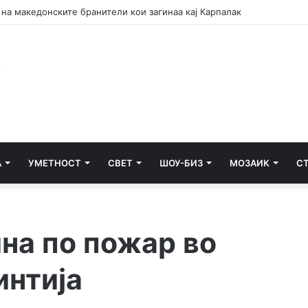
 е аманет – Македонија не ги заборава своите херои
А
УМЕТНОСТ
СВЕТ
ШОУ-БИЗ
МОЗАИК
С
на по пожар во
интија