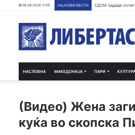
Ристовски: Карпалак
08.08.2026 11:09
НАЈНОВИ ВЕСТИ
НАСЛОВНА
МАКЕДОНИЈА
ПАРИ
КУЛТУР
(Видео) Жена заги
куќа во скопска П