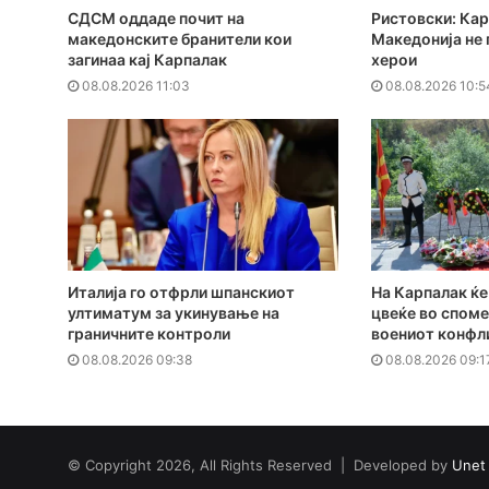
СДСМ оддаде почит на
Ристовски: Кар
македонските бранители кои
Македонија не 
загинаа кај Карпалак
херои
08.08.2026 11:03
08.08.2026 10:5
Италија го отфрли шпанскиот
На Карпалак ќ
ултиматум за укинување на
цвеќе во споме
граничните контроли
воениот конфли
08.08.2026 09:38
08.08.2026 09:1
© Copyright 2026, All Rights Reserved | Developed by
Unet