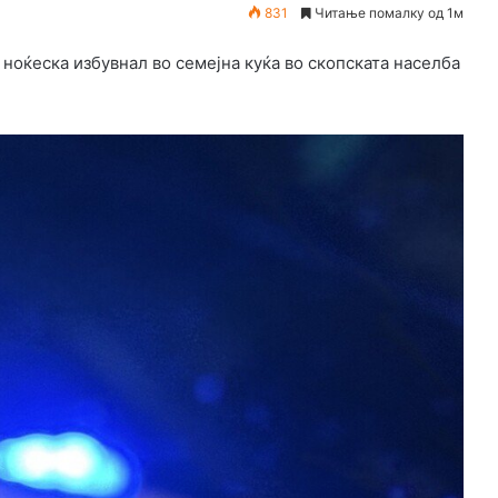
831
Читање помалку од 1м
ноќеска избувнал во семејна куќа во скопската населба