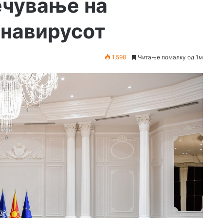
ечување на
навирусот
1,598
Читање помалку од 1м