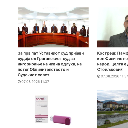
За прв пат Уставниот суд пријави
Костреш: Памф
судија од Граѓанскиот суд за
кон Филипче не
ингорирање на нивна одлука, на
народ, целта е
потег Обвинителството и
Стоиљковиќ
Судскиот совет
07.08.2026 11:3
07.08.2026 11:37