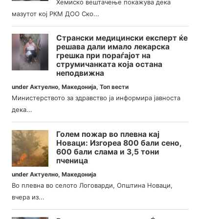
Хемиско вештачење покажува дека
мазутот кој РКМ ДОО Ско...
Странски медицински експерт ќе
решава дали имало лекарска
грешка при пораѓајот на
струмичанката која остана
неподвижна
under
Актуелно
,
Македонија
,
Топ вести
Министерството за здравство ја информира јавноста
дека...
Голем пожар во плевна кај
Новаци: Изгореа 800 бали сено,
600 бали слама и 3,5 тони
пченица
under
Актуелно
,
Македонија
Во плевна во селото Логоварди, Општина Новаци,
вчера из...