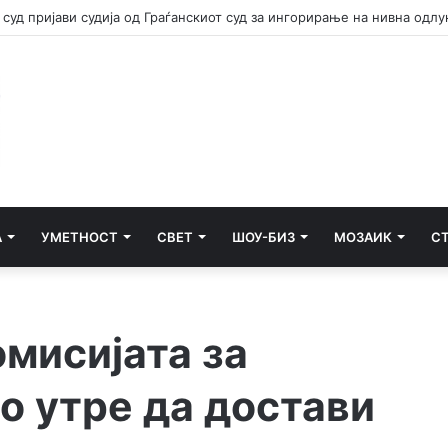
А
УМЕТНОСТ
СВЕТ
ШОУ-БИЗ
МОЗАИК
С
мисијата за
о утре да достави