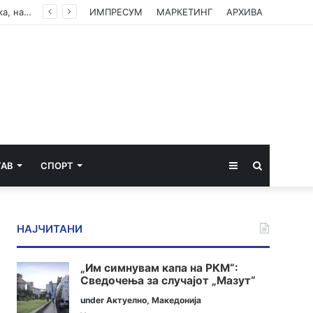
За прв пат Уставниот суд пријави судија од Граѓанскиот суд за ингорирање на нивна одлука, на потег Обвинителството и Судскиот совет
ИМПРЕСУМ
МАРКЕТИНГ
АРХИВА
Sidebar
Пребарај
ТАВ
СПОРТ
за
НАЈЧИТАНИ
„Им симнувам капа на РКМ“:
Сведочења за случајот „Мазут“
under
Актуелно
,
Македонија