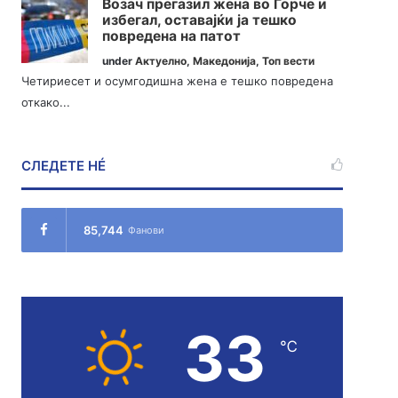
Возач прегазил жена во Ѓорче и
избегал, оставајќи ја тешко
повредена на патот
under
Актуелно
,
Македонија
,
Топ вести
Четириесет и осумгодишна жена е тешко повредена
откако...
СЛЕДЕТЕ НÉ
85,744
Фанови
33
℃