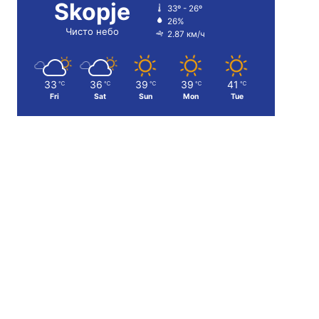
Skopje
33º - 26º
26%
Чисто небо
2.87 км/ч
33
36
39
39
41
℃
℃
℃
℃
℃
Fri
Sat
Sun
Mon
Tue