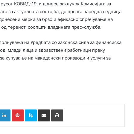
русот КОВИД-19, и донесе заклучок Комисијата за
јата за актуелната состојба, до првата наредна седница,
 донесени мерки за брзо и ефикасно спречување на
 од теренот, соопшти владината прес-служба.
олнувања на Уредбата со законска сила за финансиска
ход, млади лица и здравствени работници преку
за купување на македонски производи и услуги за
k
witter
LinkedIn
Pinterest
Skype
Сподели преку Е-маил
Испринтај