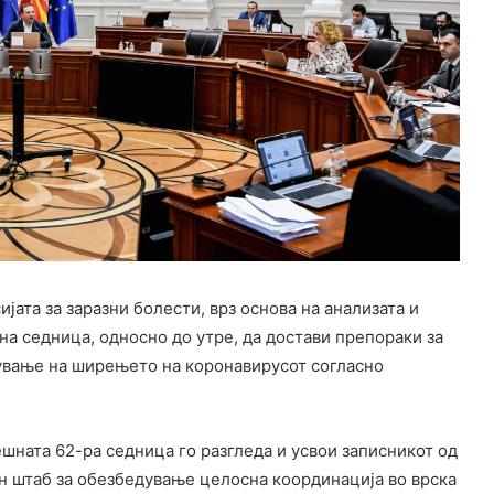
јата за заразни болести, врз основа на анализата и
дна седница, односно до утре, да достави препораки за
чување на ширењето на коронавирусот согласно
шната 62-ра седница го разгледа и усвои записникот од
н штаб за обезбедување целосна координација во врска