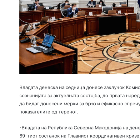
Владата денеска на седница донесе заклучок Комиси
сознанијата за актуелната состојба, до првата наре
да бидат донесени мерки за брзо и ефикасно спре
показателите од теренот.
-Владата на Република Северна Македонија на дене
69-тиот состанок на Главниот координативен кризе