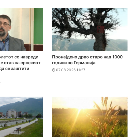
летот со навреди
Пронајдено дрво старо над 1000
 е став на српскиот
години во Германија
 да се заштити
07.08.2026 11:27
4