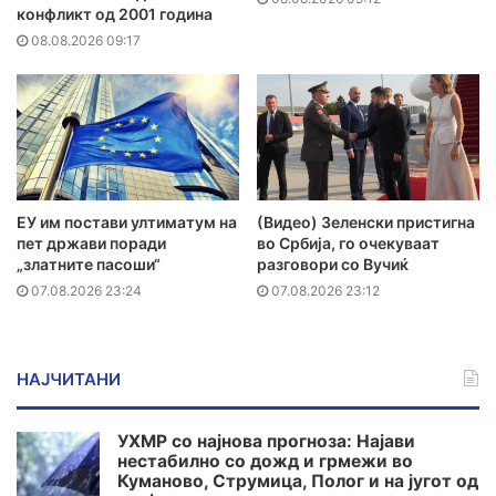
конфликт од 2001 година
08.08.2026 09:17
ЕУ им постави ултиматум на
(Видео) Зеленски пристигна
пет држави поради
во Србија, го очекуваат
„златните пасоши“
разговори со Вучиќ
07.08.2026 23:24
07.08.2026 23:12
НАЈЧИТАНИ
УХМР со најнова прогноза: Најави
нестабилно со дожд и грмежи во
Куманово, Струмица, Полог и на југот од