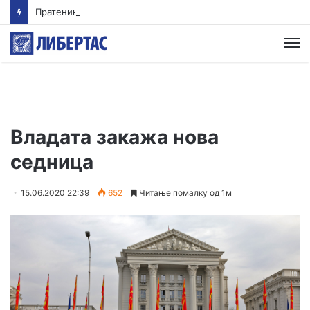
Пратеникот на ОН за Јемен предупредува на ризик од обновен конфликт од големи размери
М
Владата закажа нова
седница
15.06.2020 22:39
652
Читање помалку од 1м