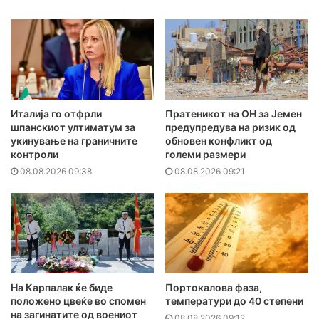
Италија го отфрли
Пратеникот на ОН за Јемен
шпанскиот ултиматум за
предупредува на ризик од
укинување на граничните
обновен конфликт од
контроли
големи размери
08.08.2026 09:38
08.08.2026 09:21
На Карпалак ќе биде
Портокалова фаза,
положено цвеќе во спомен
температури до 40 степени
на загинатите од воениот
08.08.2026 09:12