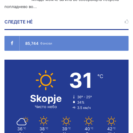
попладнево во...
СЛЕДЕТЕ НÉ
85,744
Фанови
31
℃
Skopje
36º - 25º
34%
Чисто небо
3.5 км/ч
36
38
39
40
42
℃
℃
℃
℃
℃