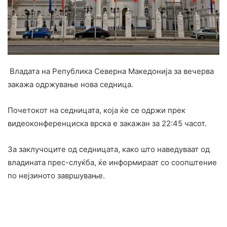
Владата на Република Северна Македонија за вечерва
закажа одржување нова седница.
Почетокот на седницата, која ќе се одржи прек
видеоконференциска врска е закажан за 22:45 часот.
За заклучоците од седницата, како што наведуваат од
владината прес-слуќба, ќе информираат со соопштение
по нејзиното завршување.