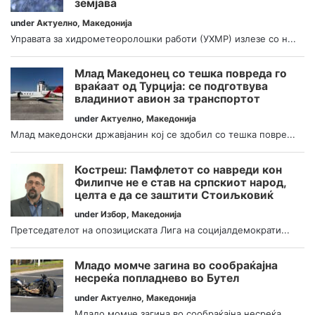
земјава
under
Актуелно
,
Македонија
Управата за хидрометеоролошки работи (УХМР) излезе со н...
Млад Македонец со тешка повреда го
враќаат од Турција: се подготвува
владиниот авион за транспортот
under
Актуелно
,
Македонија
Млад македонски државјанин кој се здобил со тешка повре...
Костреш: Памфлетот со навреди кон
Филипче не е став на српскиот народ,
целта е да се заштити Стоиљковиќ
under
Избор
,
Македонија
Претседателот на опозициската Лига на социјалдемократи...
Младо момче загина во сообраќајна
несреќа попладнево во Бутел
under
Актуелно
,
Македонија
Младо момче загина во сообраќајна несреќа