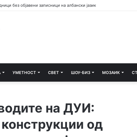
но лице за тешка сообраќајна несреќа во Радишани
А
УМЕТНОСТ
СВЕТ
ШОУ-БИЗ
МОЗАИК
С
водите на ДУИ:
 конструкции од