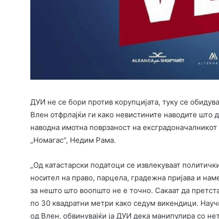
ДУИ не се бори против корупцијата, туку се обидува
Влен отфрлајќи ги како невистините наводите што д
наводна имотна поврзаност на ексградоначалникот 
„Номагас“, Недим Рама.
„Од катастарски податоци се извлекуваат политичк
носител на право, парцела, градежна пријава и намен
за нешто што воопшто не е точно. Сакаат да претст
по 30 квадратни метри како седум викендици. Научн
од Влен, обвинувајќи ја ДУИ дека манипулира со н