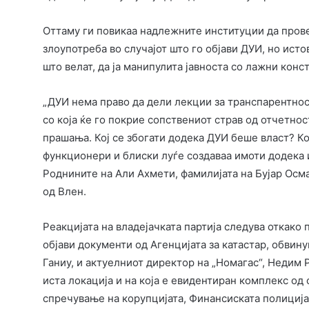
Оттаму ги повикаа надлежните институции да провер
злоупотреба во случајот што го објави ДУИ, но ист
што велат, да ја манипулита јавноста со лажни кон
„ДУИ нема право да дели лекции за транспарентност
со која ќе го покрие сопствениот страв од отчетнос
прашања. Кој се збогати додека ДУИ беше власт? К
функционери и блиски луѓе создаваа имоти додека 
Роднините на Али Ахмети, фамилијата на Бујар Осма
од Влен.
Реакцијата на владејачката партија следува откако
објави документи од Агенцијата за катастар, обвин
Ганиу, и актуелниот директор на „Номагас“, Недим 
иста локација и на која е евидентиран комплекс од
спречување на корупцијата, Финансиската полиција,