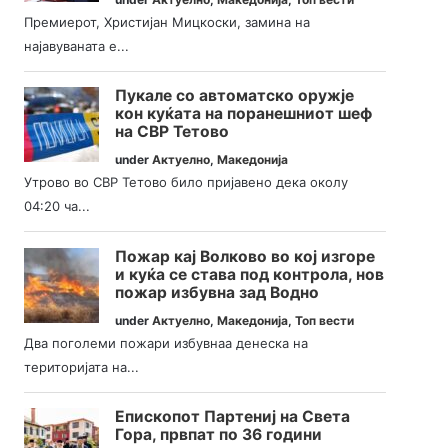
Премиерот, Христијан Мицкоски, замина на
најавуваната е...
Пукале со автоматско оружје
кон куќата на поранешниот шеф
на СВР Тетово
under
Актуелно
,
Македонија
Утрово во СВР Тетово било пријавено дека околу
04:20 ча...
Пожар кај Волково во кој изгоре
и куќа се става под контрола, нов
пожар избувна зад Водно
under
Актуелно
,
Македонија
,
Топ вести
Два поголеми пожари избувнаа денеска на
територијата на...
Епископот Партениј на Света
Гора, првпат по 36 години