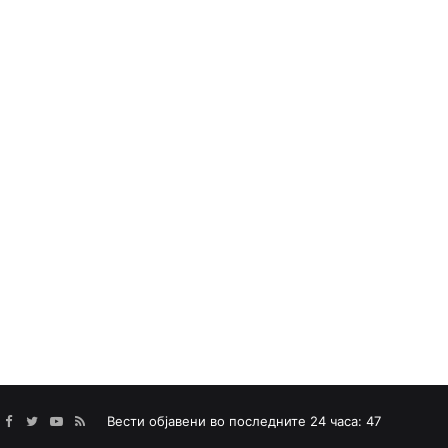
Facebook
Twitter
YouTube
RSS
Вести објавени во последните 24 часа: 47