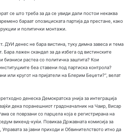
ат се што треба за да се увиди дали постои некаква
овремено бараат опозициската партија да престане, како
струкции и политички монтажи.
. ДУИ денес не бара вистина, туку димна завеса и тема
т. Бара лажен скандал за да избега од вистинските
ои бизниси растеа со политичка заштита? Кои
институциите беа ставени под партиска контрола?
ни или кругот на пријатели на Блерим Беџети?“, велат
 претходно денеска Демократска унија за интеграција
увајќи дека поранешниот градоначалник на Чаир, Висар
Рама се поврзани со парцела која е регистрирана на
 седум викенд-куќи. Повикаа Државната комисија за
 Управата за јавни приходи и Обвинителството итно да