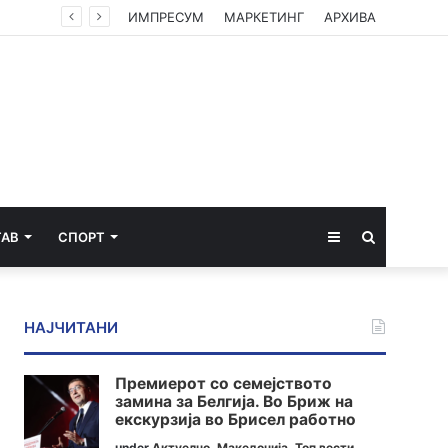
ИМПРЕСУМ
МАРКЕТИНГ
АРХИВА
Sidebar
Пребарај
ТАВ
СПОРТ
за
НАЈЧИТАНИ
Премиерот со семејството
замина за Белгија. Во Бриж на
екскурзија во Брисел работно
under
Актуелно
,
Македонија
,
Топ вести