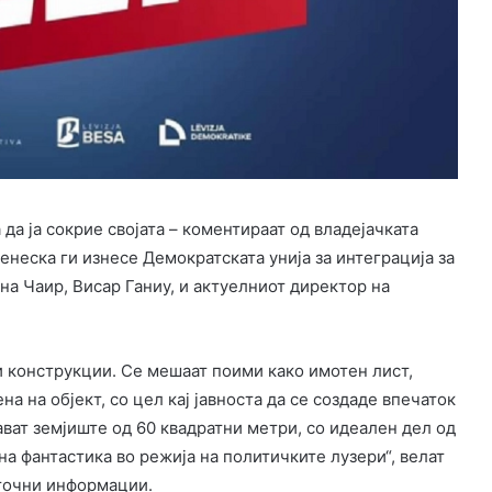
 да ја сокрие својата – коментираат од владејачката
енеска ги изнесе Демократската унија за интеграција за
на Чаир, Висар Ганиу, и актуелниот директор на
и конструкции. Се мешаат поими како имотен лист,
а на објект, со цел кај јавноста да се создаде впечаток
ават земјиште од 60 квадратни метри, со идеален дел од
а фантастика во режија на политичките лузери“, велат
еточни информации.