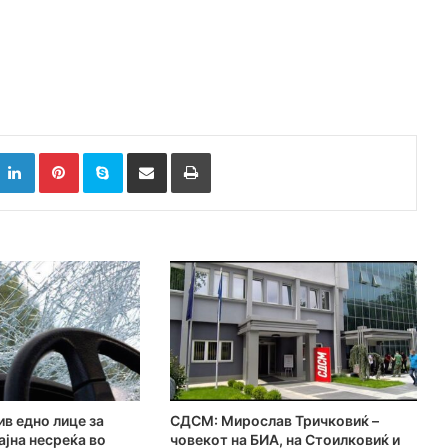
k
witter
LinkedIn
Pinterest
Skype
Сподели преку Е-маил
Испринтај
в едно лице за
СДСМ: Мирослав Тричковиќ –
јна несреќа во
човекот на БИА, на Стоилковиќ и