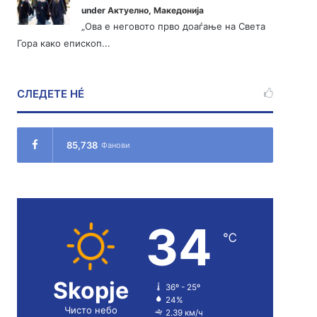
under
Актуелно
,
Македонија
„Ова е неговото прво доаѓање на Света
Гора како епископ...
СЛЕДЕТЕ НÉ
85,738
Фанови
34
℃
Skopje
36º - 25º
24%
Чисто небо
2.39 км/ч