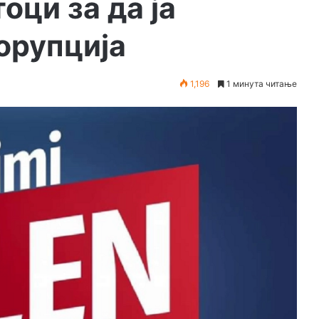
оци за да ја
корупција
1,196
1 минута читање