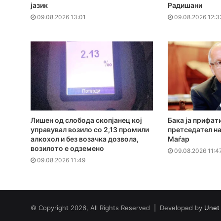
јазик
Радишани
09.08.2026 13:01
09.08.2026 12:3
Лишен од слобода скопјанец кој
Бака ја прифат
управувал возило со 2,13 промили
претседател на
алкохол и без возачка дозвола,
Маѓар
возилото е одземено
09.08.2026 11:4
09.08.2026 11:49
© Copyright 2026, All Rights Reserved | Developed by
Unet