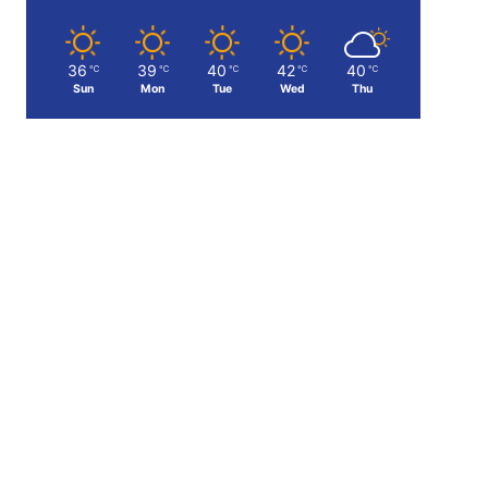
36
39
40
42
40
℃
℃
℃
℃
℃
Sun
Mon
Tue
Wed
Thu