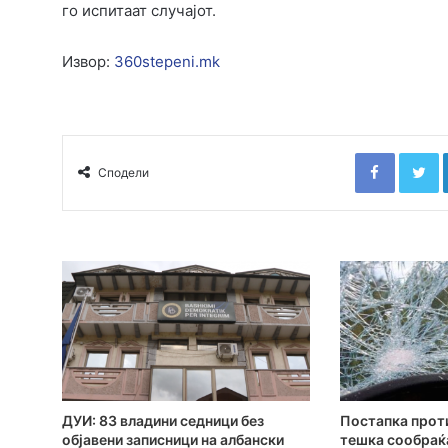
го испитаат случајот.
Извор:
360stepeni.mk
Faceboo
T
Сподели
ДУИ: 83 владини седници без
Постапка проти
објавени записници на албански
тешка сообраќа