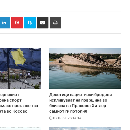
k
witter
LinkedIn
Pinterest
Skype
Сподели преку Е-маил
Испринтај
 српскиот
Десетици нацистички бродови
рена спорт,
испливуваат на површина во
макс прогласен за
близина на Прахово: Хитлер
ата во Косово
самиот ги потопил
9
07.08.2026 14:14