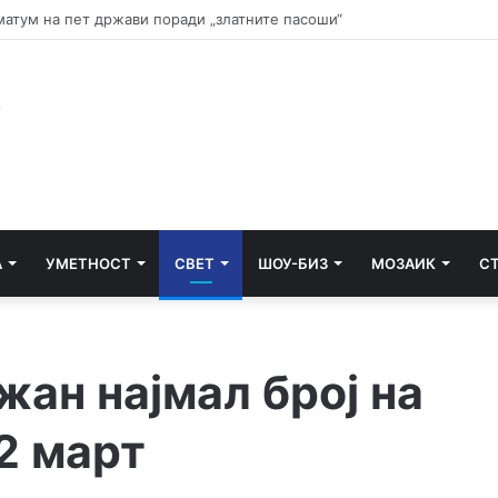
и почнува судењето за убиството на Тупак Шакур
А
УМЕТНОСТ
СВЕТ
ШОУ-БИЗ
МОЗАИК
С
жан најмал број на
2 март