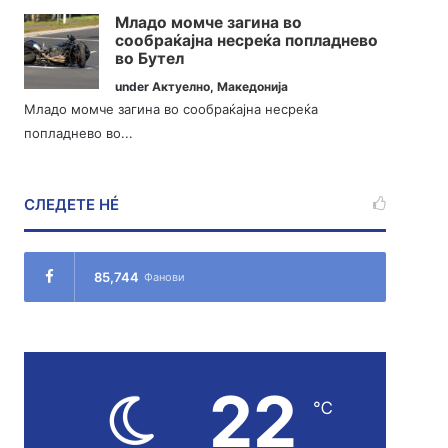
Младо момче загина во
сообраќајна несреќа попладнево
во Бутел
under
Актуелно
,
Македонија
Младо момче загина во сообраќајна несреќа
попладнево во...
СЛЕДЕТЕ НÉ
85,744
Фанови
22
℃