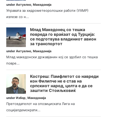
under
Актуелно
,
Македонија
Управата за хидрометеоролошки работи (УХМР)
излезе со н...
Млад Македонец со тешка
повреда го враќаат од Турција:
се подготвува владиниот авион
за транспортот
under
Актуелно
,
Македонија
Млад македонски државјанин кој се здобил со тешка
повре...
Костреш: Памфлетот со навреди
кон Филипче не е став на
српскиот народ, целта е да се
заштити Стоиљковиќ
under
Избор
,
Македонија
Претседателот на опозициската Лига на
социјалдемократи...