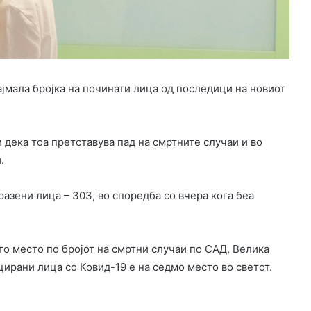
ајмала бројка на починати лица од последици на новиот
 дека тоа претставува пад на смртните случаи и во
.
разени лица – 303, во споредба со вчера кога беа
то место по бројот на смртни случаи по САД, Велика
цирани лица со Ковид-19 е на седмо место во светот.