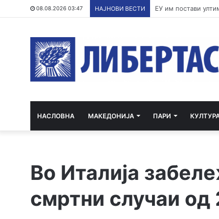
По речиси 30 годин
08.08.2026 03:47
НАЈНОВИ ВЕСТИ
НАСЛОВНА
МАКЕДОНИЈА
ПАРИ
КУЛТУР
Во Италија забеле
смртни случаи од 