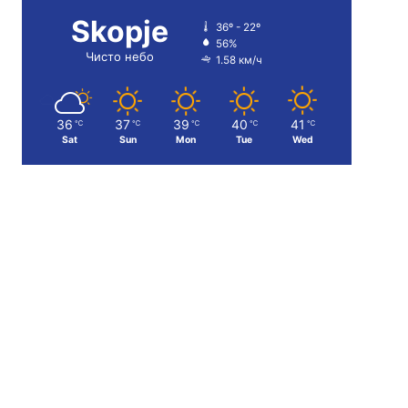
Skopje
36º - 22º
56%
Чисто небо
1.58 км/ч
36
37
39
40
41
℃
℃
℃
℃
℃
Sat
Sun
Mon
Tue
Wed