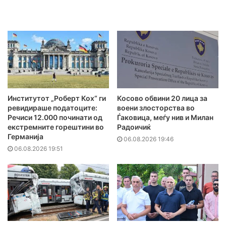
Институтот „Роберт Кох“ ги
Косово обвини 20 лица за
ревидираше податоците:
воени злосторства во
Речиси 12.000 починати од
Ѓаковица, меѓу нив и Милан
екстремните горештини во
Радоичиќ
Германија
06.08.2026 19:46
06.08.2026 19:51