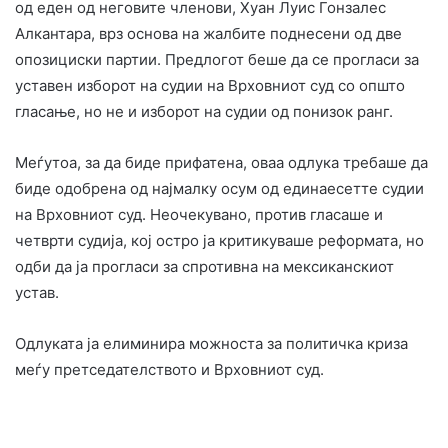
од еден од неговите членови, Хуан Луис Гонзалес
Алкантара, врз основа на жалбите поднесени од две
опозициски партии. Предлогот беше да се прогласи за
уставен изборот на судии на Врховниот суд со општо
гласање, но не и изборот на судии од понизок ранг.
Меѓутоа, за да биде прифатена, оваа одлука требаше да
биде одобрена од најмалку осум од единаесетте судии
на Врховниот суд. Неочекувано, против гласаше и
четврти судија, кој остро ја критикуваше реформата, но
одби да ја прогласи за спротивна на мексиканскиот
устав.
Одлуката ја елиминира можноста за политичка криза
меѓу претседателството и Врховниот суд.