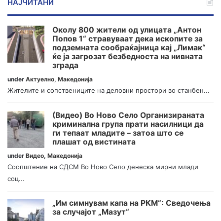
НАЈЧИТАНИ
Околу 800 жители од улицата „Антон
Попов 1“ стравуваат дека ископите за
подземната сообраќајница кај „Лимак“
ќе ја загрозат безбедноста на нивната
зграда
under
Актуелно
,
Македонија
Жителите и сопствениците на деловни простори во станбен...
(Видео) Во Ново Село Организираната
криминална група прати насилници да
ги тепаат младите – затоа што се
плашат од вистината
under
Видео
,
Македонија
Соопштение на СДСМ Во Ново Село денеска мирни млади
соц...
„Им симнувам капа на РКМ“: Сведочења
за случајот „Мазут“