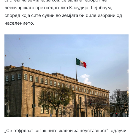
левичарската претседателка Клаудија Шејнбаум,
според која сите судии во земјата би биле избрани од
населението.
„Се отфрлаат сегашните жалби за неуставност“, одлучи