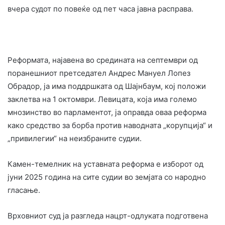
вчера судот по повеќе од пет часа јавна расправа.
Реформата, најавена во средината на септември од
поранешниот претседател Андрес Мануел Лопез
Обрадор, ја има поддршката од Шајнбаум, кој положи
заклетва на 1 октомври. Левицата, која има големо
мнозинство во парламентот, ја оправда оваа реформа
како средство за борба против наводната „корупција“ и
„привилегии“ на неизбраните судии.
Камен-темелник на уставната реформа е изборот од
јуни 2025 година на сите судии во земјата со народно
гласање.
Врховниот суд ја разгледа нацрт-одлуката подготвена