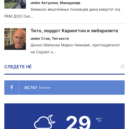
under
Актуелно
,
Македонија
Хемиско вештачење покажува дека мазутот кој
РКМ ДОО Ско...
Тито, лордот Карингтон и либералите
under
Став
,
Топ вести
Денко Малески Марко Никезиќ, претседателот
на Сојузот н...
СЛЕДЕТЕ НÉ
85,747
Фанови
29
℃