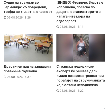
Судир на трамваи во
(ВИДЕО) Филипче: Власта е
Германија: 25 повредени,
исплашена, посегна по
тројца во животна опасност
децата, организаторите и
напаѓачите мора да
06.08.2026 18:26
одговараат
06.08.2026 16:14
Драстичен пад на запишани
Странски медицински
првачиња годинава
експерт ќе решава дали
имало лекарска грешка при
06.08.2026 15:37
пораѓајот на струмичанката
која остана неподвижна
06.08.2026 15:22