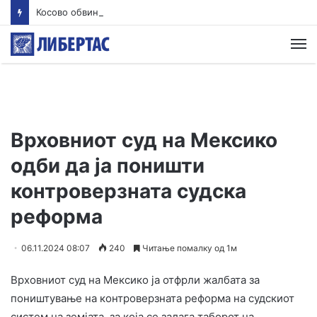
Косово обвини 20 лица за воени злосторства во Ѓаковица, меѓу нив и Милан Радоичиќ
М
Врховниот суд на Мексико
одби да ја поништи
контроверзната судска
реформа
06.11.2024 08:07
240
Читање помалку од 1м
Врховниот суд на Мексико ја отфрли жалбата за
поништување на контроверзната реформа на судскиот
систем на земјата, за која се залага таборот на