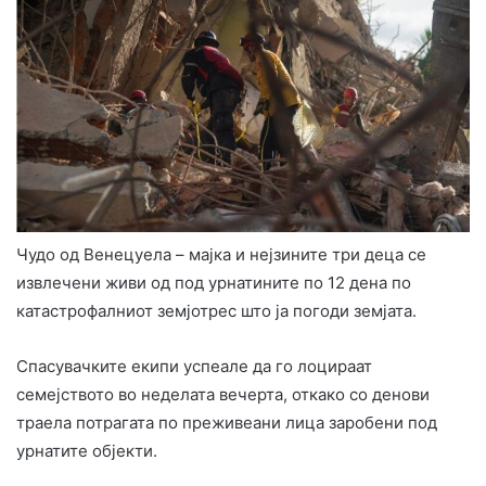
Чудо од Венецуела – мајка и нејзините три деца се
извлечени живи од под урнатините по 12 дена по
катастрофалниот земјотрес што ја погоди земјата.
Спасувачките екипи успеале да го лоцираат
семејството во неделата вечерта, откако со денови
траела потрагата по преживеани лица заробени под
урнатите објекти.