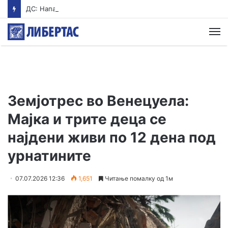
ДС: Нападот од Стоилковиќ на Филипче не е одбрана на српските интереси, туку политичко насилство од Вучиќ
М
Земјотрес во Венецуела:
Мајка и трите деца се
најдени живи по 12 дена под
урнатините
07.07.2026 12:36
1,651
Читање помалку од 1м