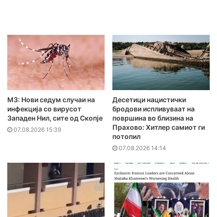
МЗ: Нови седум случаи на
Десетици нацистички
инфекција со вирусот
бродови испливуваат на
Западен Нил, сите од Скопје
површина во близина на
Прахово: Хитлер самиот ги
07.08.2026 15:39
потопил
07.08.2026 14:14