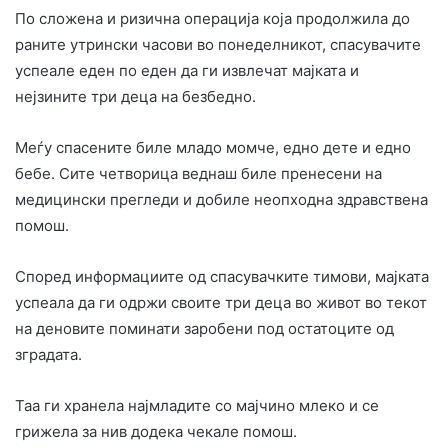
По сложена и ризична операција која продолжила до
раните утрински часови во понеделникот, спасувачите
успеале еден по еден да ги извлечат мајката и
нејзините три деца на безбедно.
Меѓу спасените биле младо момче, едно дете и едно
бебе. Сите четворица веднаш биле пренесени на
медицински прегледи и добиле неопходна здравствена
помош.
Според информациите од спасувачките тимови, мајката
успеала да ги одржи своите три деца во живот во текот
на деновите поминати заробени под остатоците од
зградата.
Таа ги хранела најмладите со мајчино млеко и се
грижела за нив додека чекале помош.