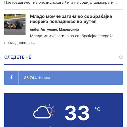
Претседателот на опозициската Лига на социјалдемократи...
Младо момче загина во сообраќајна
несреќа попладнево во Бутел
under
Актуелно
,
Македонија
Младо момче загина во сообраќајна несреќа
попладнево во...
СЛЕДЕТЕ НÉ
85,744
Фанови
33
℃