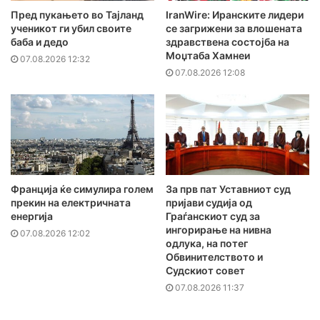
Пред пукањето во Тајланд
IranWire: Иранските лидери
ученикот ги убил своите
се загрижени за влошената
баба и дедо
здравствена состојба на
Моџтаба Хамнеи
07.08.2026 12:32
07.08.2026 12:08
Франција ќе симулира голем
За прв пат Уставниот суд
прекин на електричната
пријави судија од
енергија
Граѓанскиот суд за
ингорирање на нивна
07.08.2026 12:02
одлука, на потег
Обвинителството и
Судскиот совет
07.08.2026 11:37