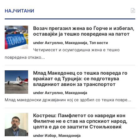
НАЈЧИТАНИ
Возач прегазил жена во Ѓорче и избегал,
оставајќи ја тешко повредена на патот
under
Актуелно
,
Македонија
,
Топ вести
Четириесет и осумгодишна жена е тешко
повредена откако...
Млад Македонец со тешка повреда го
враќаат од Турција: се подготвува
владиниот авион за транспортот
under
Актуелно
,
Македонија
Млад македонски државјанин кој се здобил со тешка повре...
Костреш: Памфлетот со навреди кон
Филипче не е став на српскиот народ,
целта е да се заштити Стоиљковиќ
under
Избор
,
Македонија