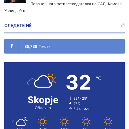
Поранешната потпретседателка на САД, Камала
Харис, сè п...
СЛЕДЕТЕ НÉ
85,739
Фанови
32
℃
Skopje
32º - 25º
27%
Облачно
5.44 км/ч
℃
℃
℃
℃
℃