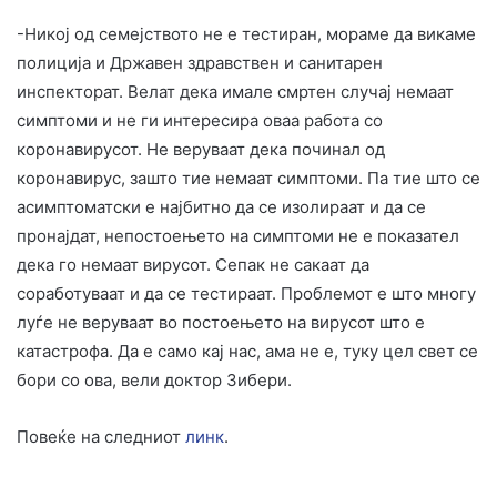
-Никој од семејството не е тестиран, мораме да викаме
полиција и Државен здравствен и санитарен
инспекторат. Велат дека имале смртен случај немаат
симптоми и не ги интересира оваа работа со
коронавирусот. Не веруваат дека починал од
коронавирус, зашто тие немаат симптоми. Па тие што се
асимптоматски е најбитно да се изолираат и да се
пронајдат, непостоењето на симптоми не е показател
дека го немаат вирусот. Сепак не сакаат да
соработуваат и да се тестираат. Проблемот е што многу
луѓе не веруваат во постоењето на вирусот што е
катастрофа. Да е само кај нас, ама не е, туку цел свет се
бори со ова, вели доктор Зибери.
Повеќе на следниот
линк
.