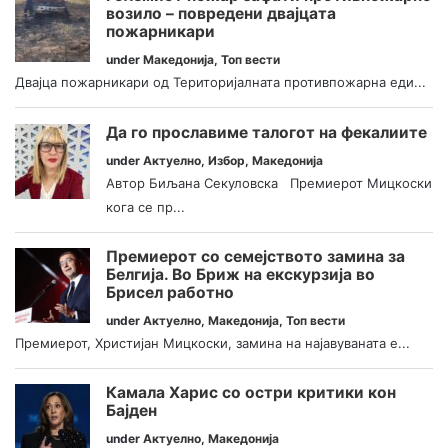
возило – повредени двајцата
пожарникари
under
Македонија
,
Топ вести
Двајца пожарникари од Територијалната противпожарна еди...
Да го прославиме талогот на фекалиите
under
Актуелно
,
Избор
,
Македонија
Автор Биљана Секуловска Премиерот Мицкоски
кога се пр...
Премиерот со семејството замина за
Белгија. Во Бриж на екскурзија во
Брисел работно
under
Актуелно
,
Македонија
,
Топ вести
Премиерот, Христијан Мицкоски, замина на најавуваната е...
Камала Харис со остри критики кон
Бајден
under
Актуелно
,
Македонија