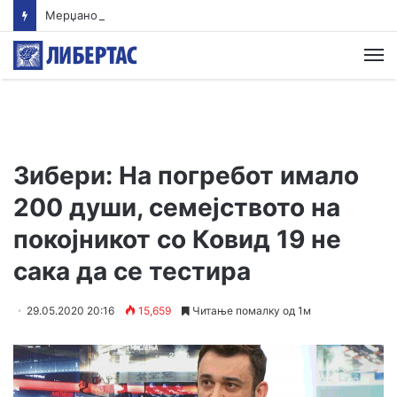
Мерџановски: Со владин авион во Скопје транспортиран пациент повреден на одмор во Турција
М
Зибери: На погребот имало
200 души, семејството на
покојникот со Ковид 19 не
сака да се тестира
29.05.2020 20:16
15,659
Читање помалку од 1м