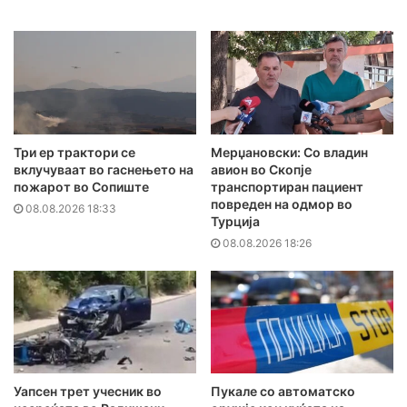
Три ер трактори се
Мерџановски: Со владин
вклучуваат во гаснењето на
авион во Скопје
пожарот во Сопиште
транспортиран пациент
повреден на одмор во
08.08.2026 18:33
Турција
08.08.2026 18:26
Уапсен трет учесник во
Пукале со автоматско