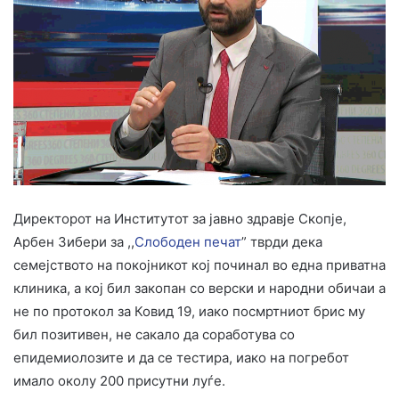
Директорот на Институтот за јавно здравје Скопје,
Арбен Зибери за ,,
Слободен печат
” тврди дека
семејството на покојникот кој починал во една приватна
клиника, а кој бил закопан со верски и народни обичаи а
не по протокол за Ковид 19, иако посмртниот брис му
бил позитивен, не сакало да соработува со
епидемиолозите и да се тестира, иако на погребот
имало околу 200 присутни луѓе.