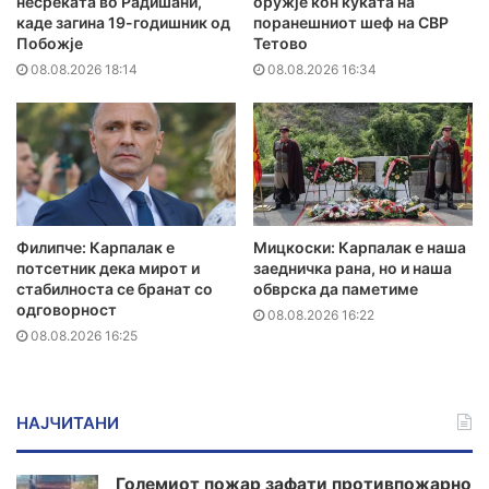
несреќата во Радишани,
оружје кон куќата на
каде загина 19-годишник од
поранешниот шеф на СВР
Побожје
Тетово
08.08.2026 18:14
08.08.2026 16:34
Филипче: Карпалак е
Мицкоски: Карпалак е наша
потсетник дека мирот и
заедничка рана, но и наша
стабилноста се бранат со
обврска да паметиме
одговорност
08.08.2026 16:22
08.08.2026 16:25
НАЈЧИТАНИ
Големиот пожар зафати противпожарно