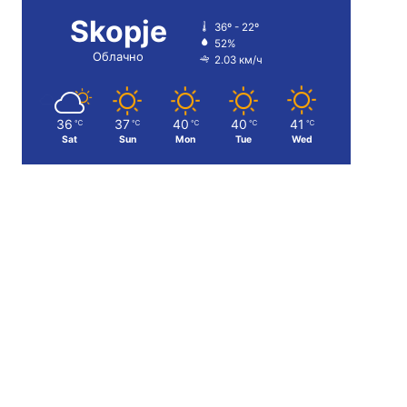
Skopje
36º - 22º
52%
Облачно
2.03 км/ч
36
37
40
40
41
℃
℃
℃
℃
℃
Sat
Sun
Mon
Tue
Wed