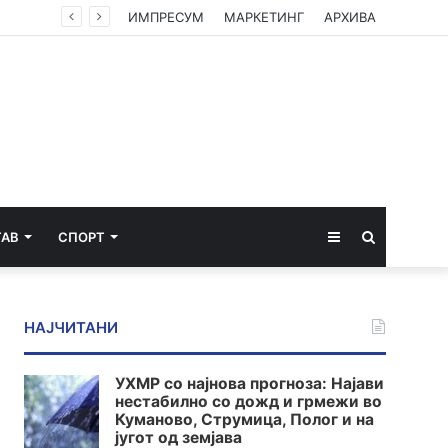
ИМПРЕСУМ
МАРКЕТИНГ
АРХИВА
Sidebar
Пребарај
ТАВ
СПОРТ
за
НАЈЧИТАНИ
УХМР со најнова прогноза: Најави
нестабилно со дожд и грмежи во
Куманово, Струмица, Полог и на
југот од земјава