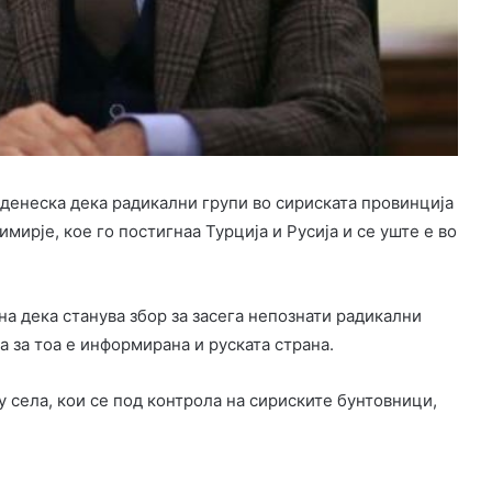
 денеска дека радикални групи во сириската провинција
ирје, кое го постигнаа Турција и Русија и се уште е во
на дека станува збор за засега непознати радикални
а за тоа е информирана и руската страна.
 села, кои се под контрола на сириските бунтовници,