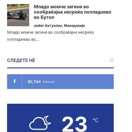
Младо момче загина во
сообраќајна несреќа попладнево
во Бутел
under
Актуелно
,
Македонија
Младо момче загина во сообраќајна несреќа
попладнево во...
СЛЕДЕТЕ НÉ
85,744
Фанови
23
℃