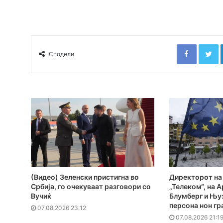
Faceboo
T
Сподели
(Видео) Зеленски пристигна во
Директорот на
Србија, го очекуваат разговори со
„Телеком“, на А
Вучиќ
Блумберг и Њуз
персона нон гр
07.08.2026 23:12
07.08.2026 21:1