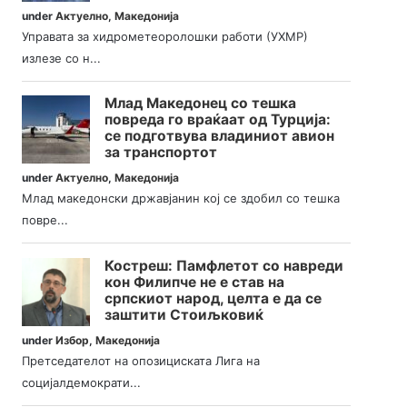
under
Актуелно
,
Македонија
Управата за хидрометеоролошки работи (УХМР)
излезе со н...
Млад Македонец со тешка
повреда го враќаат од Турција:
се подготвува владиниот авион
за транспортот
under
Актуелно
,
Македонија
Млад македонски државјанин кој се здобил со тешка
повре...
Костреш: Памфлетот со навреди
кон Филипче не е став на
српскиот народ, целта е да се
заштити Стоиљковиќ
under
Избор
,
Македонија
Претседателот на опозициската Лига на
социјалдемократи...