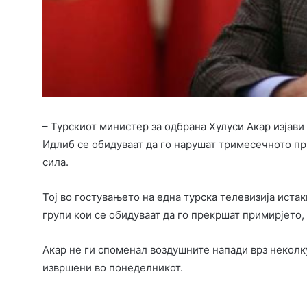
– Турскиот министер за одбрана Хулуси Акар изјави
Идлиб се обидуваат да го нарушат тримесечното прим
сила.
Тој во гостувањето на една турска телевизија истак
групи кои се обидуваат да го прекршат примирјето, 
Акар не ги споменал воздушните напади врз неколку
извршени во понеделникот.