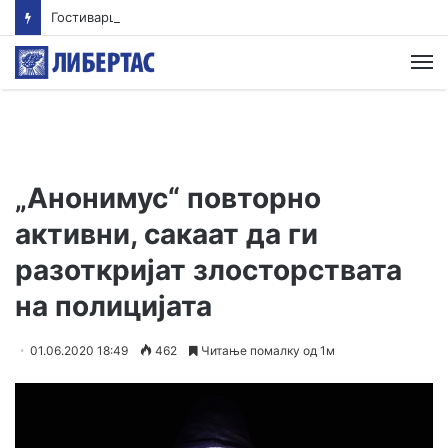
Гостиварци и натаму без пивка вода
М
„Анонимус“ повторно
активни, сакаат да ги
разоткријат злосторствата
на полицијата
01.06.2020 18:49
462
Читање помалку од 1м