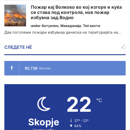
Пожар кај Волково во кој изгоре и куќа
се става под контрола, нов пожар
избувна зад Водно
under
Актуелно
,
Македонија
,
Топ вести
Два поголеми пожари избувнаа денеска на територијата на...
СЛЕДЕТЕ НÉ
85,736
Фанови
22
℃
Skopje
37º - 22º
64%
Чисто небо