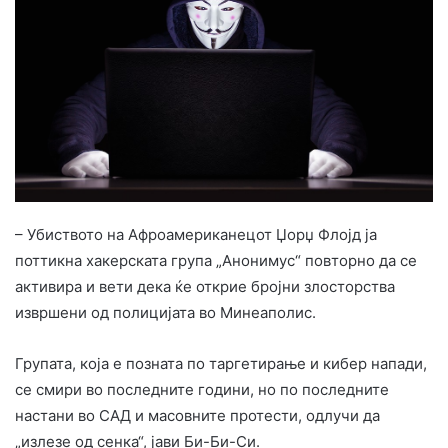
– Убиството на Афроамериканецот Џорџ Флојд ја
поттикна хакерската група „Анонимус“ повторно да се
активира и вети дека ќе открие бројни злосторства
извршени од полицијата во Минеаполис.
Групата, која е позната по таргетирање и кибер напади,
се смири во последните години, но по последните
настани во САД и масовните протести, одлучи да
„излезе од сенка“, јави Би-Би-Си.