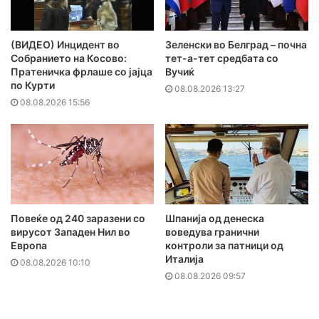
(ВИДЕО) Инцидент во
Зеленски во Белград – почна
Собранието на Косово:
тет-а-тет средбата со
Пратеничка фрлаше со јајца
Вучиќ
по Курти
08.08.2026 13:27
08.08.2026 15:56
Повеќе од 240 заразени со
Шпанија од денеска
вирусот Западен Нил во
воведува гранични
Европа
контроли за патници од
Италија
08.08.2026 10:10
08.08.2026 09:57