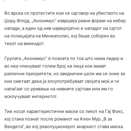
Во врска со протестите кои се одговор на убиството на
Џорџ Флојд, „Анонимус“ извршија разни форми на кибер
напади, а еден од нив најверојатно е нападот на сајтот
на полицијата на Минеаполис, кој беше соборен во
текот на викендот.
Групата „Анонимус“ е позната по тоа што нема лидер и
во неа членуваат голем број на лица кои имаат
различни приоритети, но заеднички цели им се оние за
кои сметаат дека ја злоупотребуваат својата моќ и ги
напаѓаат со уривање на нивните сајтови или им го
исклучуваат интернетот.
Тие носат карактеристични маски со ликот на Гај Фокс,
кој стана познат после романот на Ален Мур „В за
Вендета“, во кој револуционерот анархист става маска