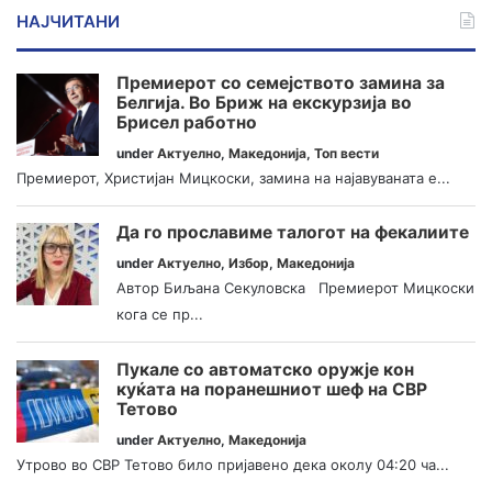
НАЈЧИТАНИ
Премиерот со семејството замина за
Белгија. Во Бриж на екскурзија во
Брисел работно
under
Актуелно
,
Македонија
,
Топ вести
Премиерот, Христијан Мицкоски, замина на најавуваната е...
Да го прославиме талогот на фекалиите
under
Актуелно
,
Избор
,
Македонија
Автор Биљана Секуловска Премиерот Мицкоски
кога се пр...
Пукале со автоматско оружје кон
куќата на поранешниот шеф на СВР
Тетово
under
Актуелно
,
Македонија
Утрово во СВР Тетово било пријавено дека околу 04:20 ча...