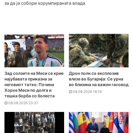
за да ја собори корумпираната влада.
Зад солзите на Меси се крие
Дрон полн со експлозив
најубавата приказна за
влезе во Бугарија: Се урна
неговиот татко: Почина
во близина на важен гасовод
Хорхе Меси по долга и
08.08.2026 18:19
тешка борба со болеста
08.08.2026 23:37