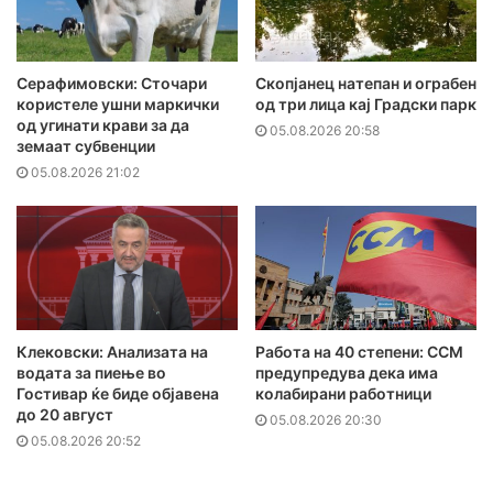
Серафимовски: Сточари
Скопјанец натепан и ограбен
користеле ушни маркички
од три лица кај Градски парк
од угинати крави за да
05.08.2026 20:58
земаат субвенции
05.08.2026 21:02
Клековски: Анализата на
Работа на 40 степени: ССМ
водата за пиење во
предупредува дека има
Гостивар ќе биде објавена
колабирани работници
до 20 август
05.08.2026 20:30
05.08.2026 20:52