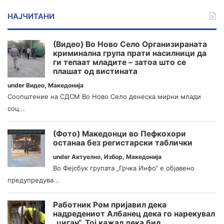
НАЈЧИТАНИ
(Видео) Во Ново Село Организираната
криминална група прати насилници да
ги тепаат младите – затоа што се
плашат од вистината
under
Видео
,
Македонија
Соопштение на СДСМ Во Ново Село денеска мирни млади
соц...
(Фото) Македонци во Пефкохори
останаа без регистарски таблички
under
Актуелно
,
Избор
,
Македонија
Во Фејсбук групата „Грчка Инфо“ е објавено
предупредува...
Работник Ром пријавил дека
надредениот Албанец дека го нарекувал
„циган“. Тој кажал дека бил