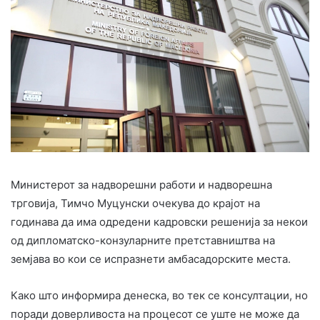
Министерот за надворешни работи и надворешна
трговија, Тимчо Муцунски очекува до крајот на
годинава да има одредени кадровски решенија за некои
од дипломатско-конзуларните претставништва на
земјава во кои се испразнети амбасадорските места.
Како што информира денеска, во тек се консултации, но
поради доверливоста на процесот се уште не може да