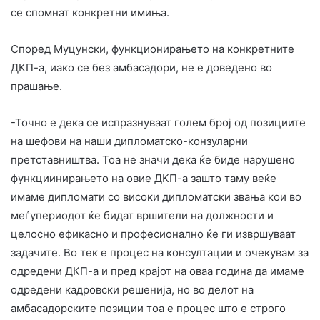
се спомнат конкретни имиња.
Според Муцунски, функционирањето на конкретните
ДКП-а, иако се без амбасадори, не е доведено во
прашање.
-Точно е дека се испразнуваат голем број од позициите
на шефови на наши дипломатско-конзуларни
претставништва. Тоа не значи дека ќе биде нарушено
функциинирањето на овие ДКП-а зашто таму веќе
имаме дипломати со високи дипломатски звања кои во
меѓупериодот ќе бидат вршители на должности и
целосно ефикасно и професионално ќе ги извршуваат
задачите. Во тек е процес на консултации и очекувам за
одредени ДКП-а и пред крајот на оваа година да имаме
одредени кадровски решенија, но во делот на
амбасадорските позиции тоа е процес што е строго