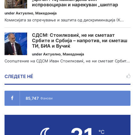
испровоциран и нарекуван „шиптар
under
Актуелно
,
Македонија
Комисијата за спречување и заштита од дискриминација (К...
СДСМ: Стоилковиќ, не ни сметаат
Србите и Србија – напротив, ни сметаш
ТИ, БИА и Вучиќ
under
Актуелно
,
Македонија
Соопштение на СДСМ Иван Стоилковиќ, не ни сметаат Србит...
СЛЕДЕТЕ НÉ
85,747
Фанови
℃