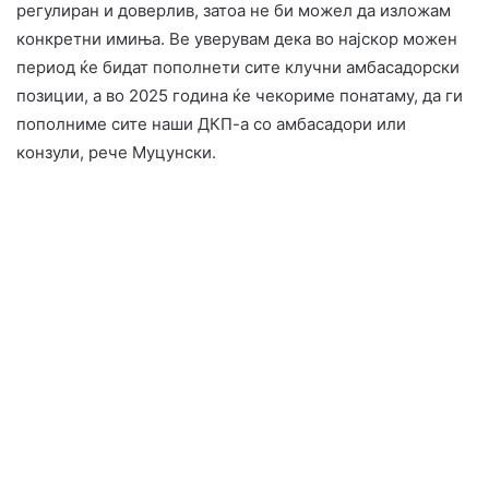
регулиран и доверлив, затоа не би можел да изложам
конкретни имиња. Ве уверувам дека во најскор можен
период ќе бидат пополнети сите клучни амбасадорски
позиции, а во 2025 година ќе чекориме понатаму, да ги
пополниме сите наши ДКП-а со амбасадори или
конзули, рече Муцунски.