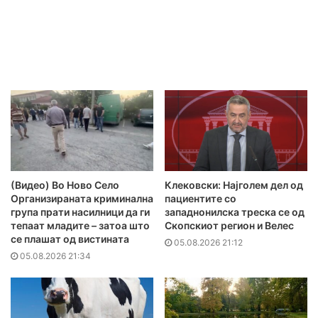
(Видео) Во Ново Село
Клековски: Најголем дел од
Организираната криминална
пациентите сo
група прати насилници да ги
западнонилска треска се од
тепаат младите – затоа што
Скопскиот регион и Велес
се плашат од вистината
05.08.2026 21:12
05.08.2026 21:34