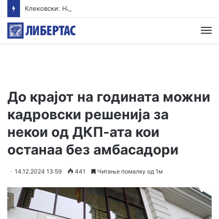
Клековски: Најголем дел од пациентите сo западнонилска треска се од Скопскиот регион и Велес
М
До крајот на годината можни
кадровски решенија за
некои од ДКП-ата кои
останаа без амбасадори
14.12.2024 13:59
441
Читање помалку од 1м