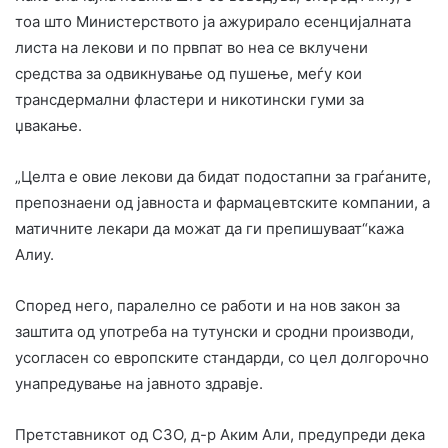
тоа што Министерството ја ажурирало есенцијалната
листа на лекови и по првпат во неа се вклучени
средства за одвикнување од пушење, меѓу кои
трансдермални фластери и никотински гуми за
џвакање.
„Целта е овие лекови да бидат подостапни за граѓаните,
препознаени од јавноста и фармацевтските компании, а
матичните лекари да можат да ги препишуваат“кажа
Алиу.
Според него, паралелно се работи и на нов закон за
заштита од употреба на тутунски и сродни производи,
усогласен со европските стандарди, со цел долгорочно
унапредување на јавното здравје.
Претставникот од СЗО, д-р Аким Али, предупреди дека