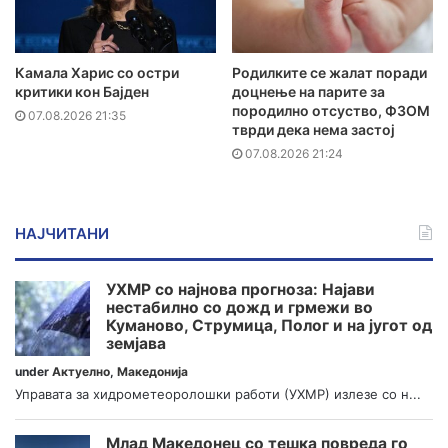
Камала Харис со остри
Родилките се жалат поради
критики кон Бајден
доцнење на парите за
породилно отсуство, ФЗОМ
07.08.2026 21:35
тврди дека нема застој
07.08.2026 21:24
НАЈЧИТАНИ
УХМР со најнова прогноза: Најави
нестабилно со дожд и грмежи во
Куманово, Струмица, Полог и на југот од
земјава
under
Актуелно
,
Македонија
Управата за хидрометеоролошки работи (УХМР) излезе со н...
Млад Македонец со тешка повреда го