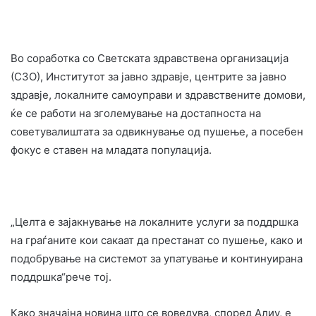
Во соработка со Светската здравствена организација
(СЗО), Институтот за јавно здравје, центрите за јавно
здравје, локалните самоуправи и здравствените домови,
ќе се работи на зголемување на достапноста на
советувалиштата за одвикнување од пушење, а посебен
фокус е ставен на младата популација.
„Целта е зајакнување на локалните услуги за поддршка
на граѓаните кои сакаат да престанат со пушење, како и
подобрување на системот за упатување и континуирана
поддршка“рече тој.
Како значајна новина што се воведува, според Алиу, е