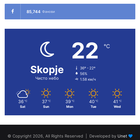
85,744
Фанови
22
℃
Skopje
36º - 22º
56%
Чисто небо
1.58 км/ч
36
37
39
40
41
℃
℃
℃
℃
℃
Sat
Sun
Mon
Tue
Wed
© Copyright 2026, All Rights Reserved | Developed by
Unet