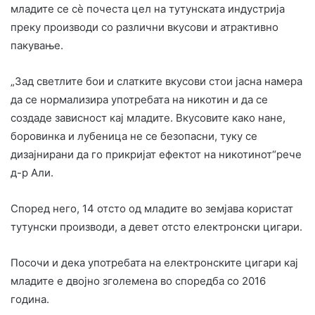
младите се сè почеста цел на тутунската индустрија
преку производи со различни вкусови и атрактивно
пакување.
„Зад светлите бои и слатките вкусови стои јасна намера
да се нормализира употребата на никотин и да се
создаде зависност кај младите. Вкусовите како нане,
боровинка и лубеница не се безопасни, туку се
дизајнирани да го прикријат ефектот на никотинот“рече
д-р Али.
Според него, 14 отсто од младите во земјава користат
тутунски производи, а девет отсто електронски цигари.
Посочи и дека употребата на електронските цигари кај
младите е двојно зголемена во споредба со 2016
година.