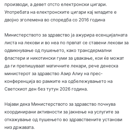
производи, а девет отсто електронски цигари.
Употребата на електронските цигари кај младите е
двојно зголемена во споредба со 2016 година
Министерството за здравство ја ажурира есенцијалната
листа на лекови и во неа по првпат се ставени лекови за
одвикнување од пушењето, како трансдермални
фластери и никотински гуми за џвакање, кои ќе можат
да ги препишуваат матичните лекари, рече денеска
министерот за здравство Азир Алиу на прес-
конференција во рамките на одбележувањето на
Светскиот ден без тутун 2026 година.
Најави дека Министерството за здравство почнува
координирани активности за јакнење на услугите за
откажување од пушењето во здравствените установи
низ државата.