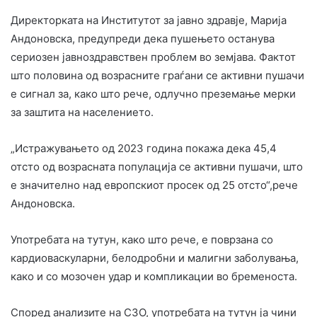
Директорката на Институтот за јавно здравје, Марија
Андоновска, предупреди дека пушењето останува
сериозен јавноздравствен проблем во земјава. Фактот
што половина од возрасните граѓани се активни пушачи
е сигнал за, како што рече, одлучно преземање мерки
за заштита на населението.
„Истражувањето од 2023 година покажа дека 45,4
отсто од возрасната популација се активни пушачи, што
е значително над европскиот просек од 25 отсто“,рече
Андоновска.
Употребата на тутун, како што рече, е поврзана со
кардиоваскуларни, белодробни и малигни заболувања,
како и со мозочен удар и компликации во бременоста.
Според анализите на СЗО, употребата на тутун ја чини