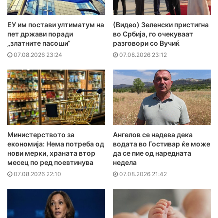
ЕУ им постави ултиматум на
(Видео) Зеленски пристигна
пет држави поради
во Србија, го очекуваат
„златните пасоши“
разговори со Вучиќ
07.08.2026 23:24
07.08.2026 23:12
Министерството за
Ангелов се надева дека
економија: Нема потреба од
водата во Гостивар ќе може
нови мерки, храната втор
да се пие од наредната
месец по ред поевтинува
недела
07.08.2026 22:10
07.08.2026 21:42