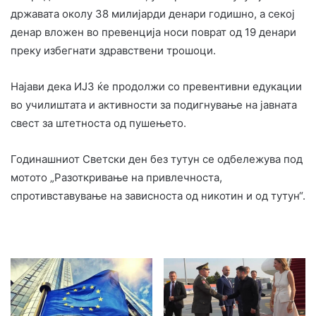
државата околу 38 милијарди денари годишно, а секој
денар вложен во превенција носи поврат од 19 денари
преку избегнати здравствени трошоци.
Најави дека ИЈЗ ќе продолжи со превентивни едукации
во училиштата и активности за подигнување на јавната
свест за штетноста од пушењето.
Годинашниот Светски ден без тутун се одбележува под
мотото „Разоткривање на привлечноста,
спротивставување на зависноста од никотин и од тутун“.