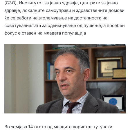
(СЗО), Институтот за јавно здравје, центрите за јавно
здравје, локалните самоуправи и здравствените домови,
ќе се работи на зголемување на достапноста на
советувалиштата за одвикнување од пушење, а посебен
фокус е ставен на младата популација
Во земјава 14 отсто од младите користат тутунски