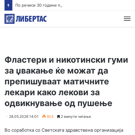
По речиси 30 години почнува судењето за убиството на Тупак Шакур
М
Фластери и никотински гуми
за џвакање ќе можат да
препишуваат матичните
лекари како лекови за
одвикнување од пушење
28.05.2026 14:01
804
2 минути читање
Во соработка со Светската здравствена организација