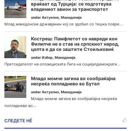
враќаат од Турција: се подготвува
владиниот авион за транспортот
under
Актуелно
,
Македонија
Млад македонски државјанин кој се здобил со тешка повре...
Костреш: Памфлетот со навреди кон
Филипче не е став на српскиот народ,
целта е да се заштити Стоиљковиќ
under
Избор
,
Македонија
Претседателот на опозициската Лига на социјалдемократи...
Младо момче загина во сообраќајна
несреќа попладнево во Бутел
under
Актуелно
,
Македонија
Младо момче загина во сообраќајна несреќа
попладнево во...
СЛЕДЕТЕ НÉ