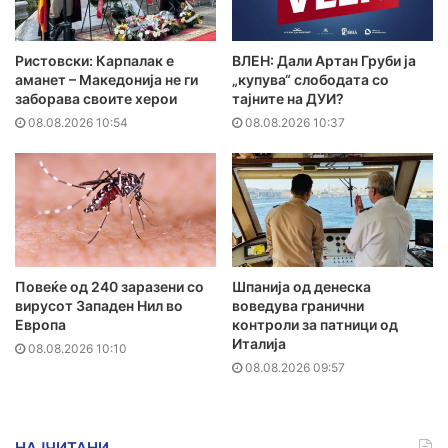
Ристовски: Карпалак е
ВЛЕН: Дали Артан Груби ја
аманет – Македонија не ги
„купува“ слободата со
заборава своите херои
тајните на ДУИ?
08.08.2026 10:54
08.08.2026 10:37
Повеќе од 240 заразени со
Шпанија од денеска
вирусот Западен Нил во
воведува гранични
Европа
контроли за патници од
Италија
08.08.2026 10:10
08.08.2026 09:57
НАЈЧИТАНИ