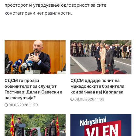
просторот и утврдување одговорност за сите
констатирани неправилности.
СДСМ го прозва
СДСМ оддаде почит на
обвинителот за случајот
македонските бранители
Гостивар: Дали и Савески е
кои загинаа кај Карпалак
на екскурзија?
08.08.2026 11:03
08.08.2026 11:10