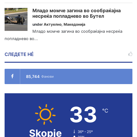
Младо момче загина во сообраќајна
несреќа попладнево во Бутел
under
Актуелно
,
Македонија
Младо момче загина во сообраќајна несреќа
попладнево во...
СЛЕДЕТЕ НÉ
85,744
Фанови
33
℃
Skopje
36º - 25º