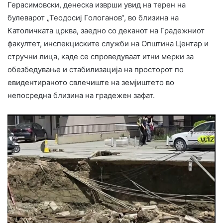
Герасимовски, денеска изврши увид на терен на
булеварот „Теодосиј Гологанов“, во близина на
Католичката црква, заедно со деканот на Градежниот
факултет, инспекциските служби на Општина Центар и
стручни лица, каде се спроведуваат итни мерки за
обезбедување и стабилизација на просторот по
евидентираното свлечиште на земјиштето во
непосредна близина на градежен зафат.