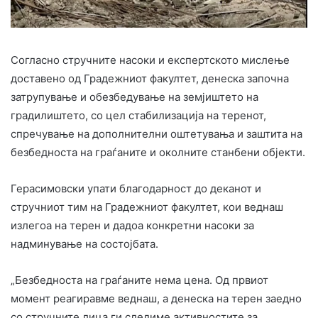
Согласно стручните насоки и експертското мислење
доставено од Градежниот факултет, денеска започна
затрупување и обезбедување на земјиштето на
градилиштето, со цел стабилизација на теренот,
спречување на дополнителни оштетувања и заштита на
безбедноста на граѓаните и околните станбени објекти.
Герасимовски упати благодарност до деканот и
стручниот тим на Градежниот факултет, кои веднаш
излегоа на терен и дадоа конкретни насоки за
надминување на состојбата.
„Безбедноста на граѓаните нема цена. Од првиот
момент реагиравме веднаш, а денеска на терен заедно
со стручните лица ги следиме активностите за