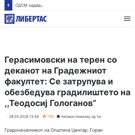
СДСМ оддаде почит на македонските бранители кои загинаа кај Карпалак
М
Герасимовски на терен со
деканот на Градежниот
факултет: Се затрупува и
обезбедува градилиштето на
,,Теодосиј Гологанов”
28.05.2026 13:45
798
Читање помалку од 1м
Градоначалникот на Општина Центар, Горан