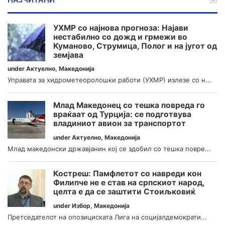
УХМР со најнова прогноза: Најави
нестабилно со дожд и грмежи во
Куманово, Струмица, Полог и на југот од
земјава
under
Актуелно
,
Македонија
Управата за хидрометеоролошки работи (УХМР) излезе со н...
Млад Македонец со тешка повреда го
враќаат од Турција: се подготвува
владиниот авион за транспортот
under
Актуелно
,
Македонија
Млад македонски државјанин кој се здобил со тешка повре...
Костреш: Памфлетот со навреди кон
Филипче не е став на српскиот народ,
целта е да се заштити Стоиљковиќ
under
Избор
,
Македонија
Претседателот на опозициската Лига на социјалдемократи...