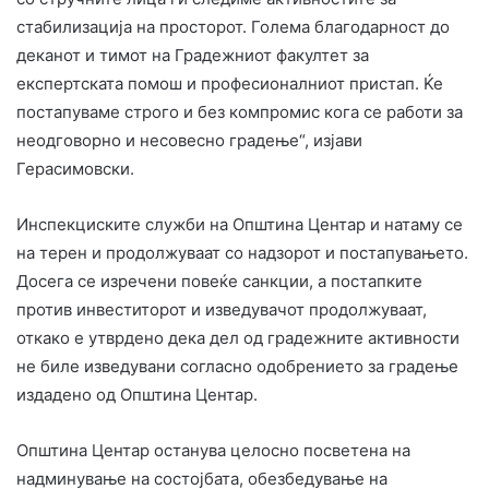
стабилизација на просторот. Голема благодарност до
деканот и тимот на Градежниот факултет за
експертската помош и професионалниот пристап. Ќе
постапуваме строго и без компромис кога се работи за
неодговорно и несовесно градење“, изјави
Герасимовски.
Инспекциските служби на Општина Центар и натаму се
на терен и продолжуваат со надзорот и постапувањето.
Досега се изречени повеќе санкции, а постапките
против инвеститорот и изведувачот продолжуваат,
откако е утврдено дека дел од градежните активности
не биле изведувани согласно одобрението за градење
издадено од Општина Центар.
Општина Центар останува целосно посветена на
надминување на состојбата, обезбедување на