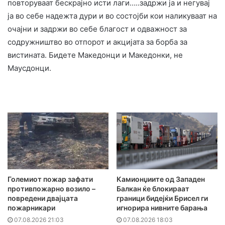
повторуваат бескрајно исти лаги…..задржи ја и негувај
ја во себе надежта дури и во состојби кои наликуваат на
очајни и задржи во себе благост и одважност за
содружништво во отпорот и акцијата за борба за
вистината. Бидете Македонци и Македонки, не
Маусдонци.
Големиот пожар зафати
Камионџиите од Западен
противпожарно возило –
Балкан ќе блокираат
повредени двајцата
граници бидејќи Брисел ги
пожарникари
игнорира нивните барања
07.08.2026 21:03
07.08.2026 18:03