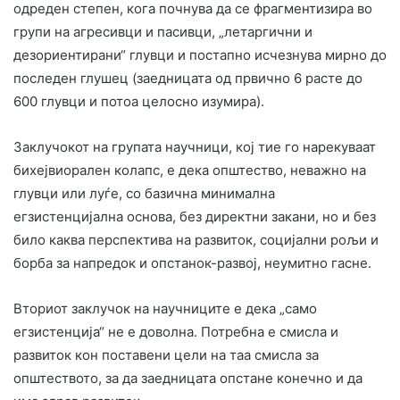
одреден степен, кога почнува да се фрагментизира во
групи на агресивци и пасивци, „летаргични и
дезориентирани“ глувци и постапно исчезнува мирно до
последен глушец (заедницата од првично 6 расте до
600 глувци и потоа целосно изумира).
Заклучокот на групата научници, кој тие го нарекуваат
бихејвиорален колапс, е дека општество, неважно на
глувци или луѓе, со базична минимална
егзистенцијална основа, без директни закани, но и без
било каква перспектива на развиток, социјални рољи и
борба за напредок и опстанок-развој, неумитно гасне.
Вториот заклучок на научниците е дека „само
егзистенција“ не е доволна. Потребна е смисла и
развиток кон поставени цели на таа смисла за
општеството, за да заедницата опстане конечно и да