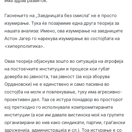
има здрав развиток.
Гаснењето на „Заедницата без смисла“ не е просто
изумирање. Тука ќе позајмиме една друга теорија за
нашата анализа: Имено, ова изумирање на заедниците
Астон Јагер го нарекува изумирање во состојбата на
<хиперполитика>.
Оваа теорија објаснува зошто во ситуација на атрофија
на постоечките институции и процеси кои губат
доверба во јавноста, таа јавност (за која зборува
Ордановски) не е единствено и само пасивна во
состојба на молк и повлекување, туку има агресивно-
проективен дел. Таа се истура понадвор во просторот
кој претходно го исполнувале компромитираните
институции (а кои им давале вистинска моќ на групите
организирани во нив како синдикати, партии, граѓански
здруженија, администрација и сл.). Тоа истурање е со