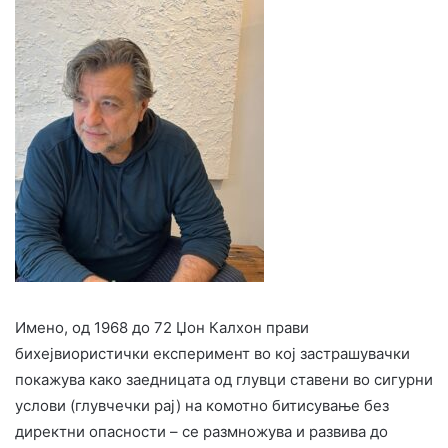
Имено, од 1968 до 72 Џон Калхон прави
бихејвиористички експеримент во кој застрашувачки
покажува како заедницата од глувци ставени во сигурни
услови (глувчечки рај) на комотно битисување без
директни опасности – се размножува и развива до