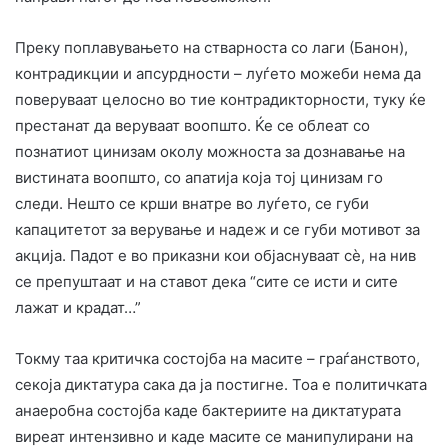
Преку поплавувањето на стварноста со лаги (Банон),
контрадикции и апсурдности – луѓето можеби нема да
поверуваат целосно во тие контрадикторности, туку ќе
престанат да веруваат воопшто. Ќе се облеат со
познатиот цинизам околу можноста за дознавање на
вистината воопшто, со апатија која тој цинизам го
следи. Нешто се крши внатре во луѓето, се губи
капацитетот за верување и надеж и се губи мотивот за
акција. Падот е во приказни кои објаснуваат сè, на нив
се препуштаат и на ставот дека “сите се исти и сите
лажат и крадат…”
Токму таа критичка состојба на масите – граѓанството,
секоја диктатура сака да ја постигне. Тоа е политичката
анаеробна состојба каде бактериите на диктатурата
виреат интензивно и каде масите се манипулирани на