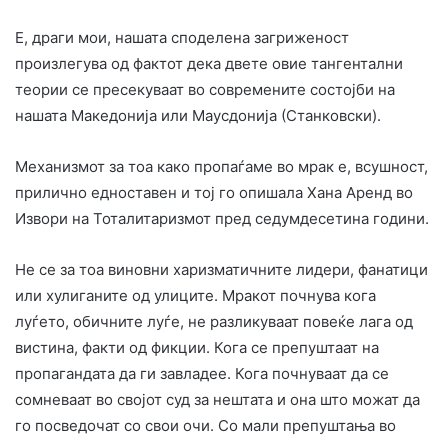
Е, драги мои, нашата споделена загриженост
произлегува од фактот дека двете овие тангентални
теории се пресекуваат во современите состојби на
нашата Македонија или Маусдонија (Станковски).
Механизмот за тоа како пропаѓаме во мрак е, всушност,
прилично едноставен и тој го опишала Хана Аренд во
Извори на Тоталитаризмот пред седумдесетина години.
Не се за тоа виновни харизматичните лидери, фанатици
или хулиганите од улиците. Мракот почнува кога
луѓето, обичните луѓе, не разликуваат повеќе лага од
вистина, факти од фикции. Кога се препуштаат на
пропагандата да ги завладее. Кога почнуваат да се
сомневаат во својот суд за нештата и она што можат да
го посведочат со свои очи. Со мали препуштања во