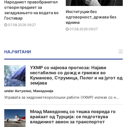
Народниот правобранител
отвори предмет за
Институции без
загадувањето на водата во
одговорност, држава без
Гостивар
иднина
07.08.2026 09:27
07.08.2026 09:07
НАЈЧИТАНИ
УХМР со најнова прогноза: Најави
нестабилно со дожд и грмежи во
Куманово, Струмица, Полог и на југот од
земјава
under
Актуелно
,
Македонија
Управата за хидрометеоролошки работи (УХМР) излезе со н...
Млад Македонец со тешка повреда го
враќаат од Турција: се подготвува
владиниот авион за транспортот