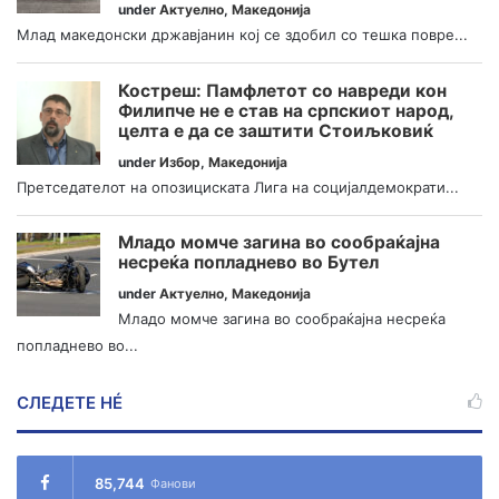
under
Актуелно
,
Македонија
Млад македонски државјанин кој се здобил со тешка повре...
Костреш: Памфлетот со навреди кон
Филипче не е став на српскиот народ,
целта е да се заштити Стоиљковиќ
under
Избор
,
Македонија
Претседателот на опозициската Лига на социјалдемократи...
Младо момче загина во сообраќајна
несреќа попладнево во Бутел
under
Актуелно
,
Македонија
Младо момче загина во сообраќајна несреќа
попладнево во...
СЛЕДЕТЕ НÉ
85,744
Фанови