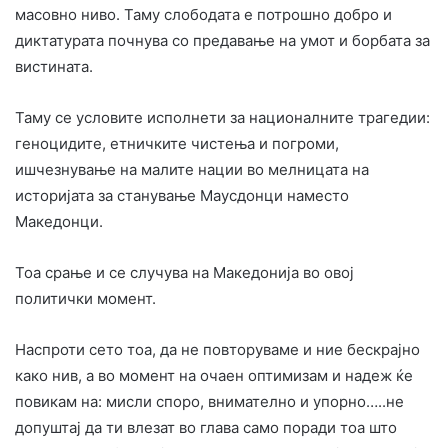
масовно ниво. Таму слободата е потрошно добро и
диктатурата почнува со предавање на умот и борбата за
вистината.
Таму се условите исполнети за националните трагедии:
геноцидите, етничките чистења и погроми,
ишчезнување на малите нации во мелницата на
историјата за станување Маусдонци наместо
Македонци.
Тоа срање и се случува на Македонија во овој
политички момент.
Наспроти сето тоа, да не повторуваме и ние бескрајно
како нив, а во момент на очаен оптимизам и надеж ќе
повикам на: мисли споро, внимателно и упорно…..не
допуштај да ти влезат во глава само поради тоа што