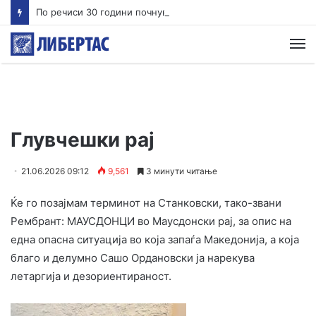
По речиси 30 години почнува судењето за убиството на Тупак Шакур
М
Глувчешки рај
21.06.2026 09:12
9,561
3 минути читање
Ќе го позајмам терминот на Станковски, тако-звани
Рембрант: МАУСДОНЦИ во Маусдонски рај, за опис на
една опасна ситуација во која запаѓа Македонија, а која
благо и делумно Сашо Ордановски ја нарекува
летаргија и дезориентираност.