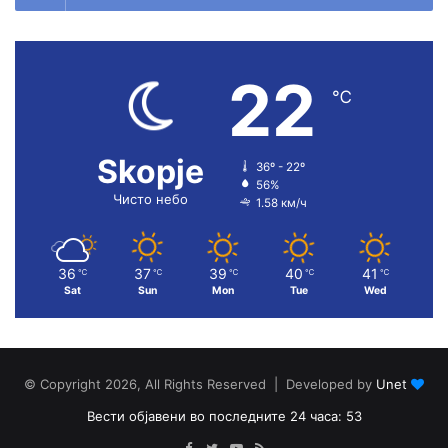
22
℃
Skopje
36º - 22º
56%
Чисто небо
1.58 км/ч
36
37
39
40
41
℃
℃
℃
℃
℃
Sat
Sun
Mon
Tue
Wed
© Copyright 2026, All Rights Reserved | Developed by
Unet
Вести објавени во последните 24 часа: 53
Facebook
Twitter
YouTube
RSS