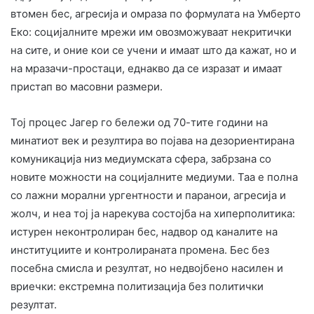
втомен бес, агресија и омраза по формулата на Умберто
Еко: социјалните мрежи им овозможуваат некритички
на сите, и оние кои се учени и имаат што да кажат, но и
на мразачи-простаци, еднакво да се изразат и имаат
пристап во масовни размери.
Тој процес Јагер го бележи од 70-тите години на
минатиот век и резултира во појава на дезориентирана
комуникација низ медиумската сфера, забрзана со
новите можности на социјалните медиуми. Таа е полна
со лажни морални ургентности и паранои, агресија и
жолч, и неа тој ја нарекува состојба на хиперполитика:
истурен неконтролиран бес, надвор од каналите на
институциите и контролираната промена. Бес без
посебна смисла и резултат, но недвојбено насилен и
вриечки: екстремна политизација без политички
резултат.