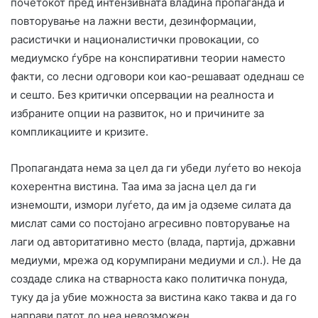
почетокот пред интензивната владина пропаганда и
повторување на лажни вести, дезинформации,
расистички и националистички провокации, со
медиумско ѓубре на конспиративни теории наместо
факти, со лесни одговори кои као-решаваат одеднаш се
и сешто. Без критички опсервации на реалноста и
избраните опции на развиток, но и причините за
компликациите и кризите.
Пропагандата нема за цел да ги убеди луѓето во некоја
кохерентна вистина. Таа има за јасна цел да ги
изнемошти, измори луѓето, да им ја одземе силата да
мислат сами со постојано агресивно повторување на
лаги од авторитативно место (влада, партија, државни
медиуми, мрежа од корумпирани медиуми и сл.). Не да
создаде слика на стварноста како политичка понуда,
туку да ја убие можноста за вистина како таква и да го
направи патот до неа невозможен.