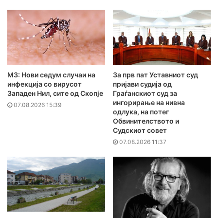
МЗ: Нови седум случаи на
За прв пат Уставниот суд
инфекција со вирусот
пријави судија од
Западен Нил, сите од Скопје
Граѓанскиот суд за
ингорирање на нивна
07.08.2026 15:39
одлука, на потег
Обвинителството и
Судскиот совет
07.08.2026 11:37