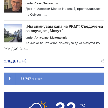
under
Став
,
Топ вести
Денко Малески Марко Никезиќ, претседателот
на Сојузот н...
„Им симнувам капа на РКМ“: Сведочења
за случајот „Мазут“
under
Актуелно
,
Македонија
Хемиско вештачење покажува дека мазутот кој
РКМ ДОО Ско...
СЛЕДЕТЕ НÉ
85,747
Фанови
℃