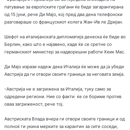
патување за европските граѓани ќе биде загарантирана
од 15 јуни, рече Ди Мајо, кој пред два дена телефонски
разговараше со францускиот колега Жан-Ив ле Дријан.
Шефот на италијанската дипломатија денеска ќе биде во
Берлин, како што е најавено, каде ќе се сретне со
германскиот министер за надворешни работи Хеик Мас.
Ди Мајо изрази надеж дека Италија ќе може да ја убеди
Австрија да ги отвори своите граници за неговата земја.
-Австрија не е загрижена за Италија, туку само за
одредени региони. Ние со факти ќе се бориме против
оваа загриженост, рече тој.
Австриската Влада вчера ги отвори своите граници и од
полноќ ги укина мерките за карантин за сите соседи,