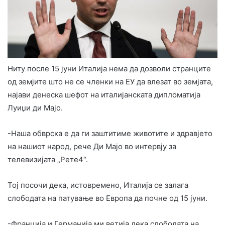
Ниту после 15 јуни Италија нема да дозволи странците
од земјите што не се членки на ЕУ да влезат во земјата,
најави денеска шефот на италијанската дипломатија
Луиџи ди Мајо.
-Наша обврска е да ги заштитиме животите и здравјето
на нашиот народ, рече Ди Мајо во интервју за
телевизијата „Рете4“.
Тој посочи дека, истовремено, Италија се залага
слободата на патување во Европа да почне од 15 јуни.
-Франција и Германија ми ветија дека слободата на