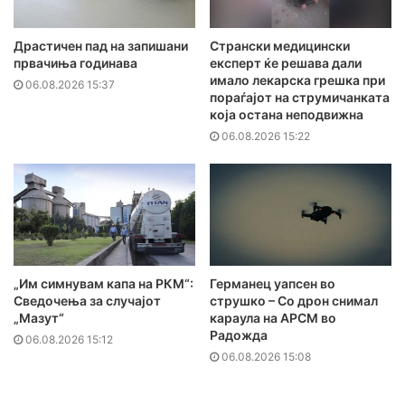
Драстичен пад на запишани
Странски медицински
првачиња годинава
експерт ќе решава дали
имало лекарска грешка при
06.08.2026 15:37
пораѓајот на струмичанката
која остана неподвижна
06.08.2026 15:22
„Им симнувам капа на РКМ“:
Германец уапсен во
Сведочења за случајот
струшко – Со дрон снимал
„Мазут“
караула на АРСМ во
Радожда
06.08.2026 15:12
06.08.2026 15:08