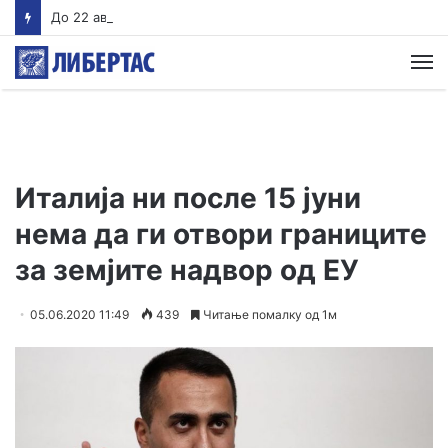
До 22 август Обвинителството треба да одлучи дали ќе подигне обвинение против Груби, во спротивно му се укинува куќниот притвор
М
Италија ни после 15 јуни
нема да ги отвори границите
за земјите надвор од ЕУ
05.06.2020 11:49
439
Читање помалку од 1м