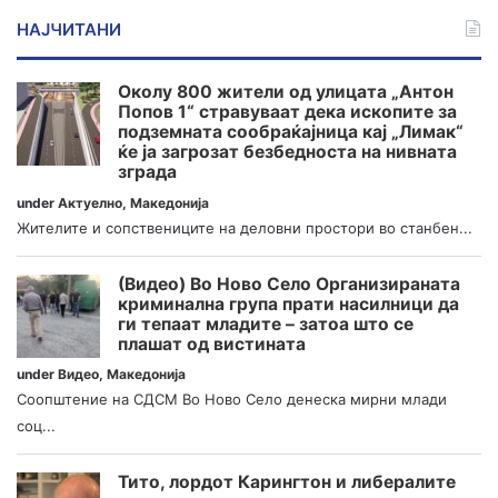
НАЈЧИТАНИ
Околу 800 жители од улицата „Антон
Попов 1“ стравуваат дека ископите за
подземната сообраќајница кај „Лимак“
ќе ја загрозат безбедноста на нивната
зграда
under
Актуелно
,
Македонија
Жителите и сопствениците на деловни простори во станбен...
(Видео) Во Ново Село Организираната
криминална група прати насилници да
ги тепаат младите – затоа што се
плашат од вистината
under
Видео
,
Македонија
Соопштение на СДСМ Во Ново Село денеска мирни млади
соц...
Тито, лордот Карингтон и либералите