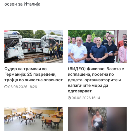
освен за Италија.
Судир на трамваи во
(ВИДЕО) Филипче: Власта е
Германија: 25 повредени,
исплашена, посегна по
тројца во животна опасност
децата, организаторите и
напаѓачите мора да
06.08.2026 18:26
одговараат
06.08.2026 16:14