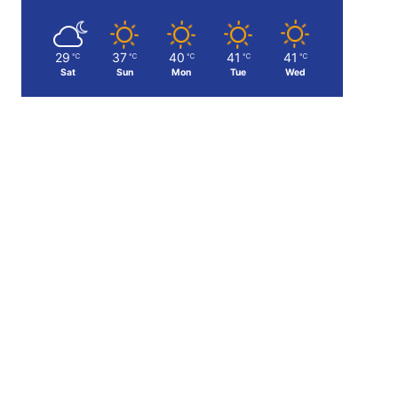
29
37
40
41
41
℃
℃
℃
℃
℃
Sat
Sun
Mon
Tue
Wed