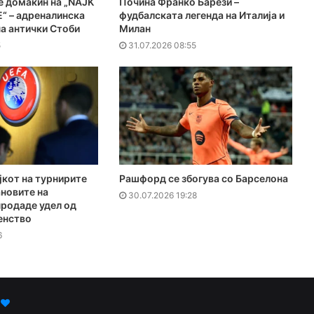
е домаќин на „NAJK
Почина Франко Барези –
“ – адреналинска
фудбалската легенда на Италија и
на антички Стоби
Милан
5
31.07.2026 08:55
јкот на турнирите
Рашфорд се збогува со Барселона
новите на
30.07.2026 19:28
продаде удел од
енство
6