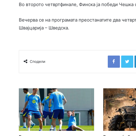
Во второто четвртфинале, Финска ја победи Чешка со 4
Вечерва се на програмата преостанатите два четвр
Швајцарија – Шведска.
Faceboo
T
Сподели