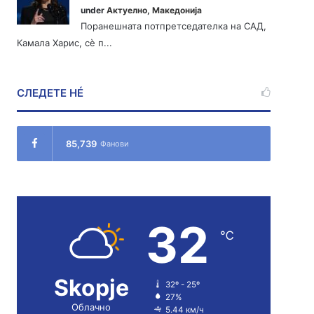
under
Актуелно
,
Македонија
Поранешната потпретседателка на САД,
Камала Харис, сè п...
СЛЕДЕТЕ НÉ
85,739
Фанови
32
℃
Skopje
32º - 25º
27%
Облачно
5.44 км/ч