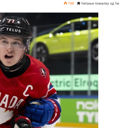
788
Читање помалку од 1м