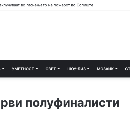
А
УМЕТНОСТ
СВЕТ
ШОУ-БИЗ
МОЗАИК
С
први полуфиналисти