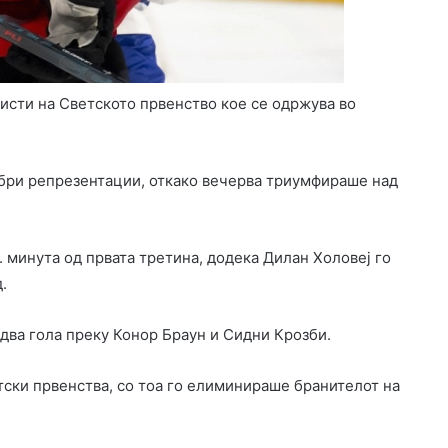
исти на Светското првенство кое се одржува во
обри репрезентации, откако вечерва триумфираше над
 минута од првата третина, додека Дилан Холовеј го
.
 два гола преку Конор Браун и Сидни Крозби.
етски првенства, со тоа го елиминираше бранителот на