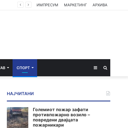
Мерџановски: Со владин авион во Скопје транспортиран пациент повреден на одмор во Турција
ИМПРЕСУМ
МАРКЕТИНГ
АРХИВА
Sidebar
Пребарај
ТАВ
СПОРТ
за
НАЈЧИТАНИ
Големиот пожар зафати
противпожарно возило –
повредени двајцата
пожарникари