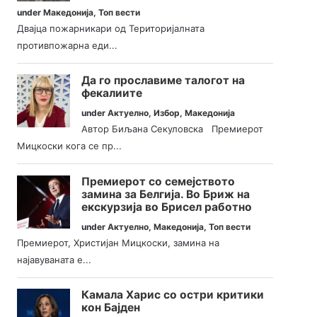
under
Македонија
,
Топ вести
Двајца пожарникари од Територијалната
противпожарна еди...
Да го прославиме талогот на
фекалиите
under
Актуелно
,
Избор
,
Македонија
Автор Биљана Секуловска Премиерот
Мицкоски кога се пр...
Премиерот со семејството
замина за Белгија. Во Бриж на
екскурзија во Брисел работно
under
Актуелно
,
Македонија
,
Топ вести
Премиерот, Христијан Мицкоски, замина на
најавуваната е...
Камала Харис со остри критики
кон Бајден