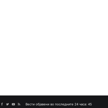
Facebook
Twitter
YouTube
RSS
Вести објавени во последните 24 часа: 45