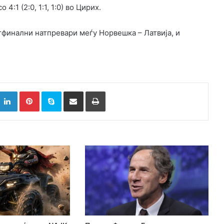
:1 (2:0, 1:1, 1:0) во Цирих.
тфинални натпревари меѓу Норвешка – Латвија, и
k
witter
LinkedIn
Pinterest
Skype
Сподели преку Е-маил
Испринтај