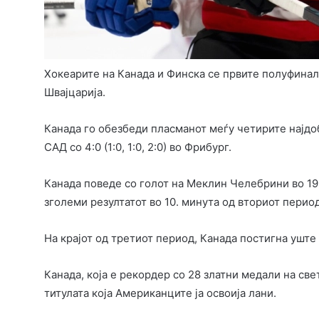
Хокеарите на Канада и Финска се првите полуфинал
Швајцарија.
Канада го обезбеди пласманот меѓу четирите најд
САД со 4:0 (1:0, 1:0, 2:0) во Фрибург.
Канада поведе со голот на Меклин Челебрини во 19.
зголеми резултатот во 10. минута од вториот период
На крајот од третиот период, Канада постигна уште
Канада, која е рекордер со 28 златни медали на св
титулата која Американците ја освоија лани.