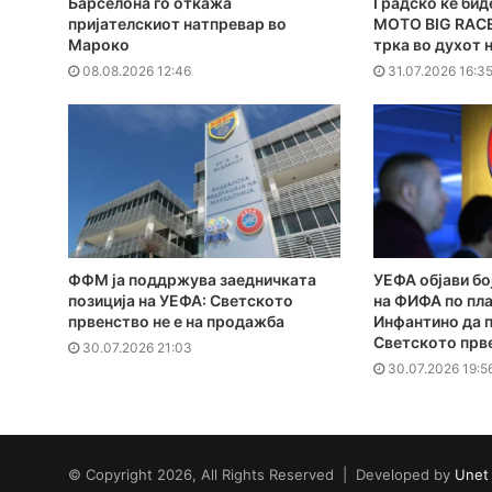
Барселона го откажа
Градско ќе бид
пријателскиот натпревар во
MOTO BIG RACE
Мароко
трка во духот 
08.08.2026 12:46
31.07.2026 16:3
ФФМ ја поддржува заедничката
УЕФА објави бо
позиција на УЕФА: Светското
на ФИФА по пла
првенство не е на продажба
Инфантино да 
Светското прв
30.07.2026 21:03
30.07.2026 19:5
© Copyright 2026, All Rights Reserved | Developed by
Unet