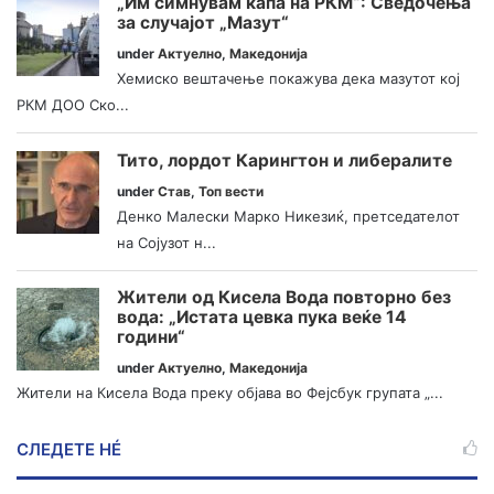
„Им симнувам капа на РКМ“: Сведочења
за случајот „Мазут“
under
Актуелно
,
Македонија
Хемиско вештачење покажува дека мазутот кој
РКМ ДОО Ско...
Тито, лордот Карингтон и либералите
under
Став
,
Топ вести
Денко Малески Марко Никезиќ, претседателот
на Сојузот н...
Жители од Кисела Вода повторно без
вода: „Истата цевка пука веќе 14
години“
under
Актуелно
,
Македонија
Жители на Кисела Вода преку објава во Фејсбук групата „...
СЛЕДЕТЕ НÉ