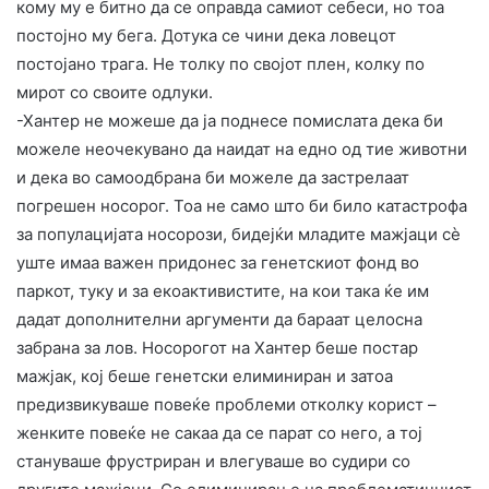
кому му е битно да се оправда самиот себеси, но тоа
постојно му бега. Дотука се чини дека ловецот
постојано трага. Не толку по својот плен, колку по
мирот со своите одлуки.
-Хантер не можеше да ја поднесе помислата дека би
можеле неочекувано да наидат на едно од тие животни
и дека во самоодбрана би можеле да застрелаат
погрешен носорог. Тоа не само што би било катастрофа
за популацијата носорози, бидејќи младите мажјаци сè
уште имаа важен придонес за генетскиот фонд во
паркот, туку и за екоактивистите, на кои така ќе им
дадат дополнителни аргументи да бараат целосна
забрана за лов. Носорогот на Хантер беше постар
мажјак, кој беше генетски елиминиран и затоа
предизвикуваше повеќе проблеми отколку корист –
женките повеќе не сакаа да се парат со него, а тој
стануваше фрустриран и влегуваше во судири со