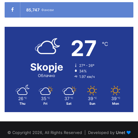
85,747
Фанови
27
℃
Skopje
27º - 26º
34%
Облачно
1.97 км/ч
26
35
37
39
39
℃
℃
℃
℃
℃
Thu
Fri
Sat
Sun
Mon
© Copyright 2026, All Rights Reserved | Developed by
Unet