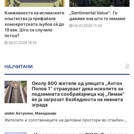
Книжевноста на исламските
„Sentimental Value“: Го
општества ја прифаќала
даваме она што го немаме
хомоеротската љубов сè до
05.01.2026 11:48
19 век. Што се случило
потоа?
28.01.2026 16:10
НАЈЧИТАНИ
Околу 800 жители од улицата „Антон
Попов 1“ стравуваат дека ископите за
подземната сообраќајница кај „Лимак“
ќе ја загрозат безбедноста на нивната
зграда
under
Актуелно
,
Македонија
Жителите и сопствениците на деловни простори во станбен...