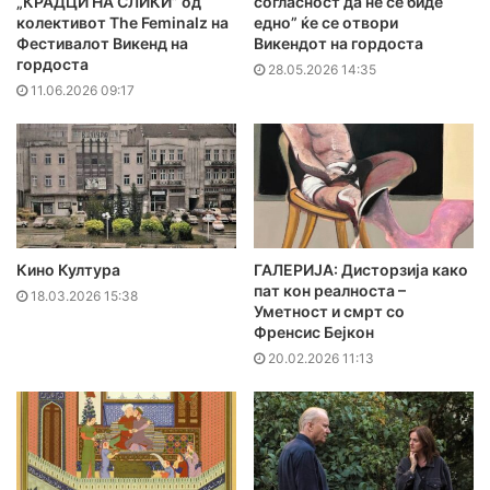
„КРАДЦИ НА СЛИКИ” од
согласност да не се биде
колективот The Feminalz на
едно” ќе се отвори
Фестивалот Викенд на
Викендот на гордоста
гордоста
28.05.2026 14:35
11.06.2026 09:17
Кино Култура
ГАЛЕРИЈА: Дисторзија како
пат кон реалноста –
18.03.2026 15:38
Уметност и смрт со
Френсис Бејкон
20.02.2026 11:13