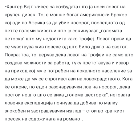
-Хантер Вајт живее за возбудата што ја носи ловот на
крупен дивеч. Тој е мошне богат американски брокер
кој оди во Африка за да убие носорог, последното од
петте големи животни што ја сочинуваат „големата
петорка“ што му недостига како трофеј. Ловот прави да
се чувствува жив повеќе од што било друго на светот.
Покрај тоа, тој верува дека ловот на трофеи не само што
создава можности за работа, туку претставува и извор
на приход кој му е потребен на локалното население за
да може да му се спротивстави на ловокрадството. Кога
ќе открие, по еден разочарувачки лов на носорог, дека
постои нешто што се вика „голема шесторка“, неговата
ловечка експедиција почнува да добива по малку
злокобен и застрашувачки изглед – стои во краткиот
пресек на содржината на романот.