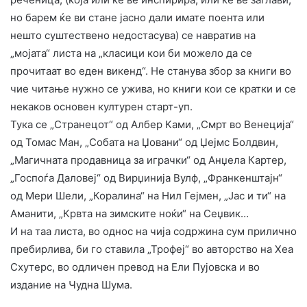
но барем ќе ви стане јасно дали имате поента или
нешто суштествено недостасува) се навратив на
„мојата“ листа на „класици кои би можело да се
прочитаат во еден викенд“. Не станува збор за книги во
чие читање нужно се ужива, но книги кои се кратки и се
некаков основен културен старт-уп.
Тука се „Странецот“ од Албер Ками, „Смрт во Венеција“
од Томас Ман, „Собата на Џовани“ од Џејмс Болдвин,
„Магичната продавница за играчки“ од Анџела Картер,
„Госпоѓа Даловеј“ од Вирџинија Вулф, „Франкенштајн“
од Мери Шели, „Коралина“ на Нил Гејмен, „Јас и ти“ на
Аманити, „Крвта на зимските ноќи“ на Сеџвик…
И на таа листа, во однос на чија содржина сум прилично
пребирлива, би го ставила „Трофеј“ во авторство на Хеа
Схутерс, во одличен превод на Ели Пујовска и во
издание на Чудна Шума.