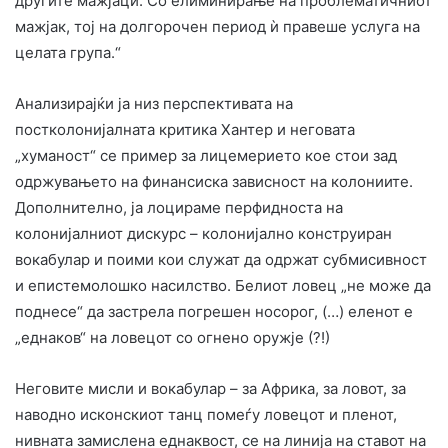
другите мажјаци. Со елиминирање на проблематичниот
мажјак, тој на долгорочен период ѝ правеше услуга на
целата група.“
Анализирајќи ја низ перспективата на
постколонијалната критика Хантер и неговата
„хуманост“ се пример за лицемерието кое стои зад
одржувањето на финансиска зависност на колониите.
Дополнително, ја лоцираме перфидноста на
колонијалниот дискурс – колонијално конструиран
вокабулар и поими кои служат да одржат субмисивност
и епистемолошко насилство. Белиот ловец „не може да
поднесе“ да застрела погрешен носорог, (…) еленот е
„еднаков“ на ловецот со огнено оружје (?!)
Неговите мисли и вокабулар – за Африка, за ловот, за
наводно исконскиот танц помеѓу ловецот и пленот,
нивната замислена еднаквост, сe на линија на ставот на