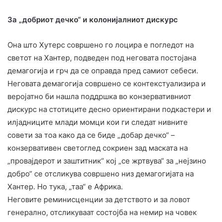
За „добриот дечко“ и колонијалниот дискурс
Она што Хутерс совршено го лоцира е погледот на
светот на Хантер, подведен под неговата постојана
демагогија и грч да се оправда пред самиот себеси.
Неговата демагогија совршено се контекстуализира и
веројатно би нашла поддршка во конзервативниот
дискурс на стотиците десно ориентирани подкастери и
илјадниците млади момци кои ги следат нивните
совети за тоа како да се биде „добар дечко“ –
конзервативен светоглед сокриен зад маската на
„провајдерот и заштитник“ кој „се жртвува“ за „нејзино
добро“ се отсликува совршено низ демагогијата на
Хантер. Но тука, „таа“ е Африка.
Неговите реминисценции за детството и за ловот
генерално, отсликуваат состојба на немир на човек