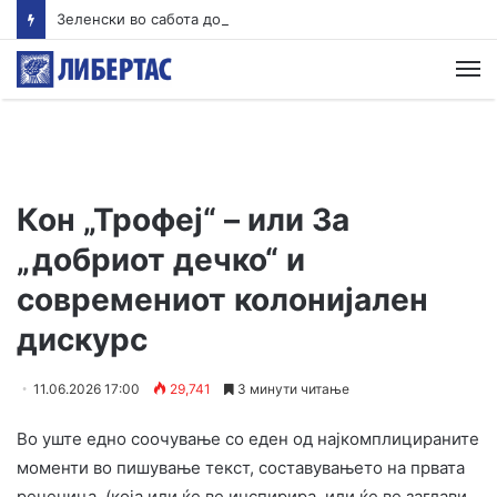
Зеленски во сабота доаѓа во Белград
М
Кон „Трофеј“ – или За
„добриот дечко“ и
современиот колонијален
дискурс
11.06.2026 17:00
29,741
3 минути читање
Во уште едно соочување со еден од најкомплицираните
моменти во пишување текст, составувањето на првата
реченица, (која или ќе ве инспирира, или ќе ве заглави,