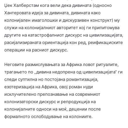
Џек Халберстам кога вели дека дивината (односно
Хантеровата идеја за дивината, дивината како
колонијален имаголошки и дискурзивен конструкт) му
служи на колонијалниот авторитет кој ги припитомува
другите на катастрофалниот дискурс на цивилизацијата,
расијализираната ориентација кон ред, реификациските
операции на расниот дискурс.
Неговите размислувањата за Африка ловот ритуалите,
трагањето по „дивина недопрена од цивилизацијата“ ги
следи суптилна но постојана романтизација,
езотеризација на Африка, овој роман нуди
исклучителено препознавање на совремниот
колонизаторски дискурс и репродукција на
колонијалните односи на моќ, децении после
формалното ослободување на колониите.