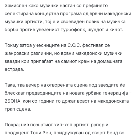
Замислен како музички настан со префинето
селектирана концертна програма од врвни македонски
музички артисти, тој е и своевиден повик на музичка
борба против увезениот турбофолк, шундот и кичот.
Токму затоа учесниците на С.О.С. фестивал се
жанровски различни, но врвни македонски музички
ѕвезди кои припаѓаат на самиот крем на домашната
естрада.
Така, таа вечер на отворената сцена под ѕвездите ќе
блескаат предводниците на новата урбана генерација –
2БОНА, кои со години го држат врвот на македонската
трап сцена.
Покрај нив познатиот хип-хоп артист, рапер и
продуцент Тони Зен, придружуван од својот бенд во