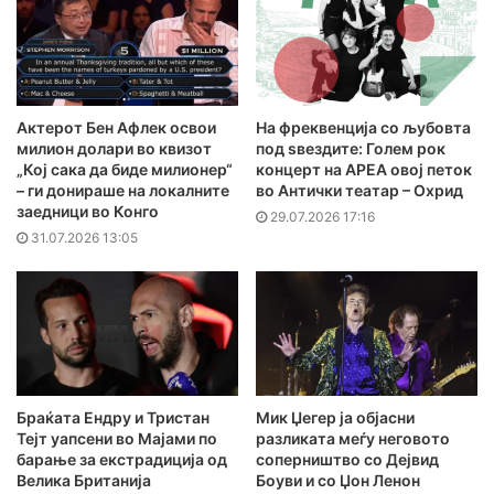
Актерот Бен Афлек освои
На фреквенција со љубовта
милион долари во квизот
под ѕвездите: Голем рок
„Кој сака да биде милионер“
концерт на АРЕА овој петок
– ги донираше на локалните
во Антички театар – Охрид
заедници во Конго
29.07.2026 17:16
31.07.2026 13:05
Браќата Ендру и Тристан
Мик Џегер ја објасни
Тејт уапсени во Мајами по
разликата меѓу неговото
барање за екстрадиција од
соперништво со Дејвид
Велика Британија
Боуви и со Џон Ленон