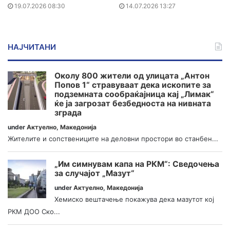
19.07.2026 08:30
14.07.2026 13:27
НАЈЧИТАНИ
Околу 800 жители од улицата „Антон
Попов 1“ стравуваат дека ископите за
подземната сообраќајница кај „Лимак“
ќе ја загрозат безбедноста на нивната
зграда
under
Актуелно
,
Македонија
Жителите и сопствениците на деловни простори во станбен...
„Им симнувам капа на РКМ“: Сведочења
за случајот „Мазут“
under
Актуелно
,
Македонија
Хемиско вештачење покажува дека мазутот кој
РКМ ДОО Ско...