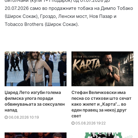
битолчани (купи 1+1 подарок) од 01.07.2026 до
20.07.2026 само во продажните тобака на Димпо Тобако
(Широк Сокак), Гроздо, Ленски мост, Нов Пазар и
Tobacco Brothers (Широк Сокак).
Џаред Лето изгуби голема
Стефан Величковски има
филмска улога поради
песна со стихови што сечат
обвинувањата за сексуален
како жилет и „Карта“… во
напад
еден правец за некој друг
свет
06.08.2026 10:19
05.08.2026 19:22