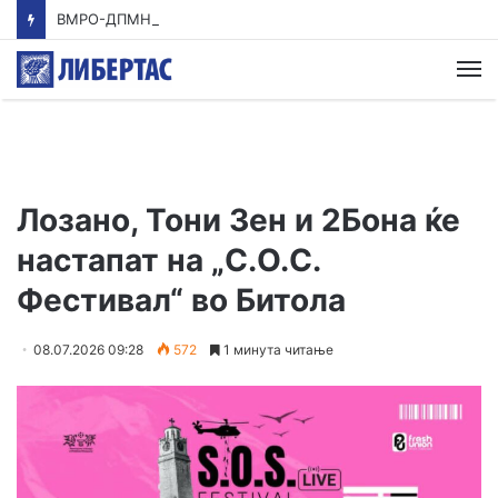
ВМРО-ДПМНЕ: Приказната на СДСМ за францускиот предлог ќе заврши како таа за мигранти за пари
М
Лозано, Тони Зен и 2Бона ќе
настапат на „С.О.С.
Фестивал“ во Битола
08.07.2026 09:28
572
1 минута читање