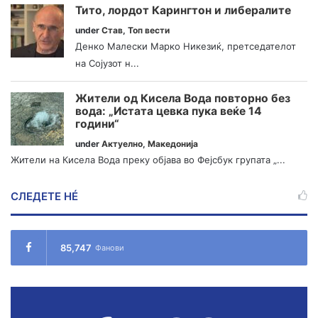
Тито, лордот Карингтон и либералите
under
Став
,
Топ вести
Денко Малески Марко Никезиќ, претседателот
на Сојузот н...
Жители од Кисела Вода повторно без
вода: „Истата цевка пука веќе 14
години“
under
Актуелно
,
Македонија
Жители на Кисела Вода преку објава во Фејсбук групата „...
СЛЕДЕТЕ НÉ
85,747
Фанови