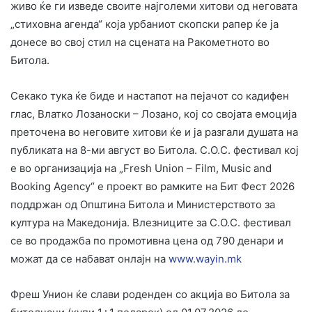
живо ќе ги изведе своите најголеми хитови од неговата
„стиховна агенда“ која урбаниот скопски рапер ќе ја
донесе во свој стил на сцената на Ракометното во
Битола.
Секако тука ќе биде и настапот на пејачот со кадифен
глас, Влатко Лозаноски – Лозано, кој со својата емоција
преточена во неговите хитови ќе и ја разгали душата на
публиката на 8-ми август во Битола. С.О.С. фестивал кој
е во организација на „Fresh Union – Film, Music and
Booking Agency“ е проект во рамките на Бит Фест 2026
поддржан од Општина Битола и Министерството за
култура на Македонија. Влезниците за С.О.С. фестивал
се во продажба по промотивна цена од 790 денари и
можат да се набават онлајн на
www.wayin.mk
Фреш Унион ќе слави роденден со акција во Битола за