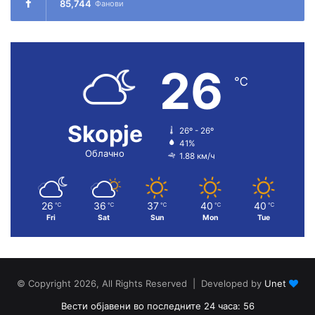
85,744
Фанови
26
℃
Skopje
26º - 26º
41%
Облачно
1.88 км/ч
26
36
37
40
40
℃
℃
℃
℃
℃
Fri
Sat
Sun
Mon
Tue
© Copyright 2026, All Rights Reserved | Developed by
Unet
Вести објавени во последните 24 часа: 56