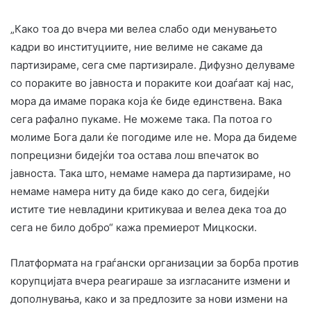
„Како тоа до вчера ми велеа слабо оди менувањето
кадри во институциите, ние велиме не сакаме да
партизираме, сега сме партизирале. Дифузно делуваме
со пораките во јавноста и пораките кои доаѓаат кај нас,
мора да имаме порака која ќе биде единствена. Вака
сега рафално пукаме. Не можеме така. Па потоа го
молиме Бога дали ќе погодиме иле не. Мора да бидеме
попрецизни бидејќи тоа остава лош впечаток во
јавноста. Така што, немаме намера да партизираме, но
немаме намера ниту да биде како до сега, бидејќи
истите тие невладини критикуваа и велеа дека тоа до
сега не било добро“ кажа премиерот Мицкоски.
Платформата на граѓански организации за борба против
корупцијата вчера реагираше за изгласаните измени и
дополнувања, како и за предлозите за нови измени на