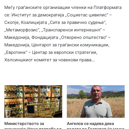
Меѓу граѓанските организации членки на Платформата
се: Институт за демократија „Социетас цивилис“ –
Скопје, Коалицијата „Сите за правично судење“,
„Метаморфозис“, „Транспаренси интернешнл“ –
Македонија, Фондацијата „Отворено општество“ –
Македонија, Центарот за граѓански комуникации,
„Евротинк“ – Центар за европски стратегии,
Хелсиншкиот комитет за човекови права…
Министерството за
Ангелов се надева дека
економија: Нема потреба од
водата во Гостивар ќе може