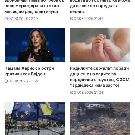
нови мерки, храната втор
да се пие од наредната
месец по ред поевтинува
недела
07.08.2026 22:10
07.08.2026 21:42
Камала Харис со остри
Родилките се жалат поради
критики кон Бајден
доцнење на парите за
породилно отсуство, ФЗОМ
07.08.2026 21:35
тврди дека нема застој
07.08.2026 21:24