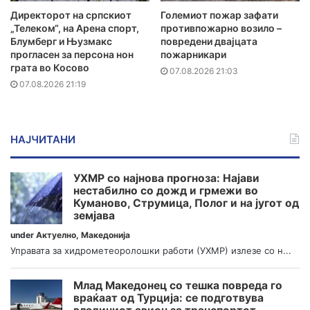
Директорот на српскиот
Големиот пожар зафати
„Телеком“, на Арена спорт,
противпожарно возило –
Блумберг и Њузмакс
повредени двајцата
прогласен за персона нон
пожарникари
грата во Косово
07.08.2026 21:03
07.08.2026 21:19
НАЈЧИТАНИ
УХМР со најнова прогноза: Најави
нестабилно со дожд и грмежи во
Куманово, Струмица, Полог и на југот од
земјава
under
Актуелно
,
Македонија
Управата за хидрометеоролошки работи (УХМР) излезе со н...
Млад Македонец со тешка повреда го
враќаат од Турција: се подготвува