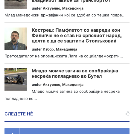
владиниот авион за транспортот
under
Актуелно
,
Македонија
Млад македонски државјанин кој се здобил со тешка повре...
Костреш: Памфлетот со навреди кон
Филипче не е став на српскиот народ,
целта е да се заштити Стоиљковиќ
under
Избор
,
Македонија
Претседателот на опозициската Лига на социјалдемократи...
Младо момче загина во сообраќајна
несреќа попладнево во Бутел
under
Актуелно
,
Македонија
Младо момче загина во сообраќајна несреќа
попладнево во...
СЛЕДЕТЕ НÉ