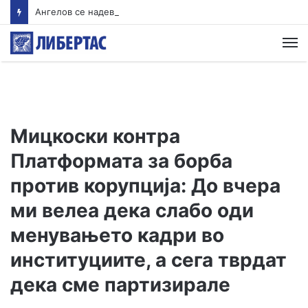
Ангелов се надева дека водата во Гостивар ќе може да се пие од наредната недела
М
Мицкоски контра
Платформата за борба
против корупција: До вчера
ми велеа дека слабо оди
менувањето кадри во
институциите, а сега тврдат
дека сме партизирале