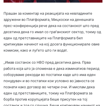
Прашан за коментар на реакцијата на невладините
здружени во Платформата, Мицкоски на денешната
прес-конференција рече дека на состанокот што пред
десетина дена го имал со граѓанскиот сектор, токму од
еден од претставниците на Платформата бил
критикуван начинот на кој досега функционирале овие
комисии, како и луѓето што ги водат.
„Имав состанок со НВО пред десетина дена. Прва
работа која што ја споменаа е дека изминатиов период
соборуваме рекорди во постапки каде што има еден
понудувач и во постапки кои условно во јавноста се
познати како договор во четири очи. И мислам дека
еден од претставниците, токму на Платформата за
борба против корупцијата беше присутен на тој
состанок и тоа го слушна. Беше критикуван начинот на