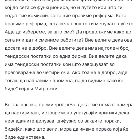
кој до сега се функционира, но и луѓето кои што ги
водат тие комисии. Сега ние правиме реформа. Кога
правиме реформа, сега велат зошто ги менувате луѓето.
Ајде да избереме, за што сме? Да продолжиме како до
сега или да ги смениме работите? Вие велите дека ова
досега не е добро. Вие велите дека има најголем број
тендерски постапки со една фирма. Вие велите дека
има тендерски постапки кои што завршуваат во
преговарање во четири очи. Ако тоа не е добро, ајде
тогаш да направиме промена, па да видиме како ќе
биде“ изјави Мицкоски.
Во таа насока, премиерот рече дека тие немаат намера
да партизираат, истовремено упатувајќи критики дека
невладините делуваат дифузно со ваквите пораки,
бидејќи, како што вели, мора да имаме порака која ќе
биде единствена.