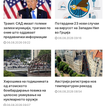
Трамп: САД имаат големи
Потврдени 23 нови случаи
залихи муниција, трагаме по
на вирусот на Западен Нил
оние што оддаваат
во Грција
предавнички информации
06.08.2026 09:16
06.08.2026 09:22
Хирошима на годишнината
Австрија регистрира нов
од атомското
температурен рекорд
бомбардирање повика на
06.08.2026 08:54
целосно укинување на
нуклеарното оружје
06.08.2026 09:07