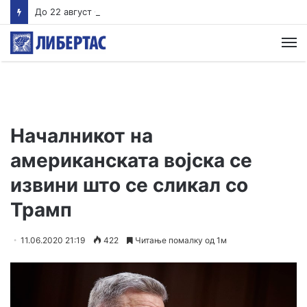
До 22 август Обвинителството треба да одлучи дали ќе подигне обвинение против Груби, во спротивно му се укинува куќниот притвор
М
Началникот на
американската војска се
извини што се сликал со
Трамп
11.06.2020 21:19
422
Читање помалку од 1м