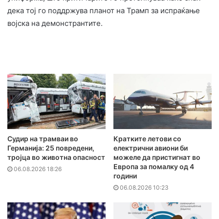
дека тој го поддржува планот на Трамп за испраќање
војска на демонстрантите.
Судир на трамваи во
Кратките летови со
Германија: 25 повредени,
електрични авиони би
тројца во животна опасност
можеле да пристигнат во
Европа за помалку од 4
06.08.2026 18:26
години
06.08.2026 10:23