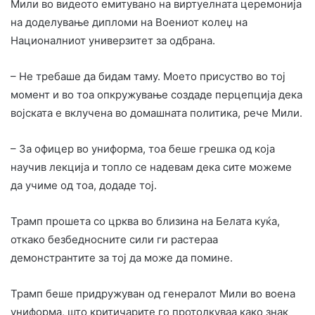
Мили во видеото емитувано на виртуелната церемонија
на доделување дипломи на Воениот колеџ на
Националниот универзитет за одбрана.
– Не требаше да бидам таму. Моето присуство во тој
момент и во тоа опкружување создаде перцепција дека
војската е вклучена во домашната политика, рече Мили.
– За офицер во униформа, тоа беше грешка од која
научив лекција и топло се надевам дека сите можеме
да учиме од тоа, додаде тој.
Трамп прошета со црква во близина на Белата куќа,
откако безбедносните сили ги растераа
демонстрантите за тој да може да помине.
Трамп беше придружуван од генералот Мили во воена
униформа, што критичарите го протолкуваа како знак