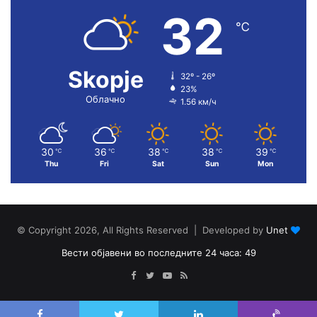
32
℃
Skopje
32º - 26º
23%
Облачно
1.56 км/ч
30
36
38
38
39
℃
℃
℃
℃
℃
Thu
Fri
Sat
Sun
Mon
© Copyright 2026, All Rights Reserved | Developed by
Unet
Вести објавени во последните 24 часа: 49
Facebook
Twitter
YouTube
RSS