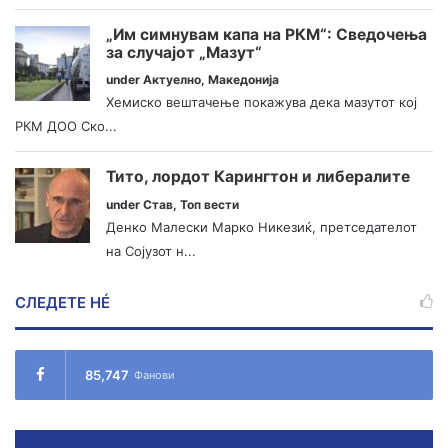
„Им симнувам капа на РКМ“: Сведочења
за случајот „Мазут“
under
Актуелно
,
Македонија
Хемиско вештачење покажува дека мазутот кој
РКМ ДОО Ско...
Тито, лордот Карингтон и либералите
under
Став
,
Топ вести
Денко Малески Марко Никезиќ, претседателот
на Сојузот н...
СЛЕДЕТЕ НÉ
85,747
Фанови