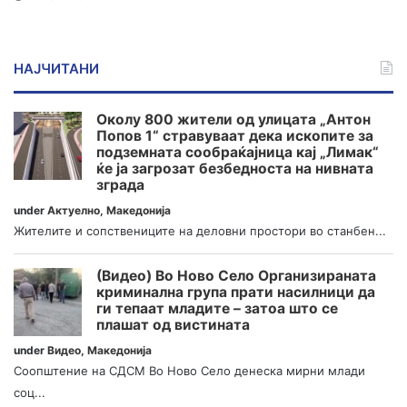
НАЈЧИТАНИ
Околу 800 жители од улицата „Антон
Попов 1“ стравуваат дека ископите за
подземната сообраќајница кај „Лимак“
ќе ја загрозат безбедноста на нивната
зграда
under
Актуелно
,
Македонија
Жителите и сопствениците на деловни простори во станбен...
(Видео) Во Ново Село Организираната
криминална група прати насилници да
ги тепаат младите – затоа што се
плашат од вистината
under
Видео
,
Македонија
Соопштение на СДСМ Во Ново Село денеска мирни млади
соц...