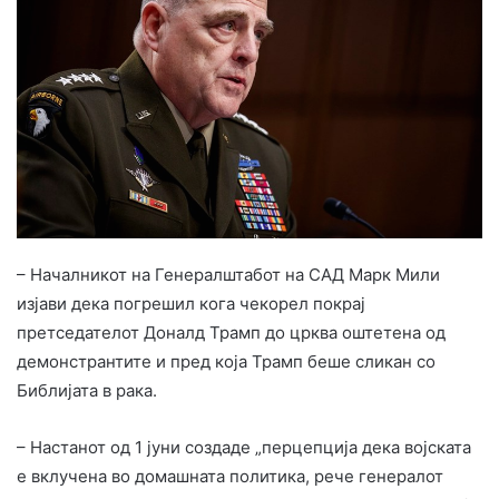
– Началникот на Генералштабот на САД Марк Мили
изјави дека погрешил кога чекорел покрај
претседателот Доналд Трамп до црква оштетена од
демонстрантите и пред која Трамп беше сликан со
Библијата в рака.
– Настанот од 1 јуни создаде „перцепција дека војската
е вклучена во домашната политика, рече генералот