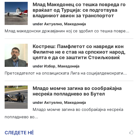
Млад Македонец со тешка повреда го
враќаат од Турција: се подготвува
владиниот авион за транспортот
under
Актуелно
,
Македонија
Млад македонски државјанин кој се здобил со тешка повре...
Костреш: Памфлетот со навреди кон
Филипче не е став на српскиот народ,
целта е да се заштити Стоиљковиќ
under
Избор
,
Македонија
Претседателот на опозициската Лига на социјалдемократи...
Младо момче загина во сообраќајна
несреќа попладнево во Бутел
under
Актуелно
,
Македонија
Младо момче загина во сообраќајна несреќа
попладнево во...
СЛЕДЕТЕ НÉ