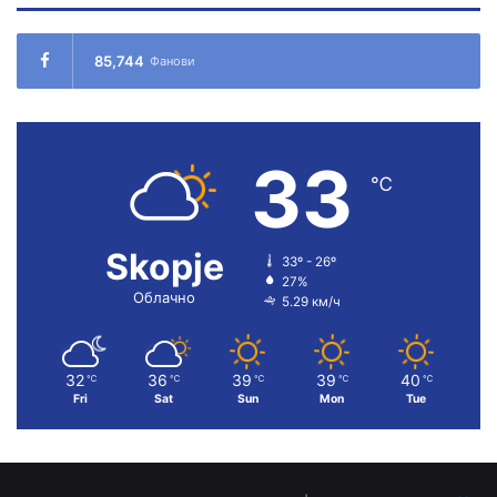
85,744
Фанови
33
℃
Skopje
33º - 26º
27%
Облачно
5.29 км/ч
32
36
39
39
40
℃
℃
℃
℃
℃
Fri
Sat
Sun
Mon
Tue