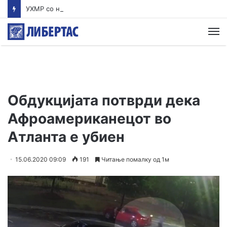
УХМР со најнова прогноза: Најави нестабилно со дожд и грмежи во Куманово, Струмица, Полог и на југот од земјава
М
Обдукцијата потврди дека
Афроамериканецот во
Атланта е убиен
15.06.2020 09:09
191
Читање помалку од 1м