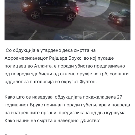
Со обдукција е утврдено дека смртта на
Афроамериканецот Рајшард Брукс, во кој пукаше
полицаец во Атланта, е поради убиство предизвикано
од повреди здобиени од огнено оружје во грб, соопшти
одделот за патологија во округот Фултон.
Како што се наведува, обдукцијата покажала дека 27-
годишниот Брукс починал поради губење крв и повреда
на внатрешните органи, предизвикана од два куршума.
Како начин на смртта е наведено „убиство“.