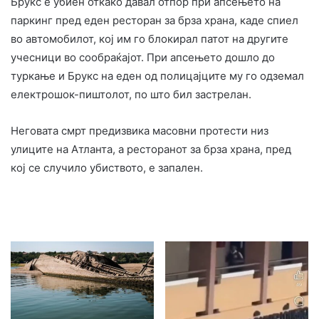
Брукс е убиен откако давал отпор при апсењето на
паркинг пред еден ресторан за брза храна, каде спиел
во автомобилот, кој им го блокирал патот на другите
учесници во сообраќајот. При апсењето дошло до
туркање и Брукс на еден од полицајците му го одземал
електрошок-пиштолот, по што бил застрелан.
Неговата смрт предизвика масовни протести низ
улиците на Атланта, а ресторанот за брза храна, пред
кој се случило убиството, е запален.