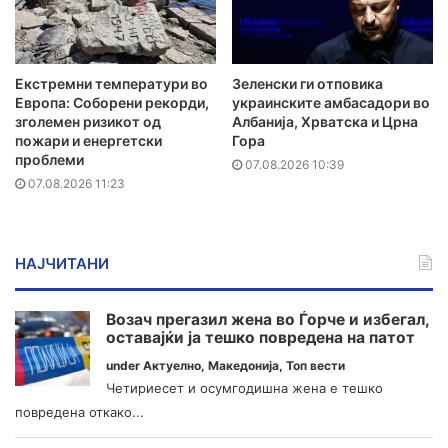
Екстремни температури во
Зеленски ги отповика
Европа: Соборени рекорди,
украинските амбасадори во
зголемен ризикот од
Албанија, Хрватска и Црна
пожари и енергетски
Гора
проблеми
07.08.2026 10:39
07.08.2026 11:23
НАЈЧИТАНИ
Возач прегазил жена во Ѓорче и избегал,
оставајќи ја тешко повредена на патот
under
Актуелно
,
Македонија
,
Топ вести
Четириесет и осумгодишна жена е тешко
повредена откако...