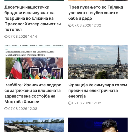
Десетици нацистички
Пред пукањето во Тајланд
бродови испливуваат на
ученикот ги убил своите
површина во близина на
баба и дедо
Прахово: Хитлер самиот ги
07.08.2026 12:32
потопил
07.08.2026 14:14
IranWire: Иранските лидери
Франција ќе симулира голем
се загрижени за влошената
прекин на електричната
здравствена состојба на
енергија
Моџтаба Хамнеи
07.08.2026 12:02
07.08.2026 12:08