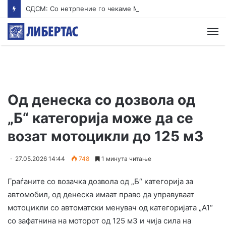
СДСМ: Со нетрпение го чекаме Мицкоски од екскурзија
М
Од денеска со дозвола од
„Б“ категорија може да се
возат мотоцикли до 125 м3
27.05.2026 14:44
748
1 минута читање
Граѓаните со возачка дозвола од „Б“ категорија за
автомобил, од денеска имаат право да управуваат
мотоцикли со автоматски менувач од категоријата „А1“
со зафатнина на моторот од 125 м3 и чија сила на