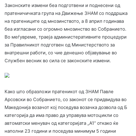
Законските измени беа подготвени и поднесени од
пратеничичката група на Движење ЗНАМ со поддршка
на пратениците од мнозинството, а 8 април годинава
беа изгласани со огромно мнозинство во Собранието.
Во меѓувреме, траеја администеративните процедури
за Правилникот подготвен од Министерството за
внатрешни работи, со чие денешно објавување во
Службен весник во сила се законските измени.
Како што образложи пратеникот од ЗНАМ Павле
Арсовски во Собранието, со законот се придвидува во
Македонија возачот кој поседува возачка дозвола од Б
категорија да има право да управува мотоцикли со
автоматски менувач од категоријата „А1“ откако ќе
наполни 23 години и поседува минимум 5 години