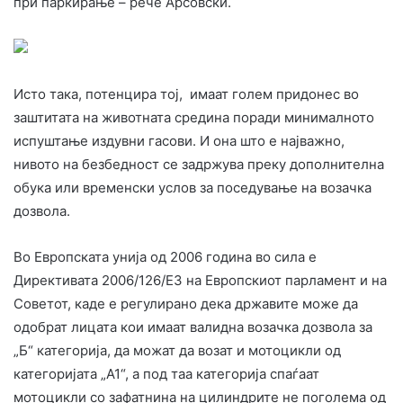
при паркирање – рече Арсовски.
Исто така, потенцира тој, имаат голем придонес во
заштитата на животната средина поради минималното
испуштање издувни гасови. И она што е најважно,
нивото на безбедност се задржува преку дополнителна
обука или временски услов за поседување на возачка
дозвола.
Во Европската унија од 2006 година во сила е
Директивата 2006/126/Е3 на Европскиот парламент и на
Советот, каде е регулирано дека државите може да
одобрат лицата кои имаат валидна возачка дозвола за
„Б“ категорија, да можат да возат и мотоцикли од
категоријата „А1“, а под таа категорија спаѓаат
мотоцикли со зафатнина на цилиндрите не поголема од