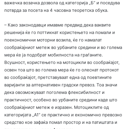
важечка возачка дозвола од категорија „Б“ и поседува
потврда за посета на 4 часовна теоретска обука.
– Како законодавци имавме предвид дека ваквите
решенија ќе го поттикнат користењето на помали и
поекономични моторни возила, ќе го намалат
сообраќајниот метеж во урбаните средини и во голема
мера ќе ја подобрат мобилноста на граѓаните.
Всушност, користењето на мотоцикли во сообраќајот,
освен тоа што во голема мера ќе го олеснат протокот
во сообраќајот, претставуваат една од поевтините
варијанти за алтернативен градски превоз. Тоа значи
дека овозможуваат поголема флексибилност и
практичност, особено во урбаните средини каде што
сообраќајниот метеж е изразен. Мотоциклите од
категоријата „А1“ се практично и економично превозно
средство кое зафаќа помал простор и на патиштата и