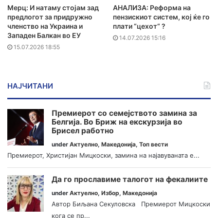
Мерц: И натаму стојам зад
АНАЛИЗА: Реформа на
предлогот за придружно
пензискиот систем, кој ќе го
членство на Украина и
плати “цехот“ ?
Западен Балкан во ЕУ
14.07.2026 15:16
15.07.2026 18:55
НАЈЧИТАНИ
Премиерот со семејството замина за
Белгија. Во Бриж на екскурзија во
Брисел работно
under
Актуелно
,
Македонија
,
Топ вести
Премиерот, Христијан Мицкоски, замина на најавуваната е...
Да го прославиме талогот на фекалиите
under
Актуелно
,
Избор
,
Македонија
Автор Биљана Секуловска Премиерот Мицкоски
кога се пр...