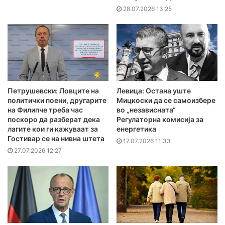
28.07.2026 13:25
Петрушевски: Ловците на
Левица: Остана уште
политички поени, другарите
Мицкоски да се самоизбере
на Филипче треба час
во „независната“
поскоро да разберат дека
Регулаторна комисија за
лагите кои ги кажуваат за
енергетика
Гостивар се на нивна штета
17.07.2026 11:33
27.07.2026 12:27