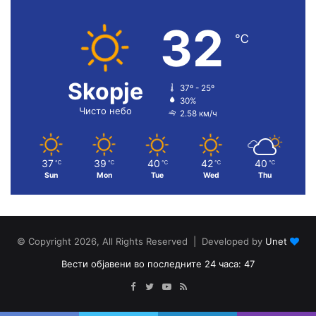
32
℃
Skopje
37º - 25º
30%
Чисто небо
2.58 км/ч
37
39
40
42
40
℃
℃
℃
℃
℃
Sun
Mon
Tue
Wed
Thu
© Copyright 2026, All Rights Reserved | Developed by
Unet
Вести објавени во последните 24 часа: 47
Facebook
Twitter
YouTube
RSS