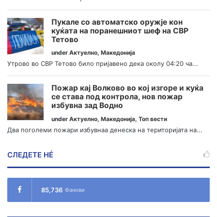
Пукале со автоматско оружје кон
куќата на поранешниот шеф на СВР
Тетово
under
Актуелно
,
Македонија
Утрово во СВР Тетово било пријавено дека околу 04:20 ча...
Пожар кај Волково во кој изгоре и куќа
се става под контрола, нов пожар
избувна зад Водно
under
Актуелно
,
Македонија
,
Топ вести
Два поголеми пожари избувнаа денеска на територијата на...
СЛЕДЕТЕ НÉ
85,736
Фанови