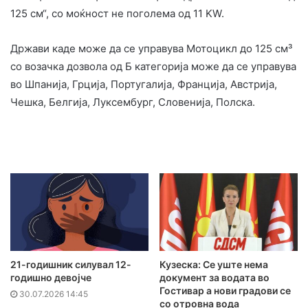
125 см“, со моќност не поголема од 11 KW.
Држави каде може да се управува Мотоцикл до 125 см³
со возачка дозвола од Б категорија може да се управува
во Шпанија, Грција, Португалија, Франција, Австрија,
Чешка, Белгија, Луксембург, Словенија, Полска.
21-годишник силувал 12-
Кузеска: Се уште нема
годишно девојче
документ за водата во
Гостивар а нови градови се
30.07.2026 14:45
со отровна вода