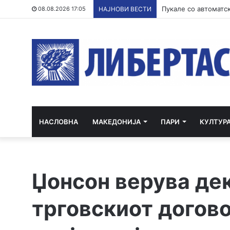
Филипче: Карпалак 
08.08.2026 17:05
НАЈНОВИ ВЕСТИ
НАСЛОВНА
МАКЕДОНИЈА
ПАРИ
КУЛТУР
Џонсон верува де
трговскиот догово