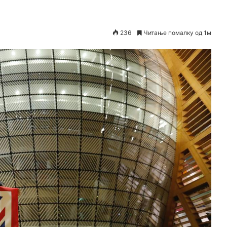
236
Читање помалку од 1м