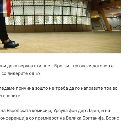
и дека верува оти пост-Брегзит трговски договор е
 со лидерите од ЕУ.
гледаме причина зошто не треба да го направите тоа во
еговорите.
а Европската комисија, Урсула фон дер Лајен, и на
конференција со премиерот на Велика Британија, Борис