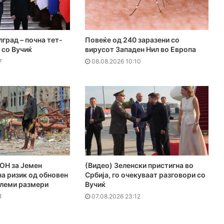
лград – почна тет-
Повеќе од 240 заразени со
 со Вучиќ
вирусот Западен Нил во Европа
7
08.08.2026 10:10
ОН за Јемен
(Видео) Зеленски пристигна во
а ризик од обновен
Србија, го очекуваат разговори со
олеми размери
Вучиќ
1
07.08.2026 23:12