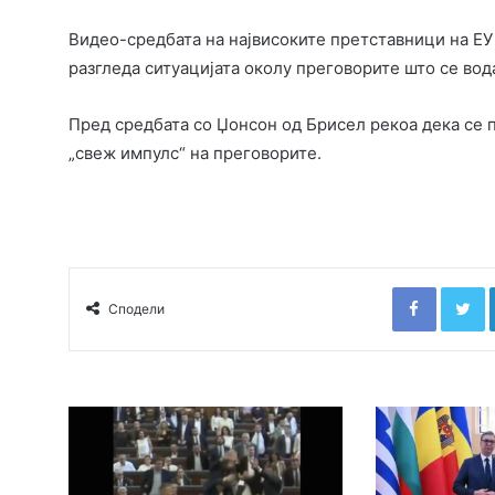
Видео-средбата на највисоките претставници на ЕУ
разгледа ситуацијата околу преговорите што се вод
Пред средбата со Џонсон од Брисел рекоа дека се п
„свеж импулс“ на преговорите.
Faceboo
T
Сподели