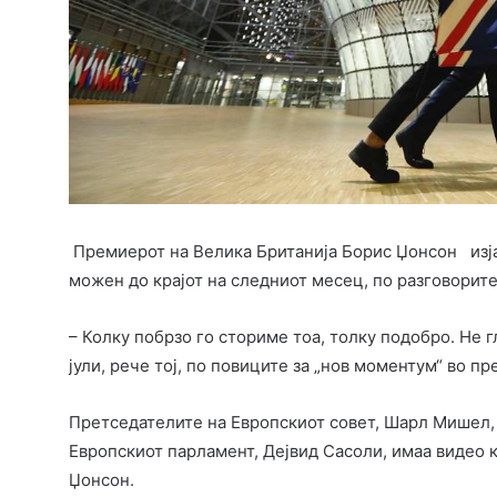
Премиерот на Велика Британија Борис Џонсон изјав
можен до крајот на следниот месец, по разговорите
– Колку побрзо го сториме тоа, толку подобро. Не 
јули, рече тој, по повиците за „нов моментум“ во пр
Претседателите на Европскиот совет, Шарл Мишел, н
Европскиот парламент, Дејвид Сасоли, имаа видео 
Џонсон.