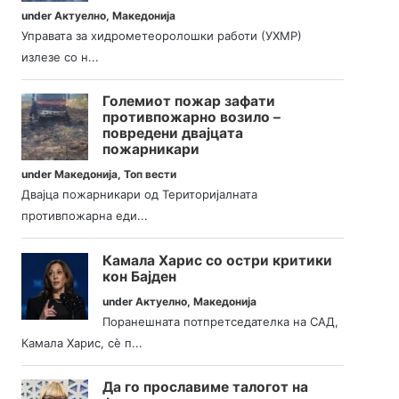
under
Актуелно
,
Македонија
Управата за хидрометеоролошки работи (УХМР)
излезе со н...
Големиот пожар зафати
противпожарно возило –
повредени двајцата
пожарникари
under
Македонија
,
Топ вести
Двајца пожарникари од Територијалната
противпожарна еди...
Камала Харис со остри критики
кон Бајден
under
Актуелно
,
Македонија
Поранешната потпретседателка на САД,
Камала Харис, сè п...
Да го прославиме талогот на