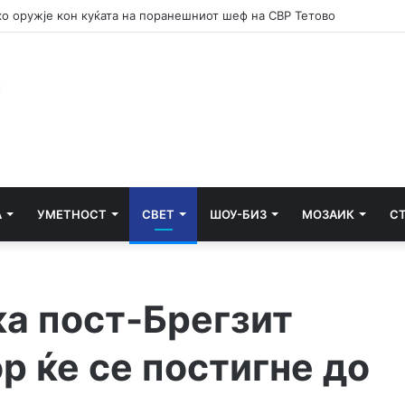
е потсетник дека мирот и стабилноста се бранат со одговорност
А
УМЕТНОСТ
СВЕТ
ШОУ-БИЗ
МОЗАИК
С
ка пост-Брегзит
р ќе се постигне до