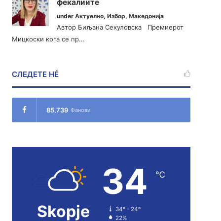
фекалиите
under
Актуелно
,
Избор
,
Македонија
Автор Биљана Секуловска Премиерот
Мицкоски кога се пр...
СЛЕДЕТЕ НÉ
85,739
Фанови
34
℃
Skopje
34º - 24º
22%