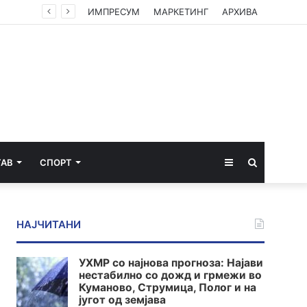
ИМПРЕСУМ
МАРКЕТИНГ
АРХИВА
Sidebar
Пребарај
ТАВ
СПОРТ
за
НАЈЧИТАНИ
УХМР со најнова прогноза: Најави
нестабилно со дожд и грмежи во
Куманово, Струмица, Полог и на
југот од земјава