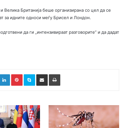
 и Велика Британија беше организирана со цел да се
ат за идните односи меѓу Брисел и Лондон.
одготвени да ги „интензивираат разговорите“ и да дадат
k
witter
LinkedIn
Pinterest
Skype
Сподели преку Е-маил
Испринтај