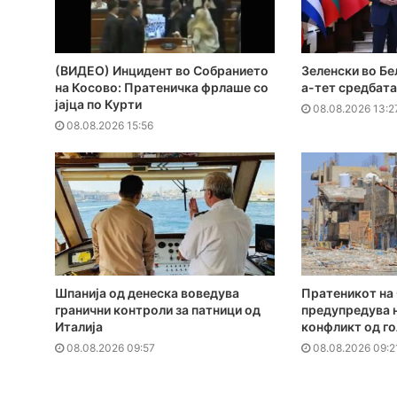
(ВИДЕО) Инцидент во Собранието
Зеленски во Бе
на Косово: Пратеничка фрлаше со
а-тет средбата
јајца по Курти
08.08.2026 13:2
08.08.2026 15:56
Шпанија од денеска воведува
Пратеникот на 
гранични контроли за патници од
предупредува н
Италија
конфликт од г
08.08.2026 09:57
08.08.2026 09:2