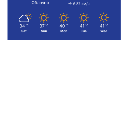
Облачно
6.87 км/ч
34
37
40
41
41
℃
℃
℃
℃
℃
Sat
Sun
Mon
Tue
Wed