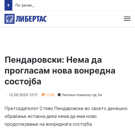
По речиси 30 години почнува судењето за убиството на Тупак Шакур
М
Пендаровски: Нема да
прогласам нова вонредна
состојба
12.06.2020 12:11
1,136
Читање помалку од 1м
Претседателот Стево Пендаровски во своето денешно
обраќање истакна дека нема да има ново
продолжување на вонредната состојба.