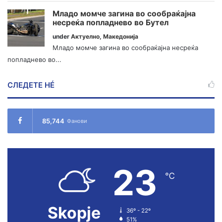
Младо момче загина во сообраќајна
несреќа попладнево во Бутел
under
Актуелно
,
Македонија
Младо момче загина во сообраќајна несреќа
попладнево во...
СЛЕДЕТЕ НÉ
85,744
Фанови
23
℃
Skopje
36º - 22º
51%