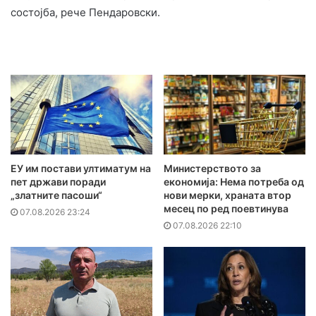
состојба, рече Пендаровски.
ЕУ им постави ултиматум на
Министерството за
пет држави поради
економија: Нема потреба од
„златните пасоши“
нови мерки, храната втор
месец по ред поевтинува
07.08.2026 23:24
07.08.2026 22:10