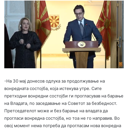
-На 30 мај донесов одлука за продолжување на
вонредната состојба, која истекува утре. Сите
претходни вонредни состојби ги прогласував на барање
на Владата, по заседавање на Советот за безбедност.
Претседателот може и без барање на владата да
прогласи вонредна состојба, но тоа не го направив. Во
овој момент нема потреба да прогласам нова вонредна