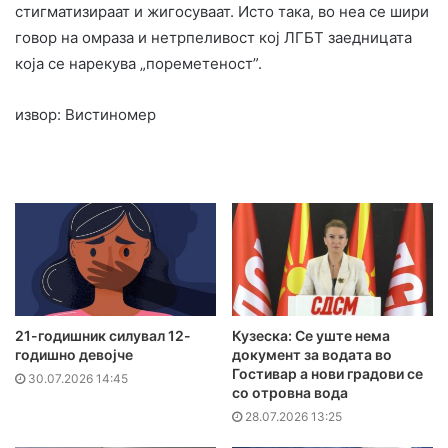
стигматизираат и жигосуваат. Исто така, во неа се шири
говор на омраза и нетрпеливост кој ЛГБТ заедницата
која се нарекува „пореметеност”.
извор: Вистиномер
21-годишник силувал 12-
Кузеска: Се уште нема
годишно девојче
документ за водата во
Гостивар а нови градови се
30.07.2026 14:45
со отровна вода
28.07.2026 13:25