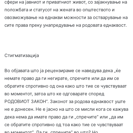
сфери на јавниот и приватниот живот, со зајакнување на
положбата и статусот на жената во општеството и
овозможување на еднакви можности за остварување на
сите права преку унапредување на родовата еднаквост.
Стигматизација
Во објавата што ја рецензираме се наведува дека „ќе
немате право да ги негирате, спречите или да им се
обратите спротивно од она како што тие се чувствуваат
во моментот, затоа што ке одговарате според
РОДОВИОТ ЗАКОН“. Законот за родова еднаквост уште
не е донесен. Не е јасно на што се мисли кога се кажува
дека нема да имате право да ги „спречите” или „да им
се обратите спротивно од тоа како тие се чувствуваат
во моментот”. Да ги „спречите” во што? Но,