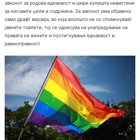
законот за родова еднаквост и шири купишта невистини
за неговите цели и содржина. За законот има објавено
само драфт верзија, во која воопшто не се споменуваат
јавните тоалети, тој се однесува на унапредување на
правата на жените и постигнување еднаквост и
рамноправност