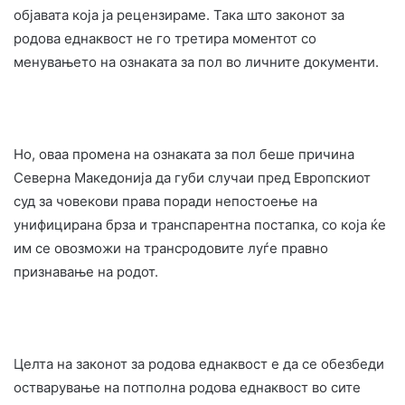
објавата која ја рецензираме. Така што законот за
родова еднаквост не го третира моментот со
менувањето на ознаката за пол во личните документи.
Но, оваа промена на ознаката за пол беше причина
Северна Македонија да губи случаи пред Европскиот
суд за човекови права поради непостоење на
унифицирана брза и транспарентна постапка, со која ќе
им се овозможи на трансродовите луѓе правно
признавање на родот.
Целта на законот за родова еднаквост е да се обезбеди
остварување на потполна родова еднаквост во сите