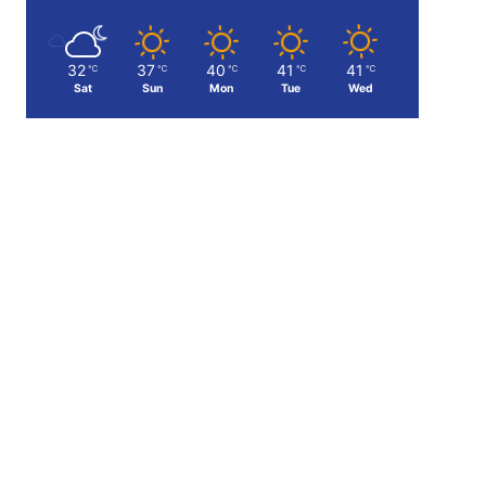
32
37
40
41
41
℃
℃
℃
℃
℃
Sat
Sun
Mon
Tue
Wed