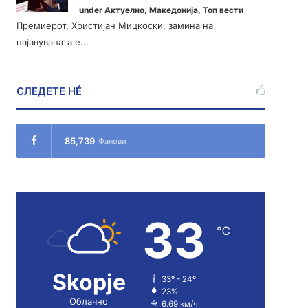
under
Актуелно
,
Македонија
,
Топ вести
Премиерот, Христијан Мицкоски, замина на
најавуваната е...
СЛЕДЕТЕ НÉ
85,739
Фанови
33
℃
Skopje
33º - 24º
23%
Облачно
6.69 км/ч