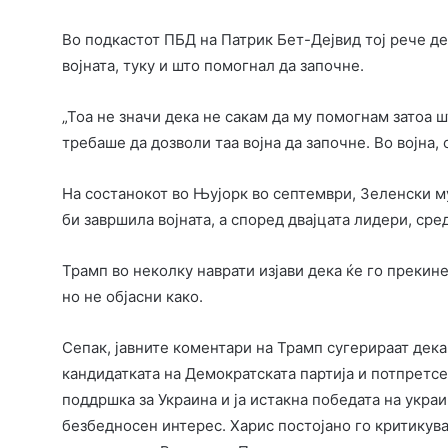
Во подкастот ПБД на Патрик Бет-Дејвид тој рече де
војната, туку и што помогнал да започне.
„Тоа не значи дека не сакам да му помогнам затоа ш
требаше да дозволи таа војна да започне. Во војна, 
На состанокот во Њујорк во септември, Зеленски му 
би завршила војната, а според двајцата лидери, сре
Трамп во неколку наврати изјави дека ќе го прекине
но не објасни како.
Сепак, јавните коментари на Трамп сугерираат дека 
кандидатката на Демократската партија и потпретс
поддршка за Украина и ја истакна победата на укра
безбедносен интерес. Харис постојано го критикува