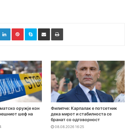
k
witter
LinkedIn
Pinterest
Skype
Сподели преку Е-маил
Испринтај
оматско оружје кон
Филипче: Карпалак е потсетник
анешниот шеф на
дека мирот и стабилноста се
бранат со одговорност
4
08.08.2026 16:25