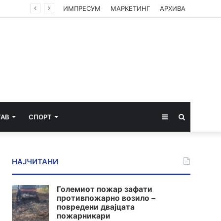
ИМПРЕСУМ
МАРКЕТИНГ
АРХИВА
Sidebar
Пребарај
ТАВ
СПОРТ
за
НАЈЧИТАНИ
Големиот пожар зафати
противпожарно возило –
повредени двајцата
пожарникари