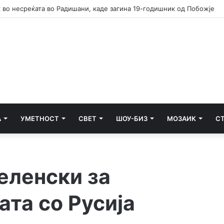
 во несреќата во Радишани, каде загина 19-годишник од Побожје
А
УМЕТНОСТ
СВЕТ
ШОУ-БИЗ
МОЗАИК
С
еленски за
ата со Русија