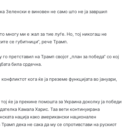
ка Зеленски е виновен не само што не ја завршил
то многу ми е жал за тие луѓе. Но, тој никогаш не
сите се губитници“, рече Трамп.
го претставил на Трамп својот „план за победа“ со кој
дбата била срдечна.
 конфликтот кога ќе ја преземе функцијата во јануари,
тој ќе ја прекине помошта за Украина доколку ја победи
едателка Камала Харис. Таа вети континуирана
инската нација како американски национален
 Трамп дека не сака да му се спротивстави на рускиот