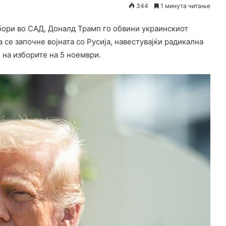
344
1 минута читање
бори во САД, Доналд Трамп го обвини украинскиот
се започне војната со Русија, навестувајќи радикална
 на изборите на 5 ноември.