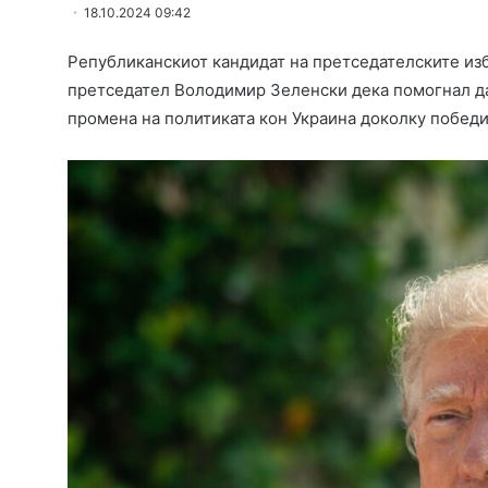
18.10.2024 09:42
Републиканскиот кандидат на претседателските из
претседател Володимир Зеленски дека помогнал да 
промена на политиката кон Украина доколку победи