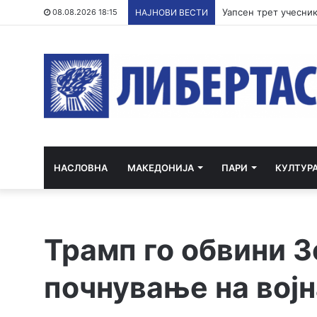
Уапсен трет учесник
08.08.2026 18:15
НАЈНОВИ ВЕСТИ
НАСЛОВНА
МАКЕДОНИЈА
ПАРИ
КУЛТУР
Трамп го обвини З
почнување на војн