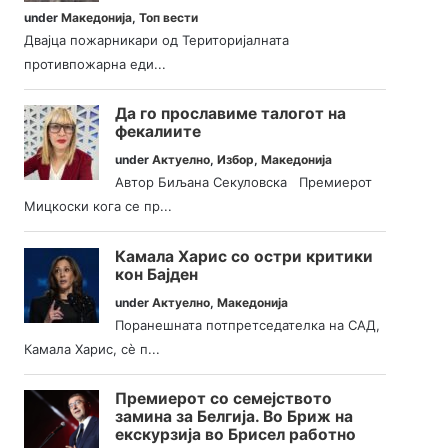
under
Македонија
,
Топ вести
Двајца пожарникари од Територијалната
противпожарна еди...
Да го прославиме талогот на
фекалиите
under
Актуелно
,
Избор
,
Македонија
Автор Биљана Секуловска Премиерот
Мицкоски кога се пр...
Камала Харис со остри критики
кон Бајден
under
Актуелно
,
Македонија
Поранешната потпретседателка на САД,
Камала Харис, сè п...
Премиерот со семејството
замина за Белгија. Во Бриж на
екскурзија во Брисел работно