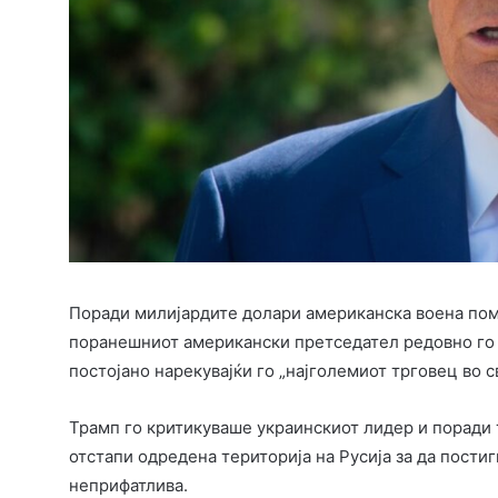
Поради милијардите долари американска воена помо
поранешниот американски претседател редовно го 
постојано нарекувајќи го „најголемиот трговец во с
Трамп го критикуваше украинскиот лидер и поради 
отстапи одредена територија на Русија за да постиг
неприфатлива.