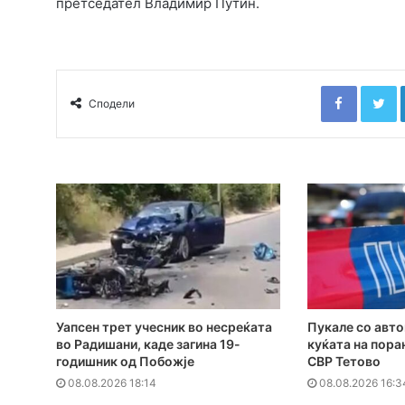
претседател Владимир Путин.
Faceboo
T
Сподели
Уапсен трет учесник во несреќата
Пукале со авт
во Радишани, каде загина 19-
куќата на пор
годишник од Побожје
СВР Тетово
08.08.2026 18:14
08.08.2026 16:3