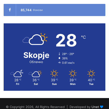
85,744
Фанови
28
℃
Skopje
28º - 26º
39%
Облачно
0.61 км/ч
28
36
39
39
40
℃
℃
℃
℃
℃
Fri
Sat
Sun
Mon
Tue
© Copyright 2026, All Rights Reserved | Developed by
Unet