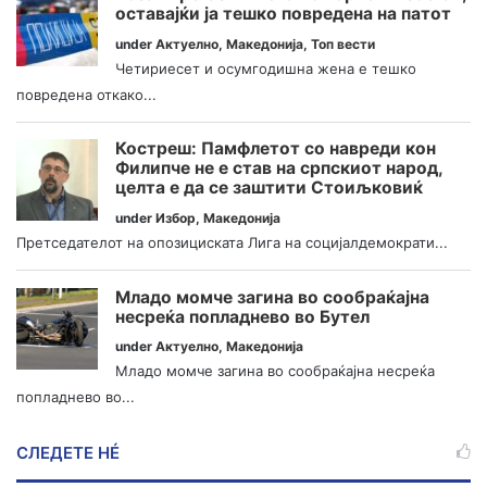
оставајќи ја тешко повредена на патот
under
Актуелно
,
Македонија
,
Топ вести
Четириесет и осумгодишна жена е тешко
повредена откако...
Костреш: Памфлетот со навреди кон
Филипче не е став на српскиот народ,
целта е да се заштити Стоиљковиќ
under
Избор
,
Македонија
Претседателот на опозициската Лига на социјалдемократи...
Младо момче загина во сообраќајна
несреќа попладнево во Бутел
under
Актуелно
,
Македонија
Младо момче загина во сообраќајна несреќа
попладнево во...
СЛЕДЕТЕ НÉ