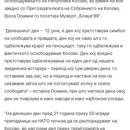
ослободувањето на Република Косово, во рамки на кое
заедно со Претседателката на Собранието на Косово,
Вјоса Османи го посетија Музејот „Блаце’99”.
“Денешниот ден – 12 јуни, е ден кој претставува симбол
на слободата и правдата, ден кој не само што го
одбележува крајот на геноцидот, туку го одбележува и
фактичкото ослободување Косово. Ден кој воедно
претставува одбележување на еден дел од нашата
заедничка историја – период кој сум уверен дека го
оставаме зад нас; но и период и настани на кои се
сеќаваме затоа што нè потсетуваат колку е скапа
слободата” – истакна Османи, при што нагласи дека овој
ден не поврзува и како народи и како најблиски соседи.
“На денешен ден пред 21 година преку 50 илјади
припадници на НАТО почнаа да се распоредуваат на
Косово, во најголем дел преку територијата на