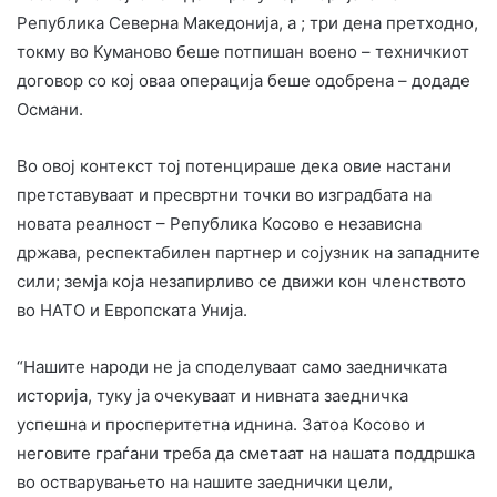
Република Северна Македонија, а ; три дена претходно,
токму во Куманово беше потпишан воено – техничкиот
договор со кој оваа операција беше одобрена – додаде
Османи.
Во овој контекст тој потенцираше дека овие настани
претставуваат и пресвртни точки во изградбата на
новата реалност – Република Косово е независна
држава, респектабилен партнер и сојузник на западните
сили; земја која незапирливо се движи кон членството
во НАТО и Европската Унија.
“Нашите народи не ја споделуваат само заедничката
историја, туку ја очекуваат и нивната заедничка
успешна и просперитетна иднина. Затоа Косово и
неговите граѓани треба да сметаат на нашата поддршка
во остварувањето на нашите заеднички цели,