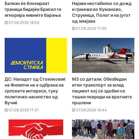
Балкан ќе блокираат
Најави нестабилно со дожд
граници бидејќи Брисел ги
и грмежи во Куманово,
игнорира нивните барања
Струмица, Полог и на југот
од земјава
07.08.2026 18:03
07.08.2026 17:36
ДС: Нападот од Стоилковиќ
MЗ со детали: Обезбеден
на Филипче не е одбрана на
итен транспорт за млад
српските интереси, туку
пациент кој се здобил со
политичко насилство од
тешки повреди на вратните
Вучиќ
пршлени
07.08.2026 17:31
07.08.2026 16:44