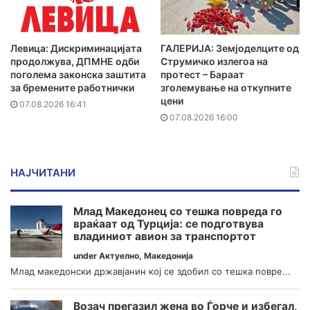
Левица: Дискриминацијата
ГАЛЕРИЈА: Земјоделците од
продолжува, ДПМНЕ одби
Струмичко излегоа на
поголема законска заштита
протест – Бараат
за бремените работнички
зголемување на откупните
цени
07.08.2026 16:41
07.08.2026 16:00
НАЈЧИТАНИ
Млад Македонец со тешка повреда го
враќаат од Турција: се подготвува
владиниот авион за транспортот
under
Актуелно
,
Македонија
Млад македонски државјанин кој се здобил со тешка повре...
Возач прегазил жена во Ѓорче и избегал,