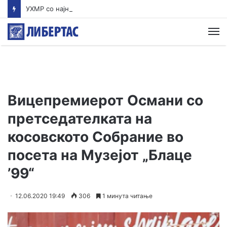
УХМР со најнова прогноза: Најави нестабилно со дожд и грмежи во Куманово, Струмица, Полог и на југот од земјава
М
Вицепремиерот Османи со
претседателката на
косовското Собрание во
посета на Музејот „Блаце
’99“
12.06.2020 19:49
306
1 минута читање