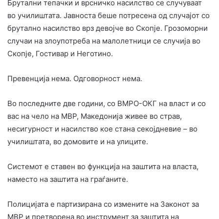
Брутални тепачки и врсничко насилство се случуваат
во училиштата. Јавноста беше потресена од случајот со
брутално насилство врз девојче во Скопје. Грозоморни
случаи на злоупотреба на малолетници се случија во
Скопје, Гостивар и Неготино.
Превенција нема. Одговорност нема.
Во последните две години, со ВМРО-ОКГ на власт и со
вас на чело на МВР, Македонија живее во страв,
несигурност и насилство кое стана секојдневие – во
училиштата, во домовите и на улиците.
Системот е ставен во функција на заштита на власта,
наместо на заштита на граѓаните.
Полицијата е партизирана со измените на Законот за
МВР и претворена во инструмент за заштита на