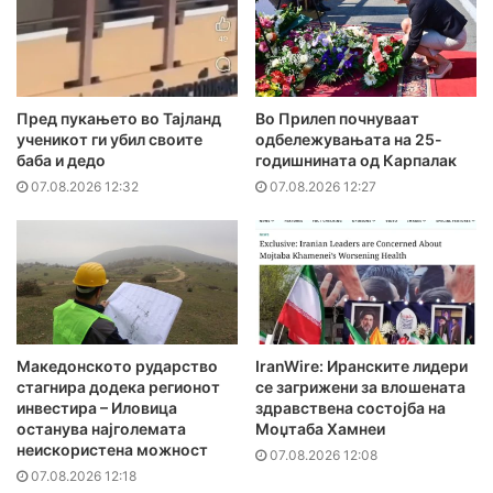
Пред пукањето во Тајланд
Во Прилеп почнуваат
ученикот ги убил своите
одбележувањата на 25-
баба и дедо
годишнината од Карпалак
07.08.2026 12:32
07.08.2026 12:27
Македонското рударство
IranWire: Иранските лидери
стагнира додека регионот
се загрижени за влошената
инвестира – Иловица
здравствена состојба на
останува најголемата
Моџтаба Хамнеи
неискористена можност
07.08.2026 12:08
07.08.2026 12:18