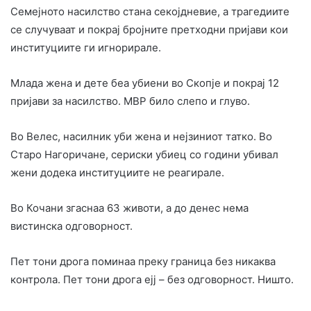
Семејното насилство стана секојдневие, а трагедиите
се случуваат и покрај бројните претходни пријави кои
институциите ги игнорирале.
Млада жена и дете беа убиени во Скопје и покрај 12
пријави за насилство. МВР било слепо и глуво.
Во Велес, насилник уби жена и нејзиниот татко. Во
Старо Нагоричане, сериски убиец со години убивал
жени додека институциите не реагирале.
Во Кочани згаснаа 63 животи, а до денес нема
вистинска одговорност.
Пет тони дрога поминаа преку граница без никаква
контрола. Пет тони дрога ејј – без одговорност. Ништо.