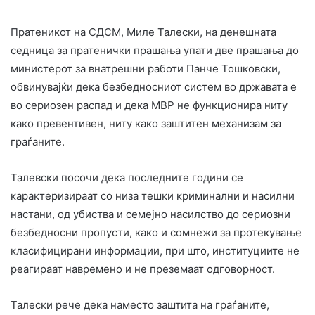
Пратеникот на СДСМ, Миле Талески, на денешната
седница за пратенички прашања упати две прашања до
министерот за внатрешни работи Панче Тошковски,
обвинувајќи дека безбедносниот систем во државата е
во сериозен распад и дека МВР не функционира ниту
како превентивен, ниту како заштитен механизам за
граѓаните.
Талевски посочи дека последните години се
карактеризираат со низа тешки криминални и насилни
настани, од убиства и семејно насилство до сериозни
безбедносни пропусти, како и сомнежи за протекување
класифицирани информации, при што, институциите не
реагираат навремено и не преземаат одговорност.
Талески рече дека наместо заштита на граѓаните,