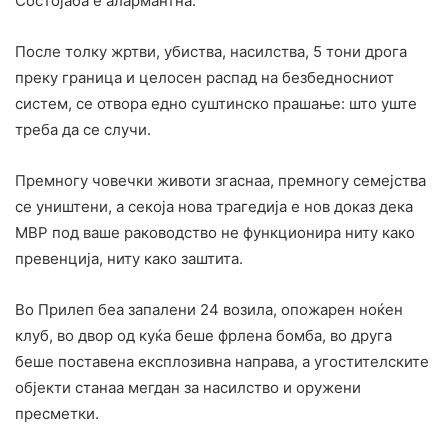
Состојаба е алармантна.
После толку жртви, убиства, насилства, 5 тони дрога
преку граница и целосен распад на безбедносниот
систем, се отвора едно суштинско прашање: што уште
треба да се случи.
Премногу човечки животи згаснаа, премногу семејства
се уништени, а секоја нова трагедија е нов доказ дека
МВР под ваше раководство не функционира ниту како
превенција, ниту како заштита.
Во Прилеп беа запалени 24 возила, опожарен ноќен
клуб, во двор од куќа беше фрлена бомба, во друга
беше поставена експлозивна направа, а угостителските
објекти станаа мегдан за насилство и оружени
пресметки.