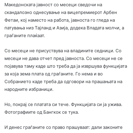
Македонската јавност со месеци сведочи на
скандалозно однесување на вицепремиерот Арбен
Фетаи, кој наместо на работа, јавноста го гледа на
патувања низ Тајланд и Азија, додека Владата молчи, а
граѓаните плаќаат.
Со месеци не присуствува на владините седници. Со
месеци не дава отчет пред јавноста. Со месеци не се
појавува таму каде што треба да ја извршува функцијата
за која зема плата од граѓаните. Го нема и во
Собранието каде треба да одговори на прашањата на
народните избраници.
Но, покрај се платата си тече. Функцијата си ја ужива.
Фотографиите од Бангкок се тука.
И денес граѓаните со право прашуваат: дали законите