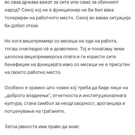
во оваа држава важат за сите или само за обичниот
народ? Секој кој не е функционер не би бил вака
толериран на работното место. Секој во ваква ситуација
би добил отказ.
Но кога вицепремиер со месеци не оди на работа,
тогаш очигледно сè е дозволено. Тој и понатаму зема
целосна вицепремиерска плата и ги користи сите
бенефиции на функцијата иако со месеци не е присутен
на своето работно место.
Особено е срамно што човек кој треба да биде лице на
„доброто владеење“, отчетноста и институционалната
култура, стана симбол за неодговорност, ароганција и
потценување на граѓаните.
Затоа јавноста има право да знае: