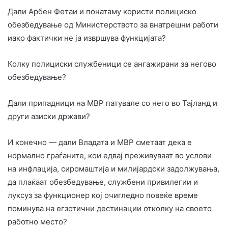
Дали Арбен Фетаи и понатаму користи полициско
обезбедување од Министерството за внатрешни работи
иако фактички не ја извршува функцијата?
Колку полициски службеници се ангажирани за негово
обезбедување?
Дали припадници на МВР патувале со него во Тајланд и
други азиски држави?
И конечно — дали Владата и МВР сметаат дека е
нормално граѓаните, кои едвај преживуваат во услови
на инфлација, сиромаштија и милијардски задолжувања,
да плаќаат обезбедување, службени привилегии и
луксуз за функционер кој очигледно повеќе време
поминува на егзотични дестинации отколку на своето
работно место?