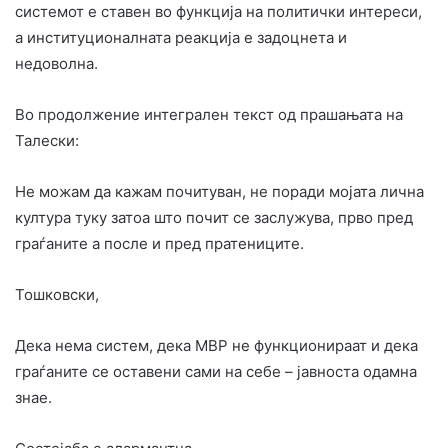
системот е ставен во функција на политички интереси,
а институционалната реакција е задоцнета и
недоволна.
Во продолжение интегрален текст од прашањата на
Талески:
Не можам да кажам почитуван, не поради мојата лична
култура туку затоа што почит се заслужува, прво пред
граѓаните а после и пред пратениците.
Тошковски,
Дека нема систем, дека МВР не функционираат и дека
граѓаните се оставени сами на себе – јавноста одамна
знае.