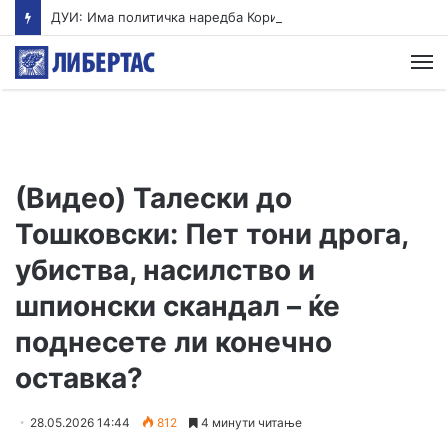
ДУИ: Има политичка наредба Коридорот 10-Д да биде завршен до следните избори, штета трпи Коридорот 8
М
(Видео) Талески до
Тошковски: Пет тони дрога,
убиства, насилство и
шпионски скандал – ќе
поднесете ли конечно
оставка?
28.05.2026 14:44
812
4 минути читање