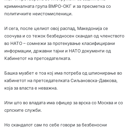
криминалната група ВМРО-ОКГ и за пресметка со
политичките неистомисленици.
И сега, после целиот овој распад, Македонија се
соочува и со тежок безбедносен скандал од членството
во НАТО – сомнежи за протекување класифицирани
информации, државни тајни и НАТО документи од
Кабинетот на претседателката.
Башка муабет е тоа кој има потреба од шпионирање во
кабинетот на претседателката Сиљановска-Давкова,
која за власта е неважна.
Или што во владата има офицер за врска со Москва и со
српските служби.
Но скандалот сам по себе говори за безбеносни