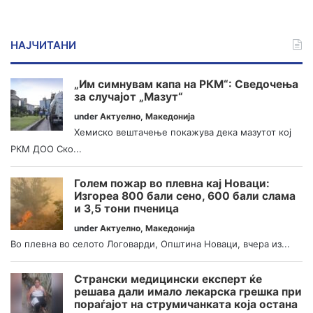
НАЈЧИТАНИ
„Им симнувам капа на РКМ“: Сведочења
за случајот „Мазут“
under
Актуелно
,
Македонија
Хемиско вештачење покажува дека мазутот кој
РКМ ДОО Ско...
Голем пожар во плевна кај Новаци:
Изгореа 800 бали сено, 600 бали слама
и 3,5 тони пченица
under
Актуелно
,
Македонија
Во плевна во селото Логоварди, Општина Новаци, вчера из...
Странски медицински експерт ќе
решава дали имало лекарска грешка при
пораѓајот на струмичанката која остана