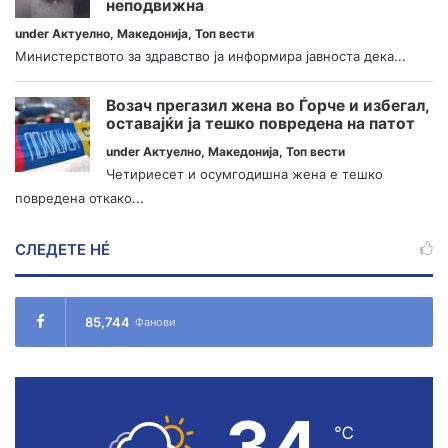
неподвижна
under
Актуелно
,
Македонија
,
Топ вести
Министерството за здравство ја информира јавноста дека...
Возач прегазил жена во Ѓорче и избегал,
оставајќи ја тешко повредена на патот
under
Актуелно
,
Македонија
,
Топ вести
Четириесет и осумгодишна жена е тешко
повредена откако...
СЛЕДЕТЕ НÉ
85,744
Фанови
34
℃