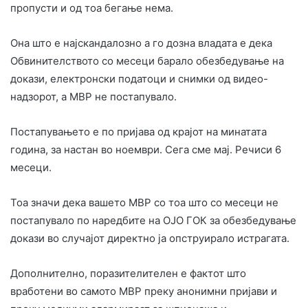
пропусти и од тоа бегање нема.
Она што е најскандалозно а го дозна владата е дека
Обвинителството со месеци барало обезбедување на
докази, електронски податоци и снимки од видео-
надзорот, а МВР не постапувало.
Постапувањето е по пријава од крајот на минатата
година, за настан во ноември. Сега сме мај. Речиси 6
месеци.
Тоа значи дека вашето МВР со тоа што со месеци не
постапувало по наредбите на ОЈО ГОК за обезбедување
докази во случајот директно ја опструирало истрагата.
Дополнително, поразителителен е фактот што
вработени во самото МВР преку анонимни пријави и