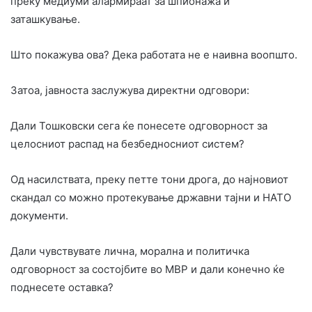
преку медиуми алармираат за шпионажа и
заташкување.
Што покажува ова? Дека работата не е наивна воопшто.
Затоа, јавноста заслужува директни одговори:
Дали Тошковски сега ќе понесете одговорност за
целосниот распад на безбедносниот систем?
Од насилствата, преку петте тони дрога, до најновиот
скандал со можно протекување државни тајни и НАТО
документи.
Дали чувствувате лична, морална и политичка
одговорност за состојбите во МВР и дали конечно ќе
поднесете оставка?