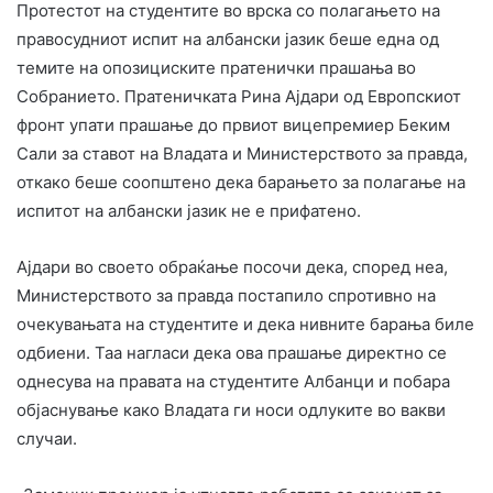
Протестот на студентите во врска со полагањето на
правосудниот испит на албански јазик беше една од
темите на опозициските пратенички прашања во
Собранието. Пратеничката Рина Ајдари од Европскиот
фронт упати прашање до првиот вицепремиер Беким
Сали за ставот на Владата и Министерството за правда,
откако беше соопштено дека барањето за полагање на
испитот на албански јазик не е прифатено.
Ајдари во своето обраќање посочи дека, според неа,
Министерството за правда постапило спротивно на
очекувањата на студентите и дека нивните барања биле
одбиени. Таа нагласи дека ова прашање директно се
однесува на правата на студентите Албанци и побара
објаснување како Владата ги носи одлуките во вакви
случаи.