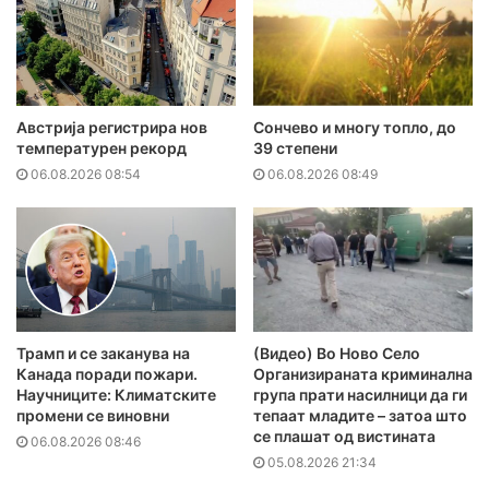
Австрија регистрира нов
Сончево и многу топло, до
температурен рекорд
39 степени
06.08.2026 08:54
06.08.2026 08:49
Трамп и се заканува на
(Видео) Во Ново Село
Канада поради пожари.
Организираната криминална
Научниците: Климатските
група прати насилници да ги
промени се виновни
тепаат младите – затоа што
се плашат од вистината
06.08.2026 08:46
05.08.2026 21:34