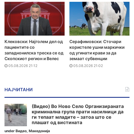
Клековски: Најголем дел од
Серафимовски: Сточари
пациентите сo
користеле ушни маркички
западнонилска треска се од
од угинати крави за да
Скопскиот регион и Велес
земаат субвенции
05.08.2026 21:12
05.08.2026 21:02
НАЈЧИТАНИ
(Видео) Во Ново Село Организираната
криминална група прати насилници да
ги тепаат младите – затоа што се
плашат од вистината
under
Видео
,
Македонија