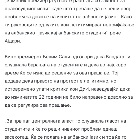
„Заменик премиер ја утнавте работата со законот за
правосудниот испит каде што требаше да се реши овој
проблем за давање на испитот на албански јазик… Како
ги раководите одлуките кои легитимираат неприфаќање
на албанскиот јазик кај албанските студенти“, рече
Ајдари.
Вицепремиерот Беким Сали одговори дека Владата ги
слушнала барањата на студентите и дека во најскоро
време ќе се изнајде решение за ова прашање. Тој
додаде дека правото на протест е легитимно, но
истовремено упати критики кон ДУИ, наведувајќи дека
во изминатите 22 години не било направено доволно за
да се регулира ова прашање.
„За прв пат централната власт го слушнала гласот на
студентите и ќе го реши нивниот проблем еднаш
засекогаш. Ќе се полага на албански јазик и тоа ќе го