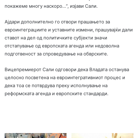
покажеме многу наскоро…“, изјави Сали.
Ајдари дополнително го отвори прашањето за
евроинтеграциите и уставните измени, прашувајќи дали
ставот на дел од политичките субјекти значи
отстапување од европската агенда или недоволна
подготвеност за спроведување на обврските.
Вицепремиерот Сали одговори дека Владата останува
целосно посветена на евроинтегративниот процес и
дека тоа се потврдува преку исполнување на
реформската агенда и европските стандарди.