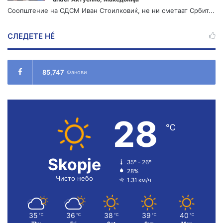
Соопштение на СДСМ Иван Стоилковиќ, не ни сметаат Србит...
СЛЕДЕТЕ НÉ
85,747
Фанови
28
℃
Skopje
35º - 26º
28%
Чисто небо
1.31 км/ч
35
36
38
39
40
℃
℃
℃
℃
℃