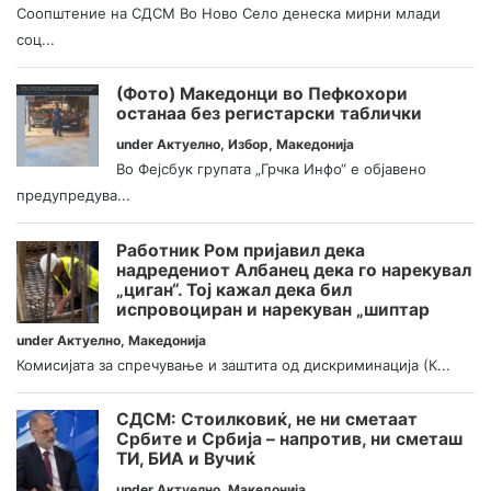
Соопштение на СДСМ Во Ново Село денеска мирни млади
соц...
(Фото) Македонци во Пефкохори
останаа без регистарски таблички
under
Актуелно
,
Избор
,
Македонија
Во Фејсбук групата „Грчка Инфо“ е објавено
предупредува...
Работник Ром пријавил дека
надредениот Албанец дека го нарекувал
„циган“. Тој кажал дека бил
испровоциран и нарекуван „шиптар
under
Актуелно
,
Македонија
Комисијата за спречување и заштита од дискриминација (К...
СДСМ: Стоилковиќ, не ни сметаат
Србите и Србија – напротив, ни сметаш
ТИ, БИА и Вучиќ
under
Актуелно
,
Македонија