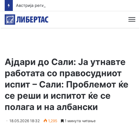
Австрија регистрира нов температурен рекорд
М
Ајдари до Сали: Ја утнавте
работата со правосудниот
испит – Сали: Проблемот ќе
се реши и испитот ќе се
полага и на албански
18.05.2026 18:32
1,295
1 минута читање