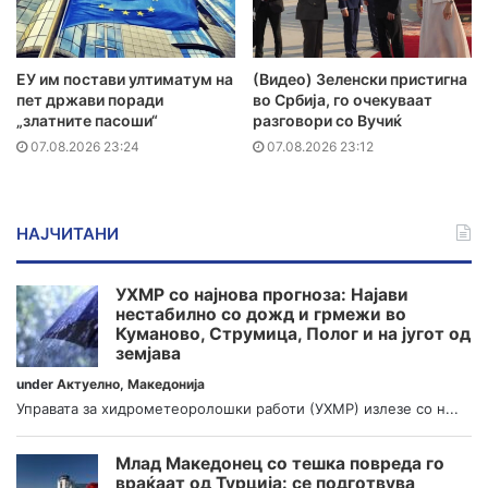
ЕУ им постави ултиматум на
(Видео) Зеленски пристигна
пет држави поради
во Србија, го очекуваат
„златните пасоши“
разговори со Вучиќ
07.08.2026 23:24
07.08.2026 23:12
НАЈЧИТАНИ
УХМР со најнова прогноза: Најави
нестабилно со дожд и грмежи во
Куманово, Струмица, Полог и на југот од
земјава
under
Актуелно
,
Македонија
Управата за хидрометеоролошки работи (УХМР) излезе со н...
Млад Македонец со тешка повреда го
враќаат од Турција: се подготвува