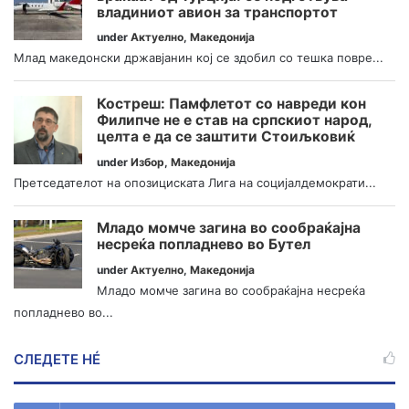
владиниот авион за транспортот
under
Актуелно
,
Македонија
Млад македонски државјанин кој се здобил со тешка повре...
Костреш: Памфлетот со навреди кон
Филипче не е став на српскиот народ,
целта е да се заштити Стоиљковиќ
under
Избор
,
Македонија
Претседателот на опозициската Лига на социјалдемократи...
Младо момче загина во сообраќајна
несреќа попладнево во Бутел
under
Актуелно
,
Македонија
Младо момче загина во сообраќајна несреќа
попладнево во...
СЛЕДЕТЕ НÉ