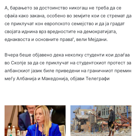
А, барањето за достоинство никогаш не треба да се
сфаќа како закана, особено во земјите кои се стремат да
се приклучат кон европското семејство и да ја градат
својата иднина врз вредностите на демократијата,
еднаквоста и основните права“, вели Мејдани.
Вчера беше објавено дека неколку студенти кои доаѓаа
во Скопјe за да се приклучат на студентскиот протест за
албанскиот јазик биле приведени на граничниот премин
меѓу Албанија и Македонија, објави Телеграфи