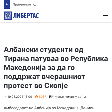
Пратеникот на ОН за Јемен предупредува на ризик од обновен конфликт од големи размери
М
Албански студенти од
Тирана патуваа во Република
Македонија за да го
поддржат вчерашниот
протест во Скопје
19.05.2026 13:09
1,057
Читање помалку од 1м
Амбасадорот на Албанија во Македонија, Денион