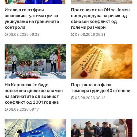
Италија го отфрли
Пратеникот на ОН за Јемен
шпанскиот ултиматум за
предупредува на ризик од
укинување на граничните
обновен конфликт од
контроли
големи размери
08.08.2026 09:38
08.08.2026 09:21
На Карпалак ќе биде
Портокалова фаза,
положено цвеќе во спомен
температури до 40 степени
на загинатите од воениот
08.08.2026 09:12
конфликт од 2001 година
08.08.2026 09:17