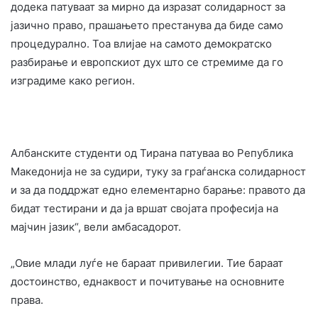
додека патуваат за мирно да изразат солидарност за
јазично право, прашањето престанува да биде само
процедурално. Тоа влијае на самото демократско
разбирање и европскиот дух што се стремиме да го
изградиме како регион.
Албанските студенти од Тирана патуваа во Република
Македонија не за судири, туку за граѓанска солидарност
и за да поддржат едно елементарно барање: правото да
бидат тестирани и да ја вршат својата професија на
мајчин јазик“, вели амбасадорот.
„Овие млади луѓе не бараат привилегии. Тие бараат
достоинство, еднаквост и почитување на основните
права.