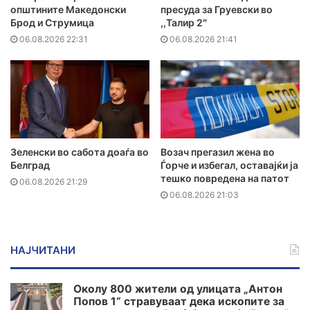
општините Македонски
пресуда за Груевски во
Брод и Струмица
,,Талир 2″
06.08.2026 22:31
06.08.2026 21:41
Зеленски во сабота доаѓа во
Возач прегазил жена во
Белград
Ѓорче и избегал, оставајќи ја
тешко повредена на патот
06.08.2026 21:29
06.08.2026 21:03
НАЈЧИТАНИ
Околу 800 жители од улицата „Антон
Попов 1“ стравуваат дека ископите за