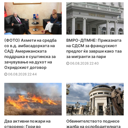
(ФОТО) Ахмети на средба
ВМРО-ДПМНЕ: Приказната
со в.д. амбасадорката на
на СДСМ за францускиот
САД: Американската
предлог ќе заврши како таа
поддршка е суштинска за
за мигранти за пари
зачувување на духот на
06.08.2026 22:40
Охридскиот договор
06.08.2026 22:44
Два активни пожари на
Обвинителството поднесе
отворено: Гори во
жалба на ослободителната