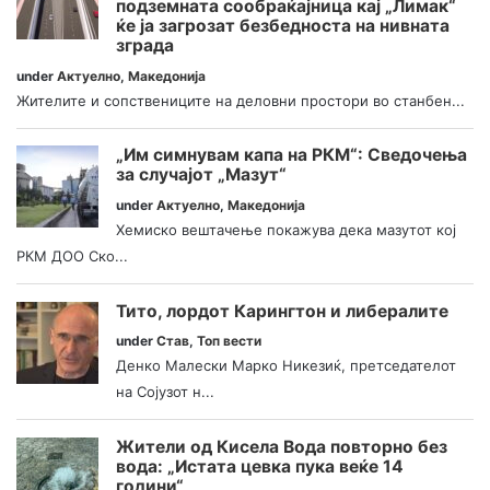
подземната сообраќајница кај „Лимак“
ќе ја загрозат безбедноста на нивната
зграда
under
Актуелно
,
Македонија
Жителите и сопствениците на деловни простори во станбен...
„Им симнувам капа на РКМ“: Сведочења
за случајот „Мазут“
under
Актуелно
,
Македонија
Хемиско вештачење покажува дека мазутот кој
РКМ ДОО Ско...
Тито, лордот Карингтон и либералите
under
Став
,
Топ вести
Денко Малески Марко Никезиќ, претседателот
на Сојузот н...
Жители од Кисела Вода повторно без
вода: „Истата цевка пука веќе 14
години“