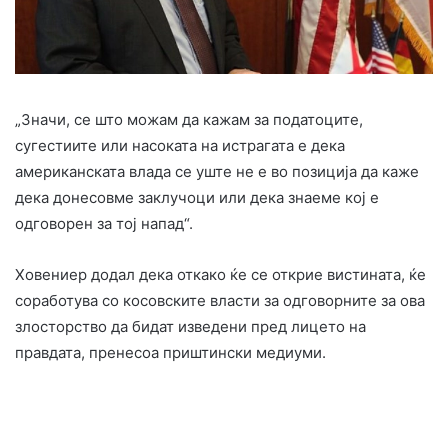
„Значи, се што можам да кажам за податоците,
сугестиите или насоката на истрагата е дека
американската влада се уште не е во позиција да каже
дека донесовме заклучоци или дека знаеме кој е
одговорен за тој напад“.
Ховениер додал дека откако ќе се открие вистината, ќе
соработува со косовските власти за одговорните за ова
злосторство да бидат изведени пред лицето на
правдата, пренесоа приштински медиуми.