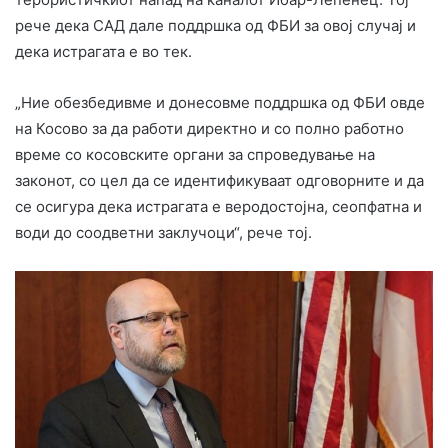
рече дека САД дале поддршка од ФБИ за овој случај и
дека истрагата е во тек.
„Ние обезбедивме и донесовме поддршка од ФБИ овде
на Косово за да работи директно и со полно работно
време со косовските органи за спроведување на
законот, со цел да се идентификуваат одговорните и да
се осигура дека истрагата е веродостојна, сеопфатна и
води до соодветни заклучоци“, рече тој.