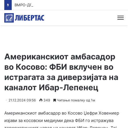
ВМРО-ДПМНЕ: Приказната на СДСМ за францускиот предлог ќе заврши како таа за мигранти за пари
М
Американскиот амбасадор
во Косово: ФБИ вклучен во
истрагата за диверзијата на
каналот Ибар-Лепенец
21.12.2024 09:56
349
Читање помалку од 1м
Американскиот амбасадор во Косово Џефри Ховениер
изјави за косовски медиуми дека ФБИ го истражува
терористичкиот напад на каналот Ибар-Лепенец. Тој