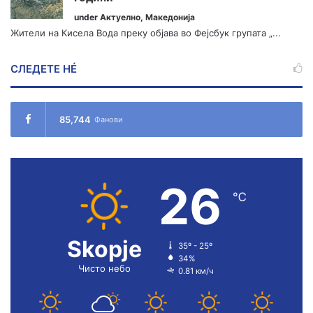
under
Актуелно
,
Македонија
Жители на Кисела Вода преку објава во Фејсбук групата „...
СЛЕДЕТЕ НÉ
85,744
Фанови
26
℃
Skopje
35º - 25º
34%
Чисто небо
0.81 км/ч