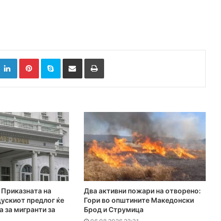
k
witter
LinkedIn
Pinterest
Skype
Сподели преку Е-маил
Испринтај
Приказната на
Два активни пожари на отворено:
ускиот предлог ќе
Гори во општините Македонски
а за мигранти за
Брод и Струмица