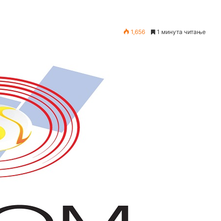
1,656
1 минута читање