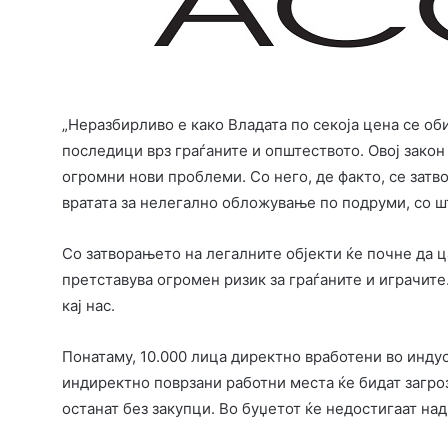
„Неразбирливо е како Владата по секоја цена се об
последици врз граѓаните и општеството. Овој закон
огромни нови проблеми. Со него, де факто, се затв
вратата за нелегално обложување по подруми, со ш
Со затворањето на легалните објекти ќе почне да 
претставува огромен ризик за граѓаните и играчите.
кај нас.
Понатаму, 10.000 лица директно вработени во индуст
индиректно поврзани работни места ќе бидат загроз
останат без закупци. Во буџетот ќе недостигаат на