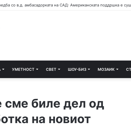
А
УМЕТНОСТ
СВЕТ
ШОУ-БИЗ
МОЗАИК
С
 сме биле дел од
отка на новиот