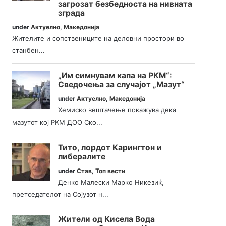
загрозат безбедноста на нивната
зграда
under
Актуелно
,
Македонија
Жителите и сопствениците на деловни простори во
станбен...
„Им симнувам капа на РКМ“:
Сведочења за случајот „Мазут“
under
Актуелно
,
Македонија
Хемиско вештачење покажува дека
мазутот кој РКМ ДОО Ско...
Тито, лордот Карингтон и
либералите
under
Став
,
Топ вести
Денко Малески Марко Никезиќ,
претседателот на Сојузот н...
Жители од Кисела Вода