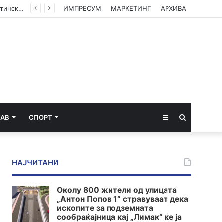
(ФОТО) Ахмети на средба со в.д. амбасадорката на САД: Американската поддршка е суштинска за зачувување на духот на Охридскиот договор
ИМПРЕСУМ
МАРКЕТИНГ
АРХИВА
Sidebar
Пребарај
ТАВ
СПОРТ
за
НАЈЧИТАНИ
Околу 800 жители од улицата
„Антон Попов 1“ стравуваат дека
ископите за подземната
сообраќајница кај „Лимак“ ќе ја