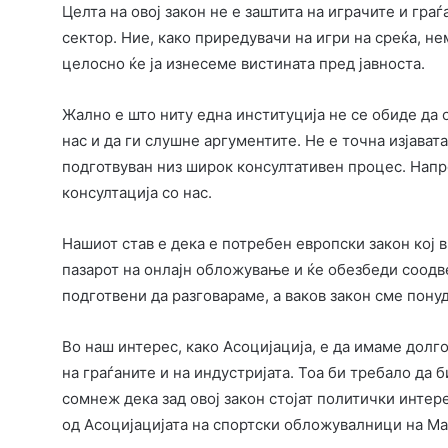
Целта на овој закон не е заштита на играчите и гра
сектор. Ние, како приредувачи на игри на среќа, н
целосно ќе ја изнесеме вистината пред јавноста.
Жално е што ниту една институција не се обиде да о
нас и да ги слушне аргументите. Не е точна изјават
подготвуван низ широк консултативен процес. Напро
консултација со нас.
Нашиот став е дека е потребен европски закон кој 
пазарот на онлајн обложување и ќе обезбеди соодве
подготвени да разговараме, а ваков закон сме пону
Во наш интерес, како Асоцијација, е да имаме дол
на граѓаните и на индустријата. Тоа би требало да 
сомнеж дека зад овој закон стојат политички интер
од Асоцијацијата на спортски обложувалници на Ма