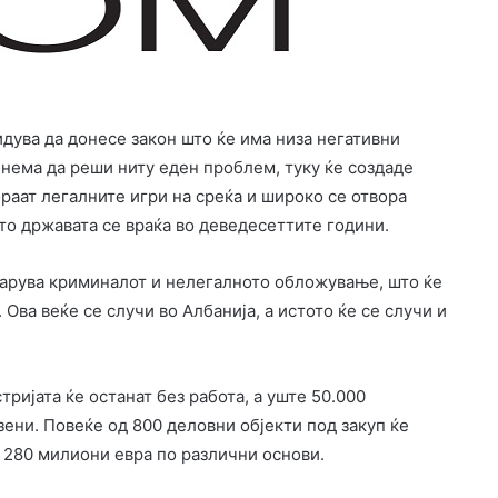
идува да донесе закон што ќе има низа негативни
 нема да реши ниту еден проблем, туку ќе создаде
ораат легалните игри на среќа и широко се отвора
то државата се враќа во деведесеттите години.
царува криминалот и нелегалното обложување, што ќе
 Ова веќе се случи во Албанија, а истото ќе се случи и
ријата ќе останат без работа, а уште 50.000
ени. Повеќе од 800 деловни објекти под закуп ќе
д 280 милиони евра по различни основи.