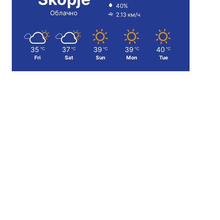
40%
Облачно
2.13 км/ч
35
37
39
39
40
℃
℃
℃
℃
℃
Fri
Sat
Sun
Mon
Tue