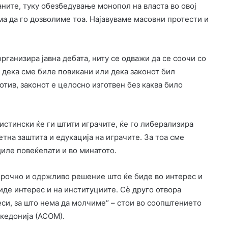
ѓаните, туку обезбедување монопол на власта во овој
ема да го дозволиме тоа. Најавуваме масовни протести и
рганизира јавна дебата, ниту се одважи да се соочи со
а дека сме биле повикани или дека законот бил
тив, законот е целосно изготвен без каква било
вистински ќе ги штити играчите, ќе го либерализира
тна заштита и едукација на играчите. За тоа сме
диле повеќепати и во минатото.
горочно и одржливо решение што ќе биде во интерес и
биде интерес и на институциите. Сè друго отвора
еси, за што нема да молчиме“ – стои во соопштението
кедонија (АСОМ).