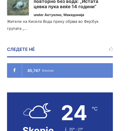
повторно без вода: „Истата
цевка пука веќе 14 години“
under
Актуелно
,
Македонија
Жители на Кисела Вода преку објава во Фејсбук
групата „...
СЛЕДЕТЕ НÉ
85,747
Фанови
24
℃
Skopje
35º - 21º