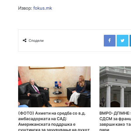
Извор:
fokus.mk
Faceboo
T
Сподели
(ФОТО) Ахмети на средба со в.д.
ВМРО-ДПМНЕ: 
амбасадорката на САД:
СДСМ за франц
Американската поддршка е
заврши како та
суштинска за зачувување на духот
пари