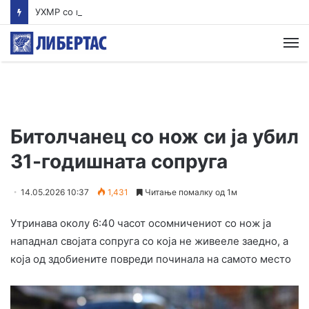
УХМР со најнова прогноза: Најави нестабилно со дожд и грмежи во Куманово, Струмица, Полог и на југот од земјава
М
Битолчанец со нож си ја убил
31-годишната сопруга
14.05.2026 10:37
1,431
Читање помалку од 1м
Утринава околу 6:40 часот осомничениот со нож ја
нападнал својата сопруга со која не живееле заедно, а
која од здобиените повреди починала на самото место