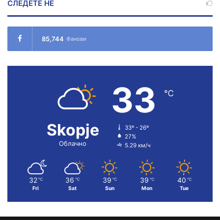
СЛЕДЕТЕ НÉ
85,744
Фанови
33
℃
Skopje
33º - 26º
27%
Облачно
5.29 км/ч
32
36
39
39
40
℃
℃
℃
℃
℃
Fri
Sat
Sun
Mon
Tue