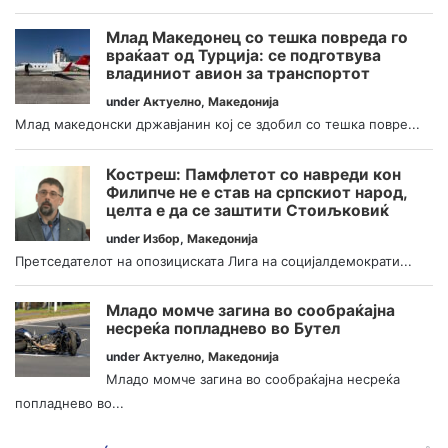
Млад Македонец со тешка повреда го
враќаат од Турција: се подготвува
владиниот авион за транспортот
under
Актуелно
,
Македонија
Млад македонски државјанин кој се здобил со тешка повре...
Костреш: Памфлетот со навреди кон
Филипче не е став на српскиот народ,
целта е да се заштити Стоиљковиќ
under
Избор
,
Македонија
Претседателот на опозициската Лига на социјалдемократи...
Младо момче загина во сообраќајна
несреќа попладнево во Бутел
under
Актуелно
,
Македонија
Младо момче загина во сообраќајна несреќа
попладнево во...