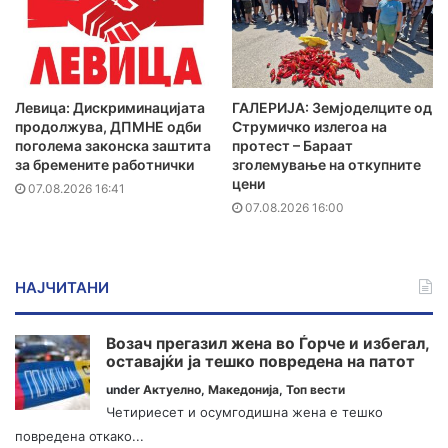
Левица: Дискриминацијата
ГАЛЕРИЈА: Земјоделците од
продолжува, ДПМНЕ одби
Струмичко излегоа на
поголема законска заштита
протест – Бараат
за бремените работнички
зголемување на откупните
цени
07.08.2026 16:41
07.08.2026 16:00
НАЈЧИТАНИ
Возач прегазил жена во Ѓорче и избегал,
оставајќи ја тешко повредена на патот
under
Актуелно
,
Македонија
,
Топ вести
Четириесет и осумгодишна жена е тешко
повредена откако...