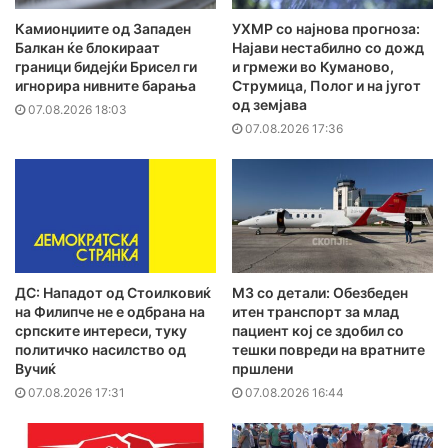
Камионџиите од Западен
УХМР со најнова прогноза:
Балкан ќе блокираат
Најави нестабилно со дожд
граници бидејќи Брисел ги
и грмежи во Куманово,
игнорира нивните барања
Струмица, Полог и на југот
од земјава
07.08.2026 18:03
07.08.2026 17:36
ДС: Нападот од Стоилковиќ
MЗ со детали: Обезбеден
на Филипче не е одбрана на
итен транспорт за млад
српските интереси, туку
пациент кој се здобил со
политичко насилство од
тешки повреди на вратните
Вучиќ
пршлени
07.08.2026 17:31
07.08.2026 16:44