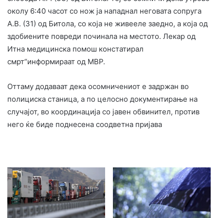
околу 6:40 часот со нож ја нападнал неговата сопруга
А.В. (31) од Битола, со која не живееле заедно, а која од
здобиените повреди починала на местото. Лекар од
Итна медицинска помош констатирал
смрт“информираат од МВР.
Оттаму додаваат дека осомничениот е задржан во
полициска станица, а по целосно документирање на
случајот, во координација со јавен обвинител, против
него ќе биде поднесена соодветна пријава