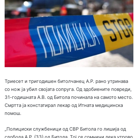
Триесет и тригодишен битолчанец А.Р. рано утринава
со нож ја убил својата сопруга. Од здобиените повреди,
31-годишната А.В. од Битола починала на самото место.
Смртта ја констатирал лекар од Итната медицинска
помош.
„Полициски службеници од СВР Битола го лишија од
слобода А.Р. (33) од Битола. Тој се сомничи дека утрово