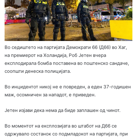
Во седиштето на партијата Демократи 66 (Д66) во Хаг,
на премиерот на Холандија, Роб Јетен вчера
експлодирала бомба поставена во поштенско сандаче,
соопшти денеска полицијата.
Во инцидентот никој не е повреден, а еден 37-годишен
маж, осомничен за нападот, е приведен.
Јетен изјави дека нема да биде заплашен од чинот.
Во моментот на експлозијата во штабот на Д66 се
одржувало состанок со подмладокот на партијата, при