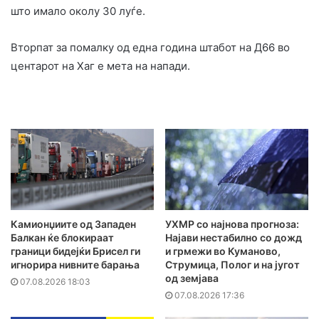
што имало околу 30 луѓе.
Вторпат за помалку од една година штабот на Д66 во
центарот на Хаг е мета на напади.
Камионџиите од Западен
УХМР со најнова прогноза:
Балкан ќе блокираат
Најави нестабилно со дожд
граници бидејќи Брисел ги
и грмежи во Куманово,
игнорира нивните барања
Струмица, Полог и на југот
од земјава
07.08.2026 18:03
07.08.2026 17:36