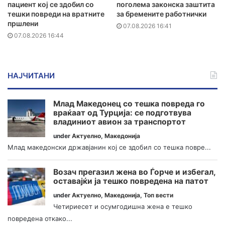
пациент кој се здобил со
поголема законска заштита
тешки повреди на вратните
за бремените работнички
пршлени
07.08.2026 16:41
07.08.2026 16:44
НАЈЧИТАНИ
Млад Македонец со тешка повреда го
враќаат од Турција: се подготвува
владиниот авион за транспортот
under
Актуелно
,
Македонија
Млад македонски државјанин кој се здобил со тешка повре...
Возач прегазил жена во Ѓорче и избегал,
оставајќи ја тешко повредена на патот
under
Актуелно
,
Македонија
,
Топ вести
Четириесет и осумгодишна жена е тешко
повредена откако...