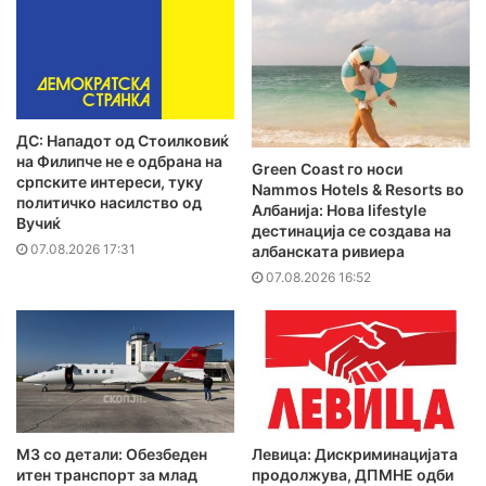
ДС: Нападот од Стоилковиќ
на Филипче не е одбрана на
Green Coast го носи
српските интереси, туку
Nammos Hotels & Resorts во
политичко насилство од
Албанија: Нова lifestyle
Вучиќ
дестинација се создава на
07.08.2026 17:31
албанската ривиера
07.08.2026 16:52
MЗ со детали: Обезбеден
Левица: Дискриминацијата
итен транспорт за млад
продолжува, ДПМНЕ одби