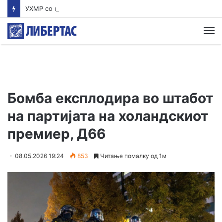
УХМР со најнова прогноза: Најави нестабилно со дожд и грмежи во Куманово, Струмица, Полог и на југот од земјава
М
Бомба експлодира во штабот
на партијата на холандскиот
премиер, Д66
08.05.2026 19:24
853
Читање помалку од 1м