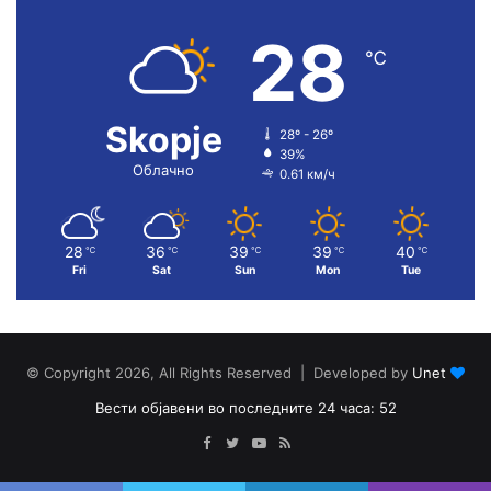
28
℃
Skopje
28º - 26º
39%
Облачно
0.61 км/ч
28
36
39
39
40
℃
℃
℃
℃
℃
Fri
Sat
Sun
Mon
Tue
© Copyright 2026, All Rights Reserved | Developed by
Unet
Вести објавени во последните 24 часа: 52
Facebook
Twitter
YouTube
RSS