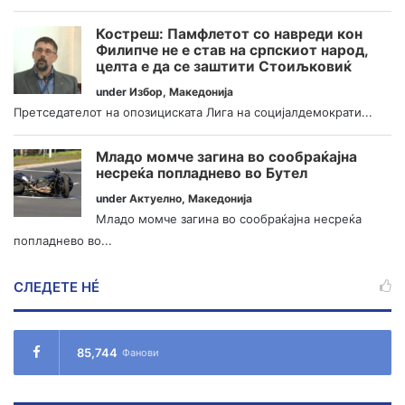
Костреш: Памфлетот со навреди кон
Филипче не е став на српскиот народ,
целта е да се заштити Стоиљковиќ
under
Избор
,
Македонија
Претседателот на опозициската Лига на социјалдемократи...
Младо момче загина во сообраќајна
несреќа попладнево во Бутел
under
Актуелно
,
Македонија
Младо момче загина во сообраќајна несреќа
попладнево во...
СЛЕДЕТЕ НÉ
85,744
Фанови