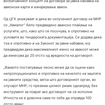
вообичаениот концепт на договори за јавна набавка на
авионски карти и изнајмување авион.
Од ЦГК укажуваат и дека во склучениот договор на МНР
со „Авиалог“ било предвидено авансно плаќање на
услугите, што, како што се посочува, е спротивно на
условите во тендерската документација. Се додава дека
тоа е спротивно и на Законот за јавни набавки, кој
предвидува дека максималниот износ на авансот може
да изнесува до 20 отсто од вредноста на договорот.
„Ваквото постапување лесно може да се оцени како
непропорционално и спротивно на начелото на заштита
на јавните средства, затоа што договорниот орган, во
случајот МНР, го презема целиот ризик однапред, без
инструмент за поврат ако договорот не се исполни.
Итноста не е доволна сама по себе да оправда 100
отсто аванс