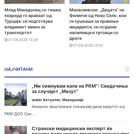
Млад Македонец со тешка
Манасиевски: „Децата“ на
повреда го враќаат од
Филипче од Ново Село, кои
Турција: се подготвува
ги хушкаше за правење
владиниот авион за
инциденти, се осудени
транспортот
насилници и трговци со
дрога
07.08.2026 13:29
07.08.2026 13:05
НАЈЧИТАНИ
„Им симнувам капа на РКМ“: Сведочења
за случајот „Мазут“
under
Актуелно
,
Македонија
Хемиско вештачење покажува дека мазутот кој
РКМ ДОО Ско...
Странски медицински експерт ќе
решава дали имало лекарска грешка при