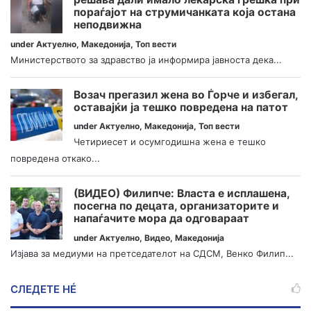
пораѓајот на струмичанката која остана
неподвижна
under
Актуелно
,
Македонија
,
Топ вести
Министерството за здравство ја информира јавноста дека...
Возач прегазил жена во Ѓорче и избегал,
оставајќи ја тешко повредена на патот
under
Актуелно
,
Македонија
,
Топ вести
Четириесет и осумгодишна жена е тешко
повредена откако...
(ВИДЕО) Филипче: Власта е исплашена,
посегна по децата, организаторите и
напаѓачите мора да одговараат
under
Актуелно
,
Видео
,
Македонија
Изјава за медиуми на претседателот на СДСМ, Венко Филип...
СЛЕДЕТЕ НÉ