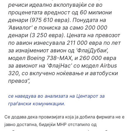
речиси идеално вклопувајќи се во
проценетата вредност од 60 милиони
денари (975 610 евра). Понудата на
‘Авиалог’ е пониска за само 200 000
денари (3 250 евра). Цената на превозот
по авион изнесувала 211 000 евра по лет
за изнајмениот авион од ‘ФлајДубаи’,
модел Boeing 738-MAX, и 260 000 евра
за авионот на ‘ФлајНас’ со модел Airbus
320, со вклучено ноќевање и автобуски
превоз“,
се наведува во анализата на Центарот за
граѓански комуникации.
Се додава дека провизијата која ја добила фирмата не е
јавно достапна, бидејќи МНР отстапило од