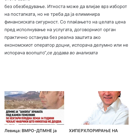
без обезбедување. Итноста може да влијае врз изборот
на постапката, но не треба да ја елиминира
финансиската сигурност. Со плаќањето на целата цена
пред исполнување на услугата, договорниот орган
практично останува без реална заштита ако
економскиот оператор доцни, испорача делумно или не
испорача воопшто“,
се додава во анализата
Левица: ВМРО-ДПМНЕ ја
ХИПЕРХЛОРИРАЊЕ НА