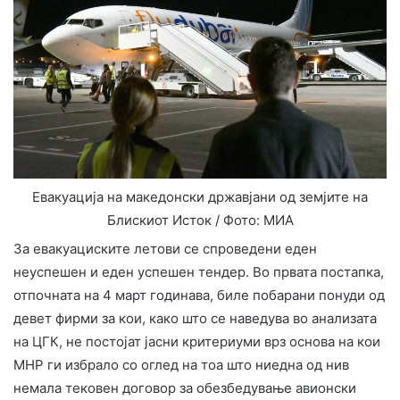
Евакуација на македонски државјани од земјите на
Блискиот Исток / Фото: МИА
За евакуациските летови се спроведени еден
неуспешен и еден успешен тендер. Во првата постапка,
отпочната на 4 март годинава, биле побарани понуди од
девет фирми за кои, како што се наведува во анализата
на ЦГК, не постојат јасни критериуми врз основа на кои
МНР ги избрало со оглед на тоа што ниедна од нив
немала тековен договор за обезбедување авионски