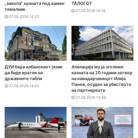
„закопа“ храната под камен
ТАЛОГОТ
темелник
07.08.2026 14:16
07.08.2026 14:33
ДУИ бара албанскиот јазик
Апелација му ја зголеми
да биде вратен на
казната на 20 години затвор
државните табли
на кавадарчанецот Илија
Панов, осуден за убиството
07.08.2026 14:00
на партнерката
07.08.2026 13:48