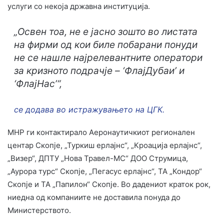
услуги со некоја државна институција.
„Освен тоа, не е јасно зошто во листата
на фирми од кои биле побарани понуди
не се нашле најрелевантните оператори
за кризното подрачје – ‘ФлајДубаи’ и
‘ФлајНас’“,
се додава во истражувањето на ЦГК.
МНР ги контактирало Аеронаутичкиот регионален
центар Скопје, „Туркиш ерлајнс“, „Кроација ерлајнс“,
„Визер“, ДПТУ „Нова Травел-МС“ ДОО Струмица,
„Аурора турс“ Скопје, „Пегасус ерлајнс“, ТА „Кондор“
Скопје и ТА „Папилон“ Скопје. Во дадениот краток рок,
ниедна од компаниите не доставила понуда до
Министерството.