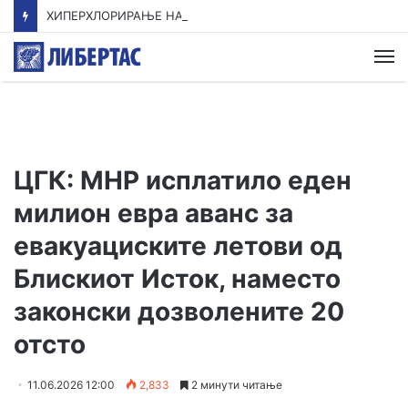
ХИПЕРХЛОРИРАЊЕ НА ТАЛОГОТ
М
ЦГК: МНР исплатило еден
милион евра аванс за
евакуациските летови од
Блискиот Исток, наместо
законски дозволените 20
отсто
11.06.2026 12:00
2,833
2 минути читање