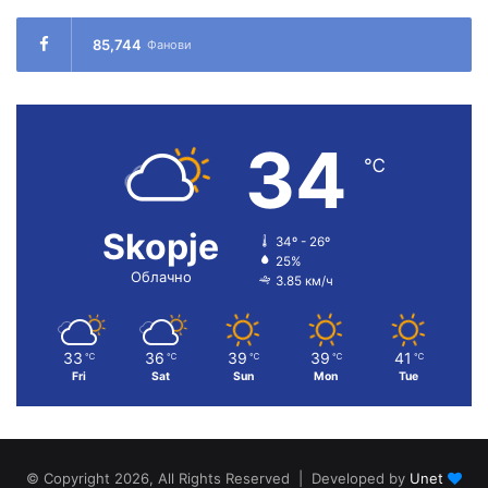
85,744
Фанови
34
℃
Skopje
34º - 26º
25%
Облачно
3.85 км/ч
33
36
39
39
41
℃
℃
℃
℃
℃
Fri
Sat
Sun
Mon
Tue
© Copyright 2026, All Rights Reserved | Developed by
Unet