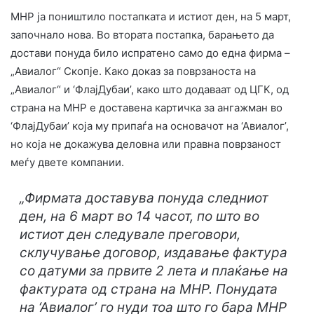
МНР ја поништило постапката и истиот ден, на 5 март,
започнало нова. Во втората постапка, барањето да
достави понуда било испратено само до една фирма –
„Авиалог“ Скопје. Како доказ за поврзаноста на
„Авиалог“ и ‘ФлајДубаи’, како што додаваат од ЦГК, од
страна на МНР е доставена картичка за ангажман во
‘ФлајДубаи’ која му припаѓа на основачот на ‘Авиалог’,
но која не докажува деловна или правна поврзаност
меѓу двете компании.
„Фирмата доставува понуда следниот
ден, на 6 март во 14 часот, по што во
истиот ден следувале преговори,
склучување договор, издавање фактура
со датуми за првите 2 лета и плаќање на
фактурата од страна на МНР. Понудата
на ‘Авиалог’ го нуди тоа што го бара МНР