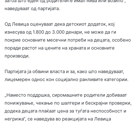
затоа што еден од родителите имал нива или возило“,
наведуваат од партијата.
Од Левица оценуваат дека детскиот додаток, кој
изнесува од 1.800 до 3.000 денари, не може да ги
покрие основните месечни потреби на децата, особено
поради растот на цените на храната и основните
производи.
Партијата ја обвини власта и за, како што наведуваат,
лицемерен однос кон социјално ранливите категории.
„Наместо поддршка, сиромашните родители добиваат
понижување, чекање по шалтери и бескрајни проверки,
додека децата плаќаат цена за туѓата неспособност и
негрижа“, се наведува во реакцијата на Левица