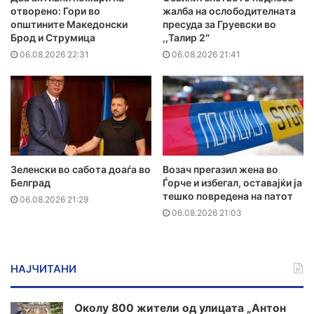
отворено: Гори во
жалба на ослободителната
општините Македонски
пресуда за Груевски во
Брод и Струмица
,,Талир 2″
06.08.2026 22:31
06.08.2026 21:41
Зеленски во сабота доаѓа во
Возач прегазил жена во
Белград
Ѓорче и избегал, оставајќи ја
тешко повредена на патот
06.08.2026 21:29
06.08.2026 21:03
НАЈЧИТАНИ
Околу 800 жители од улицата „Антон