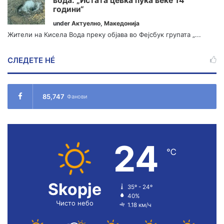
вода: „Истата цевка пука веќе 14
години“
under
Актуелно
,
Македонија
Жители на Кисела Вода преку објава во Фејсбук групата „...
СЛЕДЕТЕ НÉ
85,747
Фанови
24
℃
Skopje
35º - 24º
40%
Чисто небо
1.18 км/ч