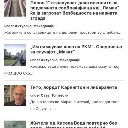
Попов 1“ стравуваат дека ископите за
подземната сообраќајница кај „Лимак“
ќе ја загрозат безбедноста на нивната
зграда
under
Актуелно
,
Македонија
Жителите и сопствениците на деловни простори во станбен...
„Им симнувам капа на РКМ“: Сведочења
за случајот „Мазут“
under
Актуелно
,
Македонија
Хемиско вештачење покажува дека мазутот кој
РКМ ДОО Ско...
Тито, лордот Карингтон и либералите
under
Став
,
Топ вести
Денко Малески Марко Никезиќ, претседателот
на Сојузот н...
Жители од Кисела Вода повторно без