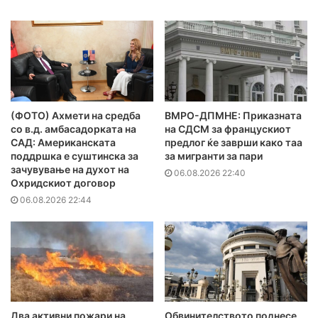
(ФОТО) Ахмети на средба
ВМРО-ДПМНЕ: Приказната
со в.д. амбасадорката на
на СДСМ за францускиот
САД: Американската
предлог ќе заврши како таа
поддршка е суштинска за
за мигранти за пари
зачувување на духот на
06.08.2026 22:40
Охридскиот договор
06.08.2026 22:44
Два активни пожари на
Обвинителството поднесе