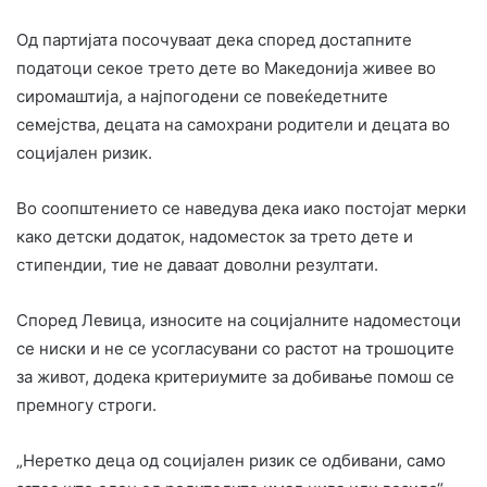
Од партијата посочуваат дека според достапните
податоци секое трето дете во Македонија живее во
сиромаштија, а најпогодени се повеќедетните
семејства, децата на самохрани родители и децата во
социјален ризик.
Во соопштението се наведува дека иако постојат мерки
како детски додаток, надоместок за трето дете и
стипендии, тие не даваат доволни резултати.
Според Левица, износите на социјалните надоместоци
се ниски и не се усогласувани со растот на трошоците
за живот, додека критериумите за добивање помош се
премногу строги.
„Неретко деца од социјален ризик се одбивани, само