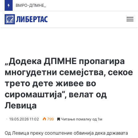
ВМРО-ДПМНЕ: Приказната на СДСМ за францускиот предлог ќе заврши како таа за мигранти за пари
М
„Додека ДПМНЕ пропагира
многудетни семејства, секое
трето дете живее во
сиромаштија“, велат од
Левица
19.05.2026 11:02
799
Читање помалку од 1м
Од Левица преку соопштение обвинија дека државата