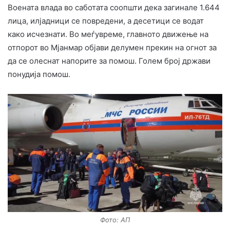
Воената влада во саботата соопшти дека загинале 1.644
лица, илјадници се повредени, а десетици се водат
како исчезнати. Во меѓувреме, главното движење на
отпорот во Мјанмар објави делумен прекин на огнот за
да се олеснат напорите за помош. Голем број држави
понудија помош.
Фото: АП