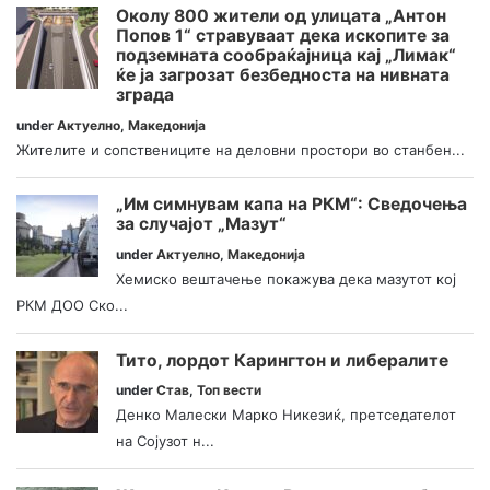
Околу 800 жители од улицата „Антон
Попов 1“ стравуваат дека ископите за
подземната сообраќајница кај „Лимак“
ќе ја загрозат безбедноста на нивната
зграда
under
Актуелно
,
Македонија
Жителите и сопствениците на деловни простори во станбен...
„Им симнувам капа на РКМ“: Сведочења
за случајот „Мазут“
under
Актуелно
,
Македонија
Хемиско вештачење покажува дека мазутот кој
РКМ ДОО Ско...
Тито, лордот Карингтон и либералите
under
Став
,
Топ вести
Денко Малески Марко Никезиќ, претседателот
на Сојузот н...