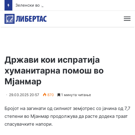
Зеленски во сабота доаѓа во Белград
М
Држави кои испратија
хуманитарна помош во
Мјанмар
29.03.2025 20:57
870
1 минута читање
Бројот на загинати од силниот земјотрес со јачина од 7,7
степени во Мјанмар продолжува да расте додека траат
спасувачките напори.