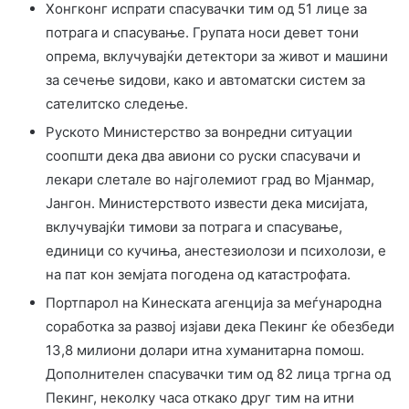
Хонгконг испрати спасувачки тим од 51 лице за
потрага и спасување. Групата носи девет тони
опрема, вклучувајќи детектори за живот и машини
за сечење ѕидови, како и автоматски систем за
сателитско следење.
Руското Министерство за вонредни ситуации
соопшти дека два авиони со руски спасувачи и
лекари слетале во најголемиот град во Мјанмар,
Јангон. Министерството извести дека мисијата,
вклучувајќи тимови за потрага и спасување,
единици со кучиња, анестезиолози и психолози, е
на пат кон земјата погодена од катастрофата.
Портпарол на Кинеската агенција за меѓународна
соработка за развој изјави дека Пекинг ќе обезбеди
13,8 милиони долари итна хуманитарна помош.
Дополнителен спасувачки тим од 82 лица тргна од
Пекинг, неколку часа откако друг тим на итни