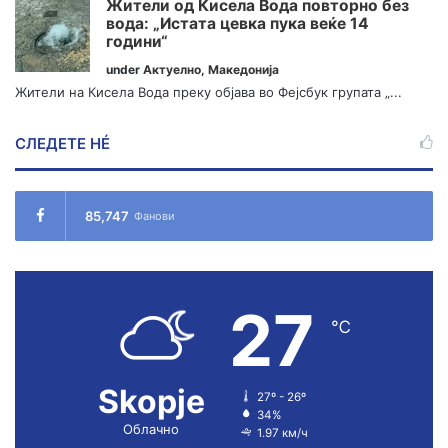
Жители од Кисела Вода повторно без
вода: „Истата цевка пука веќе 14
години“
under
Актуелно
,
Македонија
Жители на Кисела Вода преку објава во Фејсбук групата „...
СЛЕДЕТЕ НÉ
85,747
Фанови
27
℃
Skopje
27º - 26º
34%
Облачно
1.97 км/ч