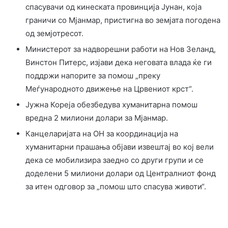
спасувачи од кинеската провинција Јунан, која
граничи со Мјанмар, пристигна во земјата погодена
од земјотресот.
Министерот за надворешни работи на Нов Зеланд,
Винстон Питерс, изјави дека неговата влада ќе ги
поддржи напорите за помош „преку
Меѓународното движење на Црвениот крст“.
Јужна Кореја обезбедува хуманитарна помош
вредна 2 милиони долари за Мјанмар.
Канцеларијата на ОН за координација на
хуманитарни прашања објави извештај во кој вели
дека се мобилизира заедно со други групи и се
доделени 5 милиони долари од Централниот фонд
за итен одговор за „помош што спасува животи“.