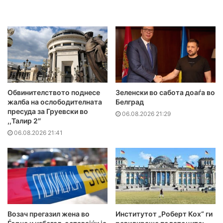
Обвинителството поднесе
Зеленски во сабота доаѓа во
жалба на ослободителната
Белград
пресуда за Груевски во
06.08.2026 21:29
,,Талир 2″
06.08.2026 21:41
Возач прегазил жена во
Институтот „Роберт Кох“ ги