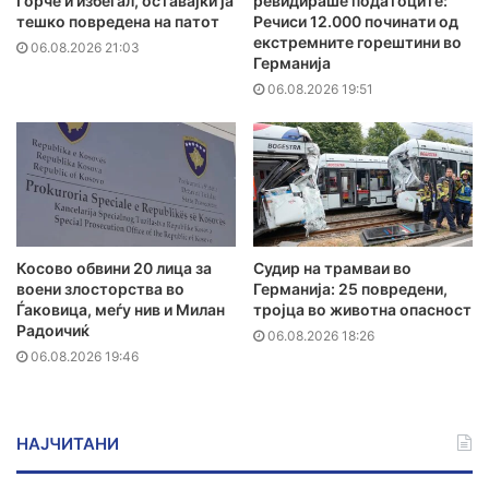
Ѓорче и избегал, оставајќи ја
ревидираше податоците:
тешко повредена на патот
Речиси 12.000 починати од
екстремните горештини во
06.08.2026 21:03
Германија
06.08.2026 19:51
Косово обвини 20 лица за
Судир на трамваи во
воени злосторства во
Германија: 25 повредени,
Ѓаковица, меѓу нив и Милан
тројца во животна опасност
Радоичиќ
06.08.2026 18:26
06.08.2026 19:46
НАЈЧИТАНИ