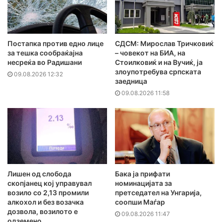
Постапка против едно лице
СДСМ: Мирослав Тричковиќ
за тешка сообраќајна
– човекот на БИА, на
несреќа во Радишани
Стоилковиќ и на Вучиќ, ја
злоупотребува српската
09.08.2026 12:32
заедница
09.08.2026 11:58
Лишен од слобода
Бака ја прифати
скопјанец кој управувал
номинацијата за
возило со 2,13 промили
претседател на Унгарија,
алкохол и без возачка
соопши Маѓар
дозвола, возилото е
09.08.2026 11:47
одземено