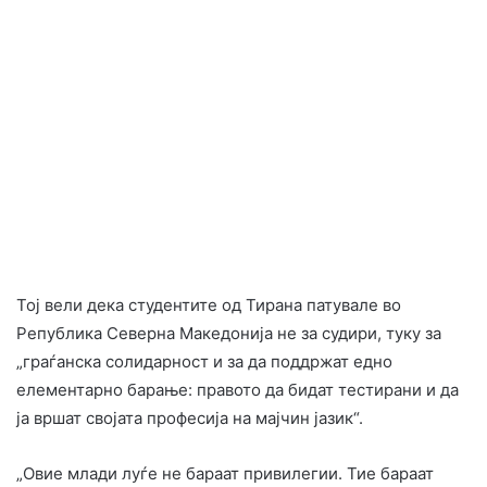
Тој вели дека студентите од Тирана патувале во
Република Северна Македонија не за судири, туку за
„граѓанска солидарност и за да поддржат едно
елементарно барање: правото да бидат тестирани и да
ја вршат својата професија на мајчин јазик“.
„Овие млади луѓе не бараат привилегии. Тие бараат