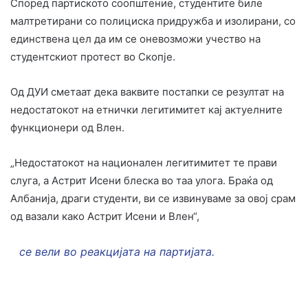
Според партиското соопштение, студентите биле
малтретирани со полициска придружба и изолирани, со
единствена цел да им се оневозможи учество на
студентскиот протест во Скопје.
Од ДУИ сметаат дека ваквите постапки се резултат на
недостатокот на етнички легитимитет кај актуелните
функционери од Влен.
„Недостатокот на национален легитимитет те прави
слуга, а Астрит Исени блеска во таа улога. Браќа од
Албанија, драги студенти, ви се извинуваме за овој срам
од вазали како Астрит Исени и Влен“,
се вели во реакцијата на партијата.