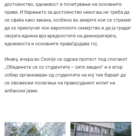
достоинство, еднаквост и почитување на основните
права. И барањето за достоинство никогаш не треба да
се сфаќа како закана, особено во земјите кои се стремат
да се приклучат кон европското семејство и да ја градат
својата иднина врз вредностите на демократијата,
еднаквоста и основните права“додава тој.
Инаку, вчера во Скопје се одржа протест под слоганот
„Обединете се со студентите – сите заедно“ и е втор
собир организиран од студентите на кој тие бараат да
се овозможи полагање на правосудниот испит на
албански јазик.