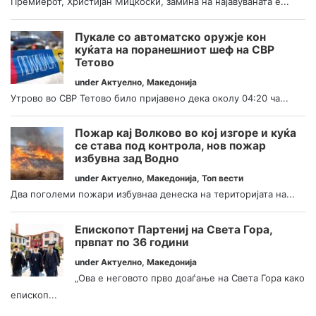
Премиерот, Христијан Мицкоски, замина на најавуваната е...
Пукале со автоматско оружје кон
куќата на поранешниот шеф на СВР
Тетово
under
Актуелно
,
Македонија
Утрово во СВР Тетово било пријавено дека околу 04:20 ча...
Пожар кај Волково во кој изгоре и куќа
се става под контрола, нов пожар
избувна зад Водно
under
Актуелно
,
Македонија
,
Топ вести
Два поголеми пожари избувнаа денеска на територијата на...
Епископот Партениј на Света Гора,
првпат по 36 години
under
Актуелно
,
Македонија
„Ова е неговото прво доаѓање на Света Гора како
епископ...