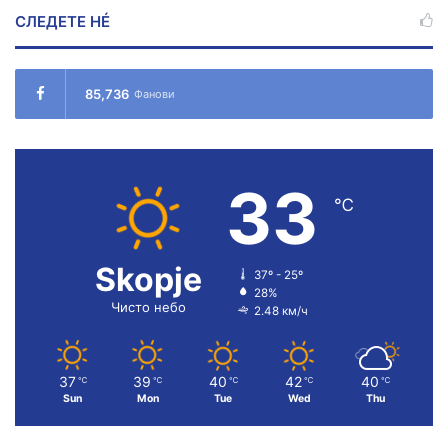
СЛЕДЕТЕ НÉ
85,736
Фанови
33
℃
Skopje
37º - 25º
28%
Чисто небо
2.48 км/ч
37
39
40
42
40
℃
℃
℃
℃
℃
Sun
Mon
Tue
Wed
Thu