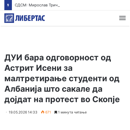
СДСМ: Мирослав Тричковиќ – човекот на БИА, на Стоилковиќ и на Вучиќ, ја злоупотребува српската заедница
М
ДУИ бара одговорност од
Астрит Исени за
малтретирање студенти од
Албанија што сакале да
дојдат на протест во Скопје
19.05.2026 14:33
671
1 минута читање