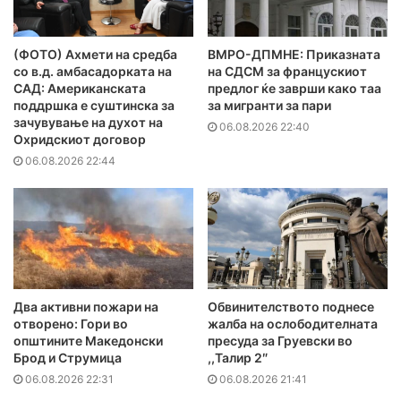
(ФОТО) Ахмети на средба
ВМРО-ДПМНЕ: Приказната
со в.д. амбасадорката на
на СДСМ за францускиот
САД: Американската
предлог ќе заврши како таа
поддршка е суштинска за
за мигранти за пари
зачувување на духот на
06.08.2026 22:40
Охридскиот договор
06.08.2026 22:44
Два активни пожари на
Обвинителството поднесе
отворено: Гори во
жалба на ослободителната
општините Македонски
пресуда за Груевски во
Брод и Струмица
,,Талир 2″
06.08.2026 22:31
06.08.2026 21:41