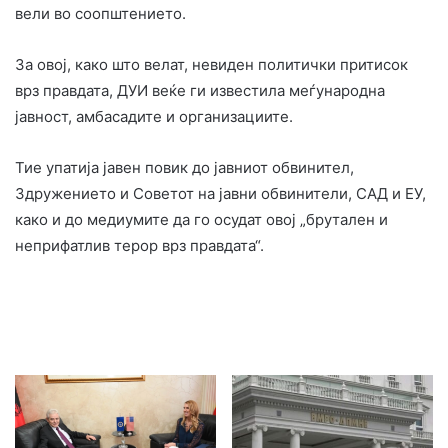
вели во соопштението.
За овој, како што велат, невиден политички притисок
врз правдата, ДУИ веќе ги известила меѓународна
јавност, амбасадите и организациите.
Тие упатија јавен повик до јавниот обвинител,
Здружението и Советот на јавни обвинители, САД и ЕУ,
како и до медиумите да го осудат овој „брутален и
неприфатлив терор врз правдата“.