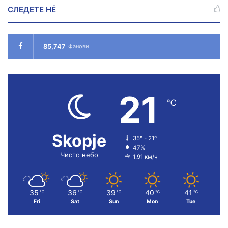
СЛЕДЕТЕ НÉ
85,747
Фанови
21
℃
Skopje
35º - 21º
47%
Чисто небо
1.91 км/ч
35
36
39
40
41
℃
℃
℃
℃
℃
Fri
Sat
Sun
Mon
Tue