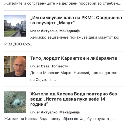
Жителите и сопствениците на деловни простори во станбен...
„Им симнувам капа на РКМ“: Сведочења
за случајот „Мазут“
under
Актуелно
,
Македонија
Хемиско вештачење покажува дека мазутот кој
РКМ ДОО Ско...
Тито, лордот Карингтон и либералите
under
Став
,
Топ вести
Денко Малески Марко Никезиќ, претседателот
на Сојузот н...
Жители од Кисела Вода повторно без
вода: „Истата цевка пука веќе 14
години“
under
Актуелно
,
Македонија
Жители на Кисела Вода преку објава во Фејсбук групата „...