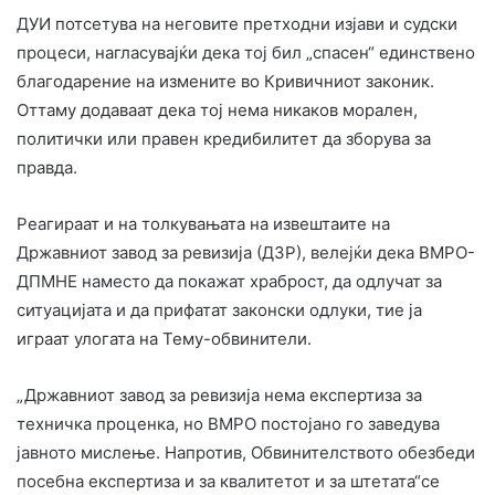
ДУИ потсетува на неговите претходни изјави и судски
процеси, нагласувајќи дека тој бил „спасен“ единствено
благодарение на измените во Кривичниот законик.
Оттаму додаваат дека тој нема никаков морален,
политички или правен кредибилитет да зборува за
правда.
Реагираат и на толкувањата на извештаите на
Државниот завод за ревизија (ДЗР), велејќи дека ВМРО-
ДПМНЕ наместо да покажат храброст, да одлучат за
ситуацијата и да прифатат законски одлуки, тие ја
играат улогата на Тему-обвинители.
„Државниот завод за ревизија нема експертиза за
техничка проценка, но ВМРО постојано го заведува
јавното мислење. Напротив, Обвинителството обезбеди
посебна експертиза и за квалитетот и за штетата“се