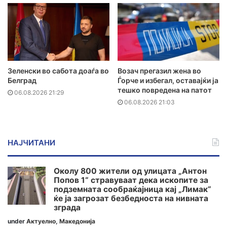
Зеленски во сабота доаѓа во
Возач прегазил жена во
Белград
Ѓорче и избегал, оставајќи ја
тешко повредена на патот
06.08.2026 21:29
06.08.2026 21:03
НАЈЧИТАНИ
Околу 800 жители од улицата „Антон
Попов 1“ стравуваат дека ископите за
подземната сообраќајница кај „Лимак“
ќе ја загрозат безбедноста на нивната
зграда
under
Актуелно
,
Македонија