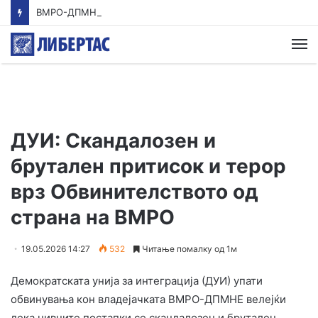
ВМРО-ДПМНЕ: Приказната на СДСМ за францускиот предлог ќе заврши како таа за мигранти за пари
М
ДУИ: Скандалозен и
брутален притисок и терор
врз Обвинителството од
страна на ВМРО
19.05.2026 14:27
532
Читање помалку од 1м
Демократската унија за интеграција (ДУИ) упати
обвинувања кон владејачката ВМРО-ДПМНЕ велејќи
дека нивните постапки се скандалозен и брутален