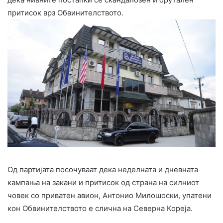
притисок врз Обвинителството.
Од партијата посочуваат дека неделната и дневната
кампања на закани и притисок од страна на силниот
човек со приватен авион, Антонио Милошоски, упатени
кон Обвинителството е слична на Северна Кореја.