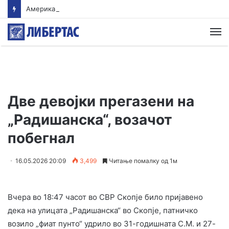
Американски суд ѝ наложи на „Мета“ да плати 567 милиони долари за штети нанесени на младите
М
Две девојки прегазени на
„Радишанска“, возачот
побегнал
16.05.2026 20:09
3,499
Читање помалку од 1м
Вчера во 18:47 часот во СВР Скопје било пријавено
дека на улицата „Радишанска“ во Скопје, патничко
возило „фиат пунто“ удрило во 31-годишната С.М. и 27-