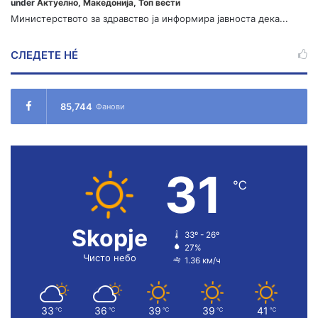
under
Актуелно
,
Македонија
,
Топ вести
Министерството за здравство ја информира јавноста дека...
СЛЕДЕТЕ НÉ
85,744
Фанови
31
℃
Skopje
33º - 26º
27%
Чисто небо
1.36 км/ч
33
36
39
39
41
℃
℃
℃
℃
℃