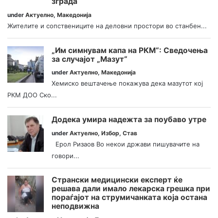
зграда
under
Актуелно
,
Македонија
Жителите и сопствениците на деловни простори во станбен...
„Им симнувам капа на РКМ“: Сведочења
за случајот „Мазут“
under
Актуелно
,
Македонија
Хемиско вештачење покажува дека мазутот кој
РКМ ДОО Ско...
Додека умира надежта за поубаво утре
under
Актуелно
,
Избор
,
Став
Ерол Ризаов Во некои држави пишувачите на
говори...
Странски медицински експерт ќе
решава дали имало лекарска грешка при
пораѓајот на струмичанката која остана
неподвижна