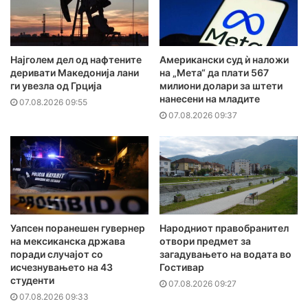
Најголем дел од нафтените
Американски суд ѝ наложи
деривати Македонија лани
на „Мета“ да плати 567
ги увезла од Грција
милиони долари за штети
нанесени на младите
07.08.2026 09:55
07.08.2026 09:37
Уапсен поранешен гувернер
Народниот правобранител
на мексиканска држава
отвори предмет за
поради случајот со
загадувањето на водата во
исчезнувањето на 43
Гостивар
студенти
07.08.2026 09:27
07.08.2026 09:33