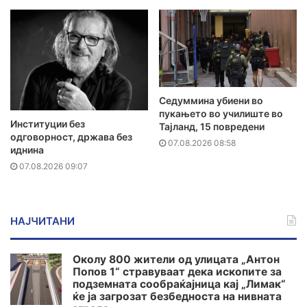
Седуммина убиени во
пукањето во училиште во
Институции без
Тајланд, 15 повредени
одговорност, држава без
07.08.2026 08:58
иднина
07.08.2026 09:07
НАЈЧИТАНИ
Околу 800 жители од улицата „Антон
Попов 1“ стравуваат дека ископите за
подземната сообраќајница кај „Лимак“
ќе ја загрозат безбедноста на нивната