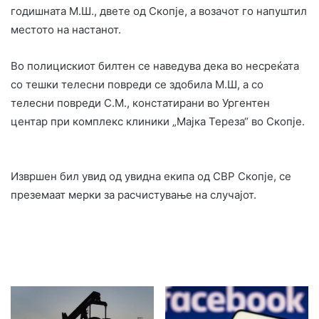
годишната М.Ш., двете од Скопје, а возачот го напуштил
местото на настанот.
Во полицискиот билтен се наведува дека во несреќата
со тешки телесни повреди се здобила М.Ш, а со
телесни повреди С.М., констатирани во Ургентен
центар при комплекс клиники „Мајка Тереза“ во Скопје.
Извршен бил увид од увидна екипа од СВР Скопје, се
преземаат мерки за расчистување на случајот.