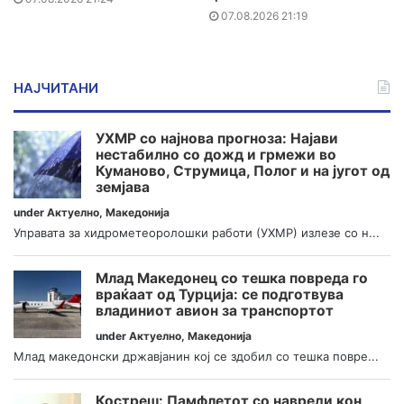
07.08.2026 21:19
НАЈЧИТАНИ
УХМР со најнова прогноза: Најави
нестабилно со дожд и грмежи во
Куманово, Струмица, Полог и на југот од
земјава
under
Актуелно
,
Македонија
Управата за хидрометеоролошки работи (УХМР) излезе со н...
Млад Македонец со тешка повреда го
враќаат од Турција: се подготвува
владиниот авион за транспортот
under
Актуелно
,
Македонија
Млад македонски државјанин кој се здобил со тешка повре...
Костреш: Памфлетот со навреди кон