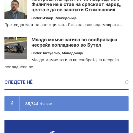
Филипче не е став на српскиот народ,
целта е да се заштити Стоиљковиќ
under
Избор
,
Македонија
Претседателот на опозициската Лига на социјалдемократи...
Младо момче загина во сообраќајна
несреќа попладнево во Бутел
under
Актуелно
,
Македонија
Младо момче загина во сообраќајна несреќа
попладнево во...
СЛЕДЕТЕ НÉ
85,744
Фанови