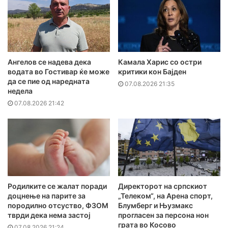
Ангелов се надева дека
Камала Харис со остри
водата во Гостивар ќе може
критики кон Бајден
да се пие од наредната
07.08.2026 21:35
недела
07.08.2026 21:42
Родилките се жалат поради
Директорот на српскиот
доцнење на парите за
„Телеком“, на Арена спорт,
породилно отсуство, ФЗОМ
Блумберг и Њузмакс
тврди дека нема застој
прогласен за персона нон
грата во Косово
07.08.2026 21:24