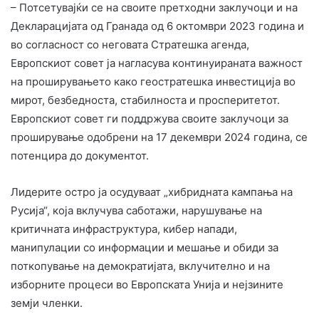
– Потсетувајќи се на своите претходни заклучоци и на
Декларацијата од Гранада од 6 октомври 2023 година и
во согласност со неговата Стратешка агенда,
Европскиот совет ја нагласува континуираната важност
на проширувањето како геостратешка инвестиција во
мирот, безбедноста, стабилноста и просперитетот.
Европскиот совет ги поддржува своите заклучоци за
проширување одобрени на 17 декември 2024 година, се
потенцира до документот.
Лидерите остро ја осудуваат „хибридната кампања на
Русија“, која вклучува саботажи, нарушување на
критичната инфраструктура, кибер напади,
манипулации со информации и мешање и обиди за
поткопување на демократијата, вклучително и на
изборните процеси во Европската Унија и нејзините
земји членки.