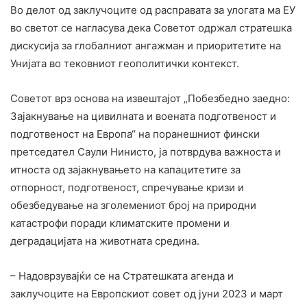
Во делот од заклучоците од расправата за улогата ма ЕУ
во светот се нагласува дека Советот одржал стратешка
дискусија за глобалниот ангажман и приоритетите на
Унијата во тековниот геополитички контекст.
Советот врз основа на извештајот „Побезбедно заедно:
Зајакнување на цивилната и воената подготвеност и
подготвеност на Европа“ на поранешниот фински
претседател Саули Нинисто, ја потврдува важноста и
итноста од зајакнувањето на капацитетите за
отпорност, подготвеност, спречување кризи и
обезбедување на зголемениот број на природни
катастрофи поради климатските промени и
деградацијата на животната средина.
– Надоврзувајќи се на Стратешката агенда и
заклучоците на Европскиот совет од јуни 2023 и март