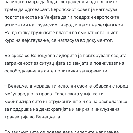
насилство мора да бидат истражени и одговорните
треба да одговараат. Европскиот совет ја нагласува
подготвеноста на Унијата да ги поддржи европските
аспирации на грузискиот народ и патот на земјата кон
ЕУ, доколку грузиските власти го сменат сегашниот
курс на дејствување, се нагласува во документот.
Во врска со Венецуела лидерите ја повторуваат својата
загриженост за ситуацијата во земјата и повикуваат на
ослободување на сите политички затвореници.
– Венецуела мора да ги исполни своите обврски според
меѓународното право. Европската унија ќе ги
мобилизира сите инструменти што и се на располагање
за поддршка на демократијата и мирна и инклузивна
транзиција во Венецуела.
Во заклучоците се додава дека лидерите направиле