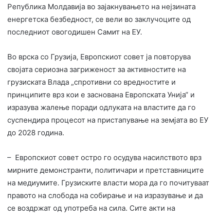
Република Молдавија во зајакнувањето на нејзината
енергетска безбедност, се вели во заклучоците од
последниот овогодишен Самит на ЕУ.
Во врска со Грузија, Европскиот совет ја повторува
својата сериозна загриженост за активностите на
грузиската Влада „спротивни со вредностите и
принципите врз кои е заснована Европската Унија“ и
изразува жалење поради одлуката на властите да го
суспендира процесот на пристапување на земјата во ЕУ
до 2028 година.
– Европскиот совет остро го осудува насилството врз
мирните демонстранти, политичари и претставниците
на медиумите. Грузиските власти мора да го почитуваат
правото на слобода на собирање и на изразување и да
се воздржат од употреба на сила. Сите акти на