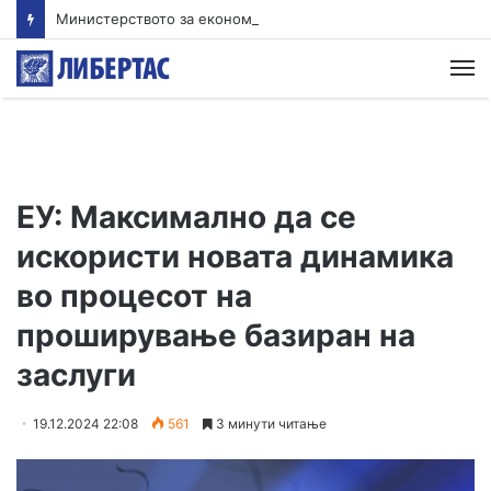
Министерството за економија: Нема потреба од нови мерки, храната втор месец по ред поевтинува
М
ЕУ: Максимално да се
искористи новата динамика
во процесот на
проширување базиран на
заслуги
19.12.2024 22:08
561
3 минути читање