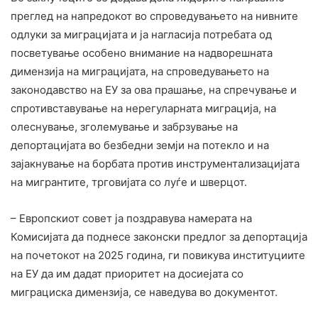
преглед на напредокот во спроведувањето на нивните
одлуки за миграцијата и ја нагласија потребата од
посветување особено внимание на надворешната
димензија на миграцијата, на спроведувањето на
законодавство на ЕУ за ова прашање, на спречување и
спротивставување на нерегуларната миграција, на
олеснување, зголемување и забрзување на
депортацијата во безбедни земји на потекло и на
зајакнување на борбата против инструментализацијата
на мигрантите, трговијата со луѓе и шверцот.
– Европскиот совет ја поздравува намерата на
Комисијата да поднесе законски предлог за депортација
на почетокот на 2025 година, ги повикува институциите
на ЕУ да им дадат приоритет на досиејата со
миграциска димензија, се наведува во документот.