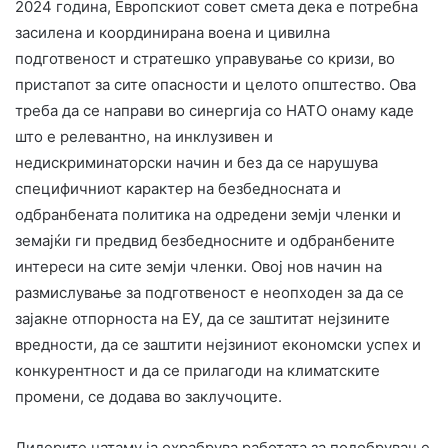
2024 година, Европскиот совет смета дека е потребна
засилена и координирана воена и цивилна
подготвеност и стратешко управување со кризи, во
пристапот за сите опасности и целото општество. Ова
треба да се направи во синергија со НАТО онаму каде
што е релевантно, на инклузивен и
недискриминаторски начин и без да се нарушува
специфичниот карактер на безбедносната и
одбранбената политика на одредени земји членки и
земајќи ги предвид безбедносните и одбранбените
интереси на сите земји членки. Овој нов начин на
размислување за подготвеност е неопходен за да се
зајакне отпорноста на ЕУ, да се заштитат нејзините
вредности, да се заштити нејзиниот економски успех и
конкурентност и да се прилагоди на климатските
промени, се додава во заклучоците.
Лидерите натаму ја охрабрува работата за подобрување