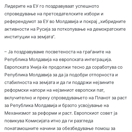
Лидерите на ЕУ го поздравуваат успешното
спроведување на претседателските избори и
референдумот за ЕУ во Молдавија и покрај „хибридните
активности на Русија за поткопување на демократските
институции на земјата“.
– Ја поздравуваме посветеноста на граѓаните на
Република Молдавија на европската интеграција.
Европската Унија ќе продолжи тесно да соработува со
Република Молдавија за да ја подобри отпорноста и
стабилноста на земјата и да ги поддржи нејзините
реформски напори на нејзиниот европски пат,
вклучително и преку спроведувањето на Планот за раст
за Република Молдавија и брзото усвојување на
Механизмот за реформи и раст. Европскиот совет ја
повикува Комисијата итно да ги разгледа
понатамошните начини за обезбедување помош за