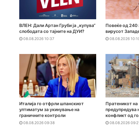
ВЛЕН: Дали Артан Груби ја „купува“
Повеќе од 240 
слободата со тајните на ДУИ?
вирусот Западе
08.08.2026 10:37
08.08.2026 10:1
Италија го отфрли шпанскиот
Пратеникот на 
ултиматум за укинување на
предупредува н
граничните контроли
конфликт од г
08.08.2026 09:38
08.08.2026 09:2