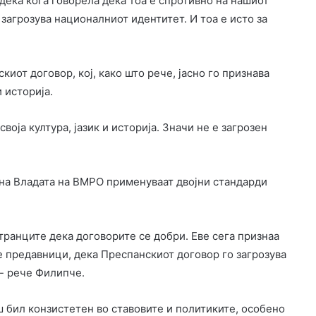
дека кога говорела дека тоа е спротивно на нашиот
 загрозува националниот идентитет. И тоа е исто за
иот договор, кој, како што рече, јасно го признава
 историја.
своја култура, јазик и историја. Значи не е загрозен
 на Владата на ВМРО применуваат двојни стандарди
транците дека договорите се добри. Еве сега признаа
е предавници, дека Преспанскиот договор го загрозува
а- рече Филипче.
 бил конзистетен во ставовите и политиките, особено