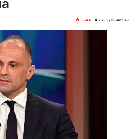
ла
5,044
2 минути читање