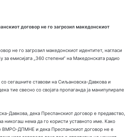
анскиот договор не го загрозил македонскиот
вор не го загрозил македонскиот идентитет, нагласи
у за емисијата „360 степени“ на Македонската радио
 со сегашните ставови на Сиљановска-Давкова и
дека тие свесно со својата пропаганда ја манипулирале
ка-Давкова, дека Преспанскиот договор е предавство,
аа никогаш нема да го користи уставното име. Како
 е ВМРО-ДПМНЕ и дека Преспанскиот договор не е