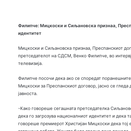
Филипче: Мицкоски и Сиљановска признаа, Пресп
идентитет
Мицкоски и Сиљановска признаа, Преспанскиот дого
претседателот на СДСМ, Венко Филипче, во интервј
телевизија.
Филипче посочи дека ако се споредат поранешните
Мицкоски за Преспанскиот договор, јасно се гледа 
јавноста.
-Како говореше сегашната претседателка Сиљановс
дека го загрозува националниот идентитет и дека т
говореше премиерот Христијан Мицкоски дека тој