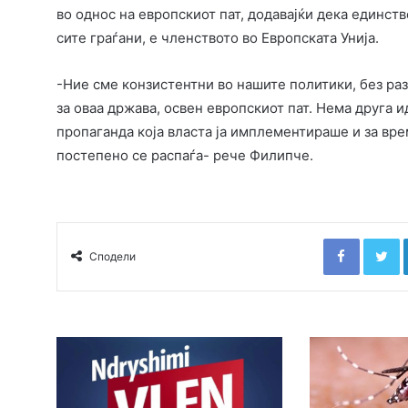
во однос на европскиот пат, додавајќи дека единств
сите граѓани, е членството во Европската Унија.
-Ние сме конзистентни во нашите политики, без раз
за оваа држава, освен европскиот пат. Нема друга и
пропаганда која власта ја имплементираше и за вр
постепено се распаѓа- рече Филипче.
Faceboo
T
Сподели