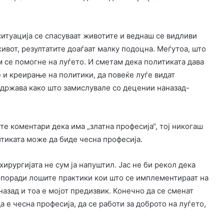
ситуација се спасуваат животите и веднаш се видливи
живот, резултатите доаѓаат малку подоцна. Меѓутоа, што
м се помогне на луѓето. И сметам дека политиката дава
 креирање на политики, да повеќе луѓе видат
 држава како што замислувале со децении наназад-
те коментари дека има „златна професија“, тој никогаш
итиката може да биде чесна професија.
хирургијата не сум ја напуштил. Јас не би рекол дека
 поради лошите практики кои што се имплементираат на
назад и тоа е мојот предизвик. Конечно да се сменат
а е чесна професија, да се работи за доброто на луѓето,