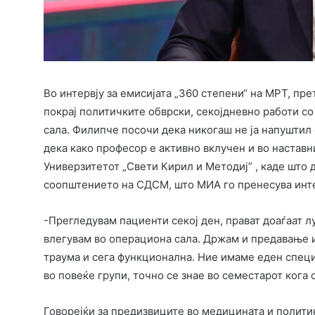
Во интервју за емисијата „360 степени“ на МРТ, пр
покрај политичките обврски, секојдневно работи с
сала. Филипче посочи дека никогаш не ја напуштил 
дека како професор е активно вклучен и во настав
Универзитетот „Свети Кирил и Методиј” , каде што 
соопштението на СДСМ, што МИА го пренесува инт
-Прегледувам пациенти секој ден, прават доаѓаат л
влегувам во операциона сала. Држам и предавање и
траума и сега функционална. Ние имаме еден специ
во повеќе групи, точно се знае во семестарот кога
Говорејќи за предизвиците во медицината и полити