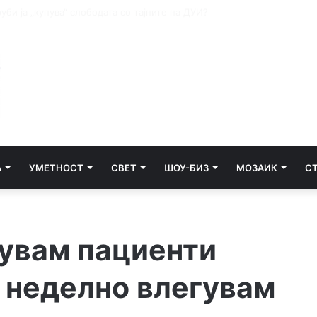
зени со вирусот Западен Нил во Европа
А
УМЕТНОСТ
СВЕТ
ШОУ-БИЗ
МОЗАИК
С
увам пациенти
ш неделно влегувам