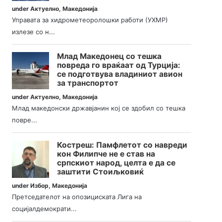
under
Актуелно
,
Македонија
Управата за хидрометеоролошки работи (УХМР)
излезе со н...
Млад Македонец со тешка
повреда го враќаат од Турција:
се подготвува владиниот авион
за транспортот
under
Актуелно
,
Македонија
Млад македонски државјанин кој се здобил со тешка
повре...
Костреш: Памфлетот со навреди
кон Филипче не е став на
српскиот народ, целта е да се
заштити Стоиљковиќ
under
Избор
,
Македонија
Претседателот на опозициската Лига на
социјалдемократи...