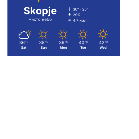
Skopje
36º - 25º
29%
Чисто небо
4.7 км/ч
36
38
39
40
42
℃
℃
℃
℃
℃
Sat
Sun
Mon
Tue
Wed