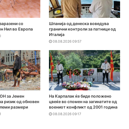
заразени со
Шпанија од денеска воведува
н Нил во Европа
гранични контроли за патници од
Италија
0
08.08.2026 09:57
ОН за Јемен
На Карпалак ќе биде положено
а ризик од обновен
цвеќе во спомен на загинатите од
олеми размери
воениот конфликт од 2001 година
1
08.08.2026 09:17