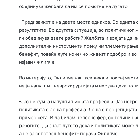
обединува желбата да им се помогне на луѓето.
-Предизвикот е на двете места еднаков. Во едната 
резултатите. Во другата ситуација, во политичкиот 
ги обединува двете работи? Желбата и волјата да и
дополнителни инструменти преку имплементирање и
бенефит, повеќе луѓе конечно живеат подобро и во
изјави Филипче.
Во интервјуто, Филипче нагласи дека и покрај чести
не ја напуштил неврохирургијата и верува дека пол
-Јас не сум ја напуштил мојата професија. Јас невро
политиката е лоша професија. Лоша е перцепцијата
пример сега. И да бидам целосно фер, со години на
работите. Да знаат луѓето дека и политиката може д
а не за сопствен бенефит- порача Филипче.