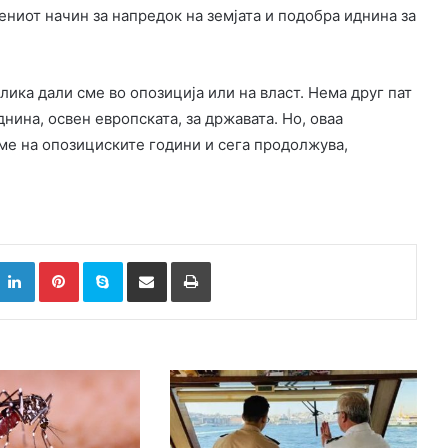
ениот начин за напредок на земјата и подобра иднина за
лика дали сме во опозиција или на власт. Нема друг пат
днина, освен европската, за државата. Но, оваа
еме на опозициските години и сега продолжува,
k
witter
LinkedIn
Pinterest
Skype
Сподели преку Е-маил
Испринтај