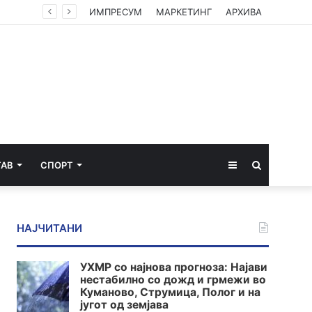
ИМПРЕСУМ
МАРКЕТИНГ
АРХИВА
Sidebar
Пребарај
ТАВ
СПОРТ
за
НАЈЧИТАНИ
УХМР со најнова прогноза: Најави
нестабилно со дожд и грмежи во
Куманово, Струмица, Полог и на
југот од земјава