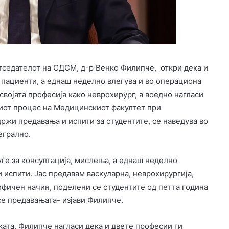
етседателот на СДСМ, д-р Венко Филипче, откри дека и
о пациенти, а еднаш неделно влегува и во операциона
својата професија како неврохирург, а воедно нагласи
ниот процес на Медицинскиот факултет при
држи предавања и испити за студентите, се наведува во
егрално.
уѓе за консултација, мислења, а еднаш неделно
 испити. Јас предавам васкуларна, неврохирургија,
фичен начин, поделени се студентите од петта година
 се предавањата- изјави Филипче.
ката, Филипче нагласи дека и двете професии ги