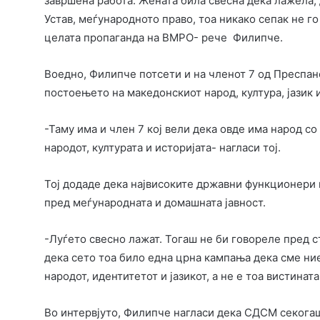
завршена работа. Жената била свесна дека лажела, 
Устав, меѓународното право, тоа никако сепак не го
целата пропаганда на ВМРО- рече Филипче.
Воедно, Филипче потсети и на членот 7 од Преспанск
постоењето на македонскиот народ, култура, јазик и
-Таму има и член 7 кој вели дека овде има народ со 
народот, културата и историјата- нагласи тој.
Тој додаде дека највисоките државни функционери
пред меѓународната и домашната јавност.
-Луѓето свесно лажат. Тогаш не би говореле пред с
дека сето тоа било една црна кампања дека сме ни
народот, идентитетот и јазикот, а не е тоа вистинат
Во интервјуто, Филипче нагласи дека СДСМ секогаш