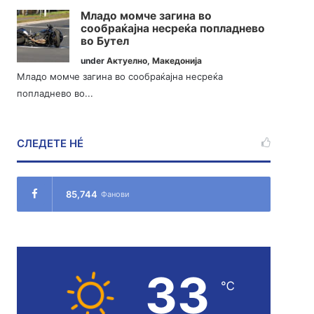
Младо момче загина во
сообраќајна несреќа попладнево
во Бутел
under
Актуелно
,
Македонија
Младо момче загина во сообраќајна несреќа
попладнево во...
СЛЕДЕТЕ НÉ
85,744
Фанови
33
℃