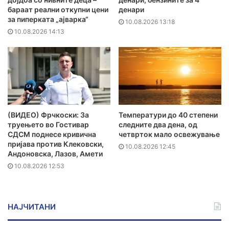
бараат реални откупни цени
денари
за пиперката „ајварка“
10.08.2026 13:18
10.08.2026 14:13
(ВИДЕО) Фрчкоски: За
Температури до 40 степени
труењето во Гостивар
следните два дена, од
СДСМ поднесе кривична
четврток мало освежување
пријава против Клековски,
10.08.2026 12:45
Андоновска, Лазов, Амети
10.08.2026 12:53
НАЈЧИТАНИ