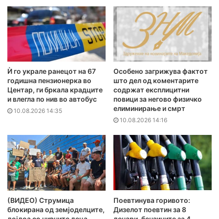
Ѝ го украле ранецот на 67
Особено загрижува фактот
годишна пензионерка во
што дел од коментарите
Центар, ги бркала крадците
содржат експлицитни
и влегла по нив во автобус
повици за негово физичко
елиминирање и смрт
10.08.2026 14:35
10.08.2026 14:16
(ВИДЕО) Струмица
Поевтинува горивото:
блокирана од земјоделците,
Дизелот поевтин за 8
дојдоа со нивните деца –
денари, бензините за 4