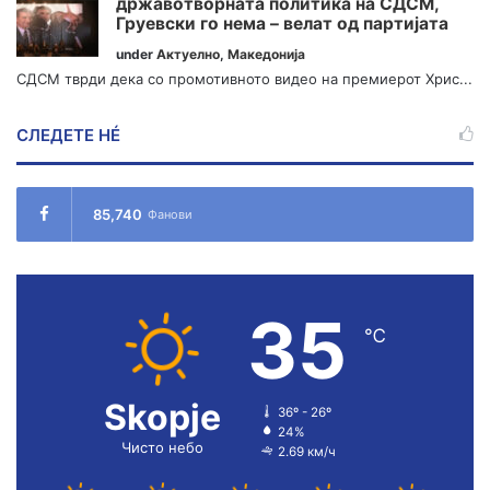
државотворната политика на СДСМ,
Груевски го нема – велат од партијата
under
Актуелно
,
Македонија
СДСМ тврди дека со промотивното видео на премиерот Хрис...
СЛЕДЕТЕ НÉ
85,740
Фанови
35
℃
Skopje
36º - 26º
24%
Чисто небо
2.69 км/ч