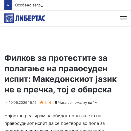
Особено загрижува фактот што дел од коментарите содржат експлицитни повици за негово физичко елиминирање и смрт
М
Филков за протестите за
полагање на правосуден
испит: Македонскиот јазик
не е пречка, тој е обврска
19.05.2026 15:15
644
Читање помалку од 1м
Најостро реагирам на обидот полагањето на
правосудниот испит да се претвори во поле за
политички притисок и етничка конфронтација.