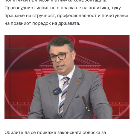
Правосудниот испит не е прашање на политика, туку
прашање на стручност, професионалност и почитување
на правниот поредок на државата.
Обидите да се прикаже законската обврска за