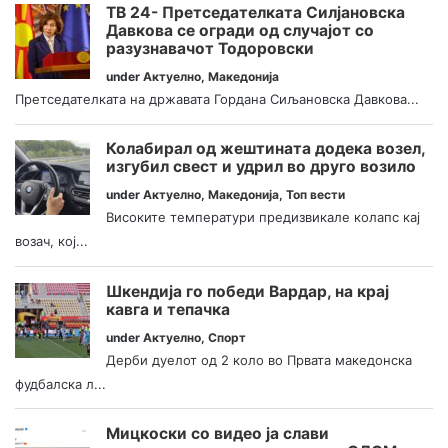
ТВ 24- Претседателката Силјановска
Давкова се огради од случајот со
разузнавачот Тодоровски
under
Актуелно
,
Македонија
Претседателката на државата Гордана Сиљановска Давкова...
Колабирал од жештината додека возел,
изгубил свест и удрил во друго возило
under
Актуелно
,
Македонија
,
Топ вести
Високите температури предизвикале колапс кај
возач, кој...
Шкендија го победи Вардар, на крај
кавга и тепачка
under
Актуелно
,
Спорт
Дерби дуелот од 2 коло во Првата македонска
фудбалска л...
Мицкоски со видео ја слави