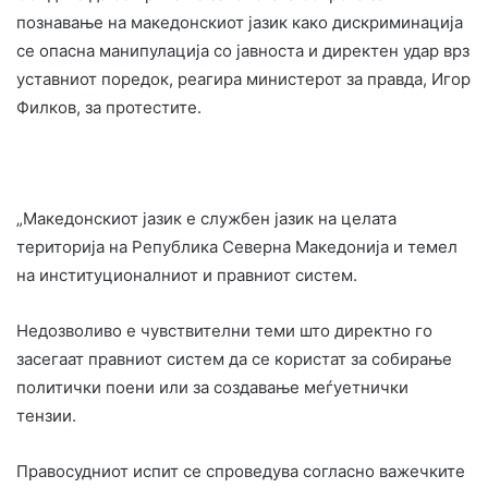
познавање на македонскиот јазик како дискриминација
се опасна манипулација со јавноста и директен удар врз
уставниот поредок, реагира министерот за правда, Игор
Филков, за протестите.
„Македонскиот јазик е службен јазик на целата
територија на Република Северна Македонија и темел
на институционалниот и правниот систем.
Недозволиво е чувствителни теми што директно го
засегаат правниот систем да се користат за собирање
политички поени или за создавање меѓуетнички
тензии.
Правосудниот испит се спроведува согласно важечките