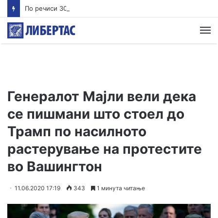
По речиси 30 години почнува судењето за убиството на Тупак Шакур
М
Генералот Мајли вели дека
се пишмани што стоел до
Трамп по насилното
растерување на протестите
во Вашингтон
11.06.2020 17:19
343
1 минута читање