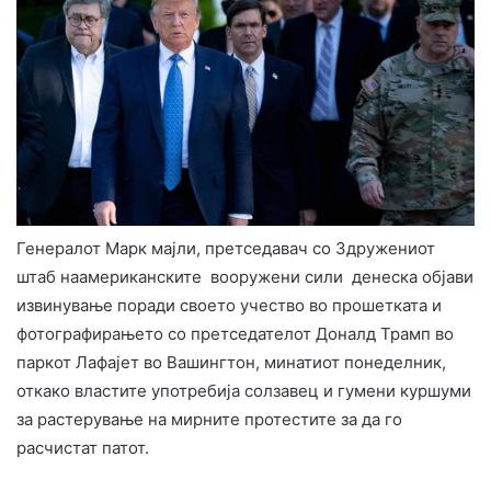
Г
енералот Марк мајли, претседавач со Здружениот
штаб наамериканските вооружени сили
денеска објави
извинување поради своето учество во прошетката и
фотографирањето со претседателот Доналд Трамп во
паркот Лафајет во Вашингтон, минатиот понеделник,
откако властите употребија солзавец и гумени куршуми
за растерување на мирните протестите за да го
расчистат патот.