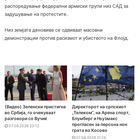
распоредување федерални армиски трупи низ САД за
задушување на протестите.
Низ земјата деновиве се одвиваат масовни
демонстрации против расизмот и убиството на Флојд.
(Видео) Зеленски пристигна
Директорот на српскиот
во Србија, го очекуваат
„Телеком“, на Арена спорт,
разговори со Вучиќ
Блумберг и Њузмакс
прогласен за персона нон
07.08.2026 23:12
грата во Косово
07.08.2026 21:19