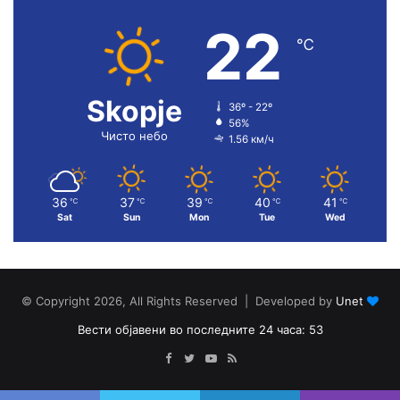
22
℃
Skopje
36º - 22º
56%
Чисто небо
1.56 км/ч
36
37
39
40
41
℃
℃
℃
℃
℃
Sat
Sun
Mon
Tue
Wed
© Copyright 2026, All Rights Reserved | Developed by
Unet
Вести објавени во последните 24 часа: 53
Facebook
Twitter
YouTube
RSS