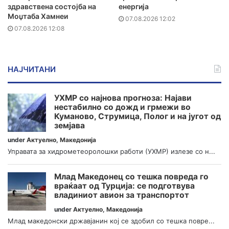
здравствена состојба на
енергија
Моџтаба Хамнеи
07.08.2026 12:02
07.08.2026 12:08
НАЈЧИТАНИ
УХМР со најнова прогноза: Најави
нестабилно со дожд и грмежи во
Куманово, Струмица, Полог и на југот од
земјава
under
Актуелно
,
Македонија
Управата за хидрометеоролошки работи (УХМР) излезе со н...
Млад Македонец со тешка повреда го
враќаат од Турција: се подготвува
владиниот авион за транспортот
under
Актуелно
,
Македонија
Млад македонски државјанин кој се здобил со тешка повре...