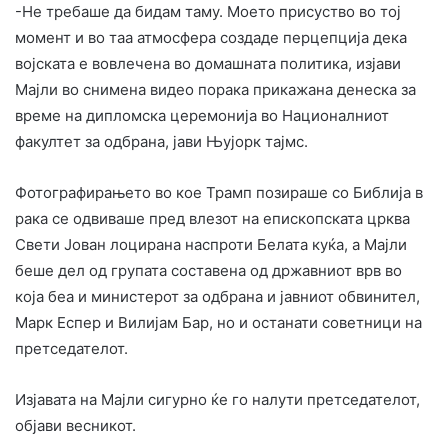
-Не требаше да бидам таму. Моето присуство во тој
момент и во таа атмосфера создаде перцепција дека
војската е вовлечена во домашната политика,
изјави
Мајли во снимена видео порака прикажана денеска за
време на дипломска церемонија во Националниот
факултет за одбрана, јави Њујорк тајмс.
Фотографирањето во кое Трамп позираше со Библија в
рака се одвиваше пред влезот на епископската црква
Свети Јован лоцирана наспроти Белата куќа, а Мајли
беше дел од групата составена од државниот врв во
која беа и министерот за одбрана и јавниот обвинител,
Марк Еспер и Вилијам Бар, но и останати советници на
претседателот.
Изјавата на Мајли сигурно ќе го налути претседателот,
објави весникот.