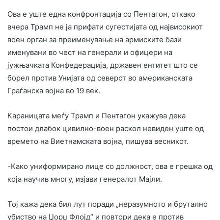
Ова е уште една конфронтација со Пентагон, откако
вчера Трамп не ја прифати сугестијата од највисокиот
воен орган за преименување на армиските бази
именувани во чест на генерали и офицери на
јужњачката Конфедерација, државен ентитет што се
борел против Унијата од северот во американската
Граѓанска војна во 19 век.
Караницата меѓу Трамп и Пентагон укажува дека
постои длабок цивилно-воен раскол невиден уште од
времето на Виетнамската војна, пишува весникот.
-Како униформирано лице со должност, ова е грешка од
која научив многу, изјави генералот Мајли.
Тој кажа дека бил лут поради „неразумното и брутално
убиство на Џорџ Флојд“ и повтори дека е против