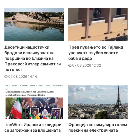
Десетици нацистички
Пред пукањето во Тајланд
бродови испливуваат на
ученикот ги убил своите
површина во близина на
баба и дедо
Прахово: Хитлер самиот ги
07.08.2026 12:32
потопил
07.08.2026 14:14
IranWire: Иранските лидери
Франција ќе симулира голем
се загрижени за влошената
прекин на електричната