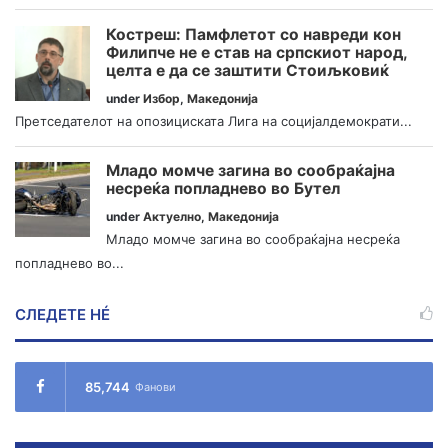
Костреш: Памфлетот со навреди кон
Филипче не е став на српскиот народ,
целта е да се заштити Стоиљковиќ
under
Избор
,
Македонија
Претседателот на опозициската Лига на социјалдемократи...
Младо момче загина во сообраќајна
несреќа попладнево во Бутел
under
Актуелно
,
Македонија
Младо момче загина во сообраќајна несреќа
попладнево во...
СЛЕДЕТЕ НÉ
85,744
Фанови