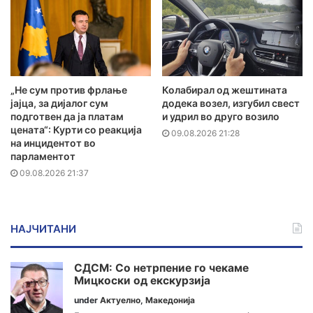
„Не сум против фрлање
Колабирал од жештината
јајца, за дијалог сум
додека возел, изгубил свест
подготвен да ја платам
и удрил во друго возило
цената“: Курти со реакција
09.08.2026 21:28
на инцидентот во
парламентот
09.08.2026 21:37
НАЈЧИТАНИ
СДСМ: Со нетрпение го чекаме
Мицкоски од екскурзија
under
Актуелно
,
Македонија