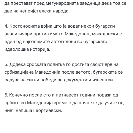
да престават пред меѓународната заедница дека тоа се
две најнепријстелски народа.
4. Крстоносната војна што ја водат некои бугарски
аналитичари против името Македонец, македонски е
еден од најголемите автоголови во бугарската
идеолошка историја.
5. Додека србската политка го достига својот врв на
србизацијана Македонија после ветото, бугарската се
радува на ситни победи во документи и извештаи.
6. Конечно после сто и петнаесет години порази од
србите во Македонија време е да почнете да учите од
нив“, напиша Георгиевски.