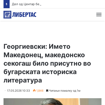
Дел од Центар без вода поради дефект на водоводна мрежа
М
Георгиевски: Името
Македонец, македонско
секогаш било присутно во
бугарската историска
литература
17.05.2026 10:33
1,846
Читање помалку од 1м