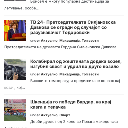
Брисел е многу популарна дестинација за
летување, особе...
ТВ 24- Претседателката Силјановска
Давкова се огради од случајот со
разузнавачот Тодоровски
under
Актуелно
,
Македонија
,
Топ вести
Претседателката на државата Гордана Сиљановска Давкова...
Колабирал од жештината додека возел,
изгубил свест и удрил во друго возило
under
Актуелно
,
Македонија
,
Топ вести
Високите температури предизвикале колапс кај
возач, кој...
Шкендија го победи Вардар, на крај
кавга и тепачка
under
Актуелно
,
Спорт
Дерби дуелот од 2 коло во Првата македонска