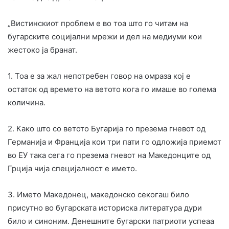
„Вистинскиот проблем е во тоа што го читам на
бугарските социјални мрежи и дел на медиуми кои
жестоко ја бранат.
1. Тоа е за жал непотребен говор на омраза кој е
остаток од времето на ветото кога го имаше во голема
количина.
2. Како што со ветото Бугарија го презема гневот од
Германија и Франција кои три пати го одложија приемот
во ЕУ така сега го презема гневот на Македонците од
Грција чија специјалност е името.
3. Името Македонец, македонско секогаш било
присутно во бугарската историска литература дури
било и синоним. Денешните бугарски патриоти успеаа