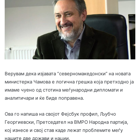
Верувам дека изјавата “северномакедонски” на новата
министерка Чамова е логична грешка која претходно ја
имаме чуено од стотина меѓународни дипломати и
аналитичари и ќе биде поправена.
Ова го напиша на својот Фејсбук профил, Љубчо
Георгиевски, Претседател на ВМРО Народна партија,
кој изнесе и свој став каде лежат проблемите меѓу
нашите две држави и нации.