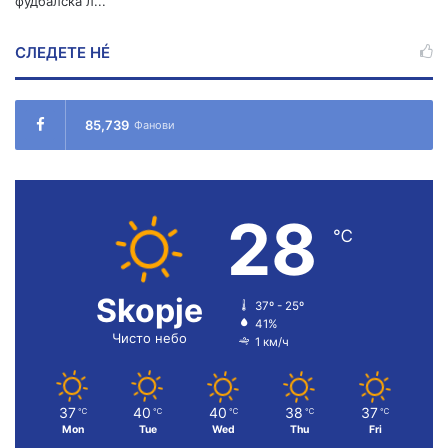
фудбалска л...
СЛЕДЕТЕ НÉ
85,739
Фанови
28
℃
Skopje
37º - 25º
41%
Чисто небо
1 км/ч
37
40
40
38
37
℃
℃
℃
℃
℃
Mon
Tue
Wed
Thu
Fri